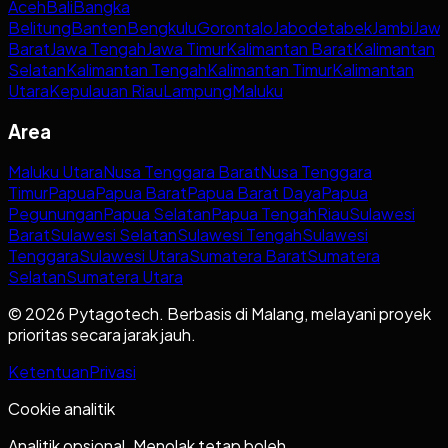
Aceh
Bali
Bangka
Belitung
Banten
Bengkulu
Gorontalo
Jabodetabek
Jambi
Jaw
Barat
Jawa Tengah
Jawa Timur
Kalimantan Barat
Kalimantan
Selatan
Kalimantan Tengah
Kalimantan Timur
Kalimantan
Utara
Kepulauan Riau
Lampung
Maluku
Area
Maluku Utara
Nusa Tenggara Barat
Nusa Tenggara
Timur
Papua
Papua Barat
Papua Barat Daya
Papua
Pegunungan
Papua Selatan
Papua Tengah
Riau
Sulawesi
Barat
Sulawesi Selatan
Sulawesi Tengah
Sulawesi
Tenggara
Sulawesi Utara
Sumatera Barat
Sumatera
Selatan
Sumatera Utara
© 2026 Pytagotech. Berbasis di Malang, melayani proyek
prioritas secara jarak jauh.
Ketentuan
Privasi
Cookie analitik
Analitik opsional. Menolak tetap boleh.