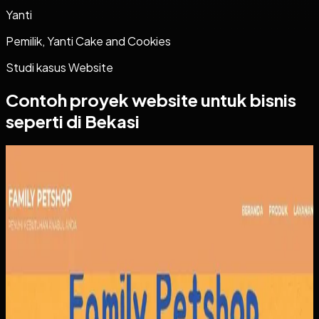
Yanti
Pemilik, Yanti Cake and Cookies
Studi kasus
Website
Contoh proyek
website
untuk bisnis
seperti di Bekasi
Website
Family Petshop
Family Petshop
Sebelumnya
Pendapatan dari penjualan produk dan layanan tercatat
terpisah, sementara reservasi dan jadwal klinik masih rawan
bentrok. Tanpa sistem yang menyatukan pemesanan,
pembayaran, dan antrian, operasional menjadi berat di sisi