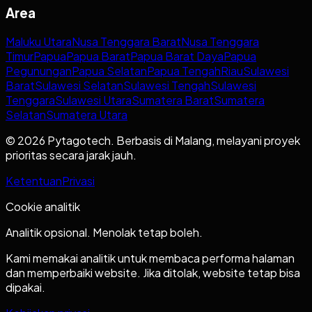
Area
Maluku Utara
Nusa Tenggara Barat
Nusa Tenggara
Timur
Papua
Papua Barat
Papua Barat Daya
Papua
Pegunungan
Papua Selatan
Papua Tengah
Riau
Sulawesi
Barat
Sulawesi Selatan
Sulawesi Tengah
Sulawesi
Tenggara
Sulawesi Utara
Sumatera Barat
Sumatera
Selatan
Sumatera Utara
© 2026 Pytagotech. Berbasis di Malang, melayani proyek
prioritas secara jarak jauh.
Ketentuan
Privasi
Cookie analitik
Analitik opsional. Menolak tetap boleh.
Kami memakai analitik untuk membaca performa halaman
dan memperbaiki website. Jika ditolak, website tetap bisa
dipakai.