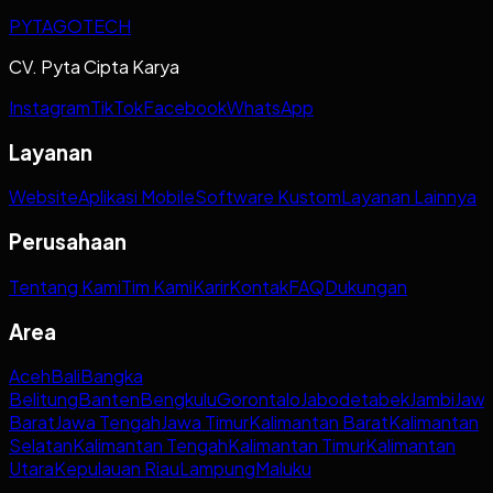
PYTAGOTECH
CV. Pyta Cipta Karya
Instagram
TikTok
Facebook
WhatsApp
Layanan
Website
Aplikasi Mobile
Software Kustom
Layanan Lainnya
Perusahaan
Tentang Kami
Tim Kami
Karir
Kontak
FAQ
Dukungan
Area
Aceh
Bali
Bangka
Belitung
Banten
Bengkulu
Gorontalo
Jabodetabek
Jambi
Jaw
Barat
Jawa Tengah
Jawa Timur
Kalimantan Barat
Kalimantan
Selatan
Kalimantan Tengah
Kalimantan Timur
Kalimantan
Utara
Kepulauan Riau
Lampung
Maluku