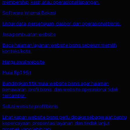
membership, kasir, atau operasional lapangan.
Software Internal Bekasi
Untuk data, persetujuan, dasbor, dan operasional bisnis.
Jasa pembuatan website
Baca halaman layanan website bisnis sebelum memilih
konteks kota.
Harga awal website
Mulai Rp1,95jt
Bandingkan titik mulai website bisnis agar halaman
penawaran, profil bisnis, dan website operasional tidak
tercampur.
Solusi website profil bisnis
Lihat kapan website bisnis perlu dipakai sebagai alat bantu
kepercayaan, presentasi layanan, dan tindak lanjut
prospek yang lebih rapi.