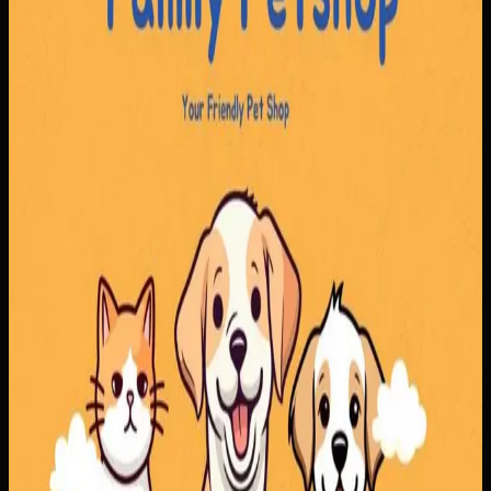
admin maupun pelanggan.
Yang kami bangun
Kami membangun alur pemesanan yang menyatukan
produk dan reservasi layanan, lengkap dengan jadwal,
nomor antrian, dan konfirmasi pembayaran. Tim bisa
mengatur layanan dan ketersediaan dokter dengan lebih
rapi, sementara pelanggan mendapatkan proses
pemesanan yang lebih jelas.
Baca studi kasus lengkap