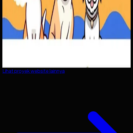
Lihat proyek
website
lainnya