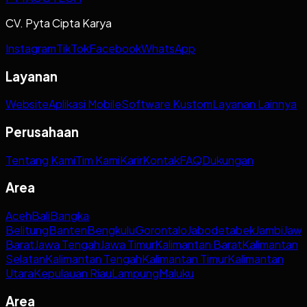
CV. Pyta Cipta Karya
Instagram
TikTok
Facebook
WhatsApp
Layanan
Website
Aplikasi Mobile
Software Kustom
Layanan Lainnya
Perusahaan
Tentang Kami
Tim Kami
Karir
Kontak
FAQ
Dukungan
Area
Aceh
Bali
Bangka
Belitung
Banten
Bengkulu
Gorontalo
Jabodetabek
Jambi
Jaw
Barat
Jawa Tengah
Jawa Timur
Kalimantan Barat
Kalimantan
Selatan
Kalimantan Tengah
Kalimantan Timur
Kalimantan
Utara
Kepulauan Riau
Lampung
Maluku
Area