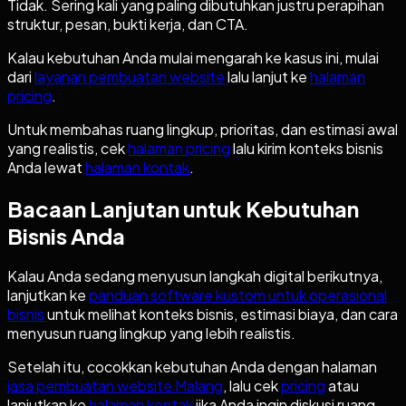
Tidak. Sering kali yang paling dibutuhkan justru perapihan
struktur, pesan, bukti kerja, dan CTA.
Kalau kebutuhan Anda mulai mengarah ke kasus ini, mulai
dari
layanan pembuatan website
lalu lanjut ke
halaman
pricing
.
Untuk membahas ruang lingkup, prioritas, dan estimasi awal
yang realistis, cek
halaman pricing
lalu kirim konteks bisnis
Anda lewat
halaman kontak
.
Bacaan Lanjutan untuk Kebutuhan
Bisnis Anda
Kalau Anda sedang menyusun langkah digital berikutnya,
lanjutkan ke
panduan software kustom untuk operasional
bisnis
untuk melihat konteks bisnis, estimasi biaya, dan cara
menyusun ruang lingkup yang lebih realistis.
Setelah itu, cocokkan kebutuhan Anda dengan halaman
jasa pembuatan website Malang
, lalu cek
pricing
atau
lanjutkan ke
halaman kontak
jika Anda ingin diskusi ruang