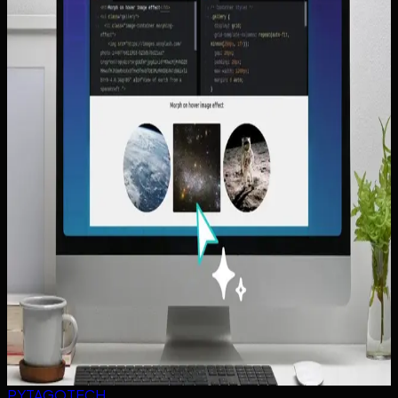
Lihat semua artikel
Website Perolehan Prospek untuk Jasa Lokal:
Struktur yang Membuat Orang Langsung
Bertanya
Panduan menyusun website perolehan prospek untuk jasa
lokal agar headline, CTA, dan halaman pendukung benar-
benar memicu calon klien bertanya.
Baca artikel ->
Website Multi-Cabang dan Area Layanan: Cara
Menjelaskan Cakupan Kota Tanpa Membuat
Pengunjung Bingung
Panduan menjelaskan area layanan dan cakupan kota di
website bisnis tanpa membuat homepage kabur, terlalu
penuh, atau membingungkan calon pelanggan.
Baca artikel ->
PYTAGOTECH