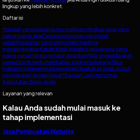
lingkup yang lebih konkret.
Daftar isi
Masalah yang biasanya muncul
Ruang lingkup awal yang
paling masuk akal
Cara implementasi yang lebih
sehat
Kesalahan yang sering bikin hasilnya
mengecewakan
Kapan topik ini paling relevan
Apa yang
paling cepat terasa setelah dirapikan
FAQ singkat
Apakah
semua bisnis perlu membahas topik ini sekarang?
Apa
indikator halaman mulai membaik?
Apakah ini selalu butuh
perombakan desain besar?
Bacaan Lanjutan untuk
Kebutuhan Bisnis Anda
Layanan yang relevan
Kalau Anda sudah mulai masuk ke
tahap implementasi
Jasa Pembuatan Website