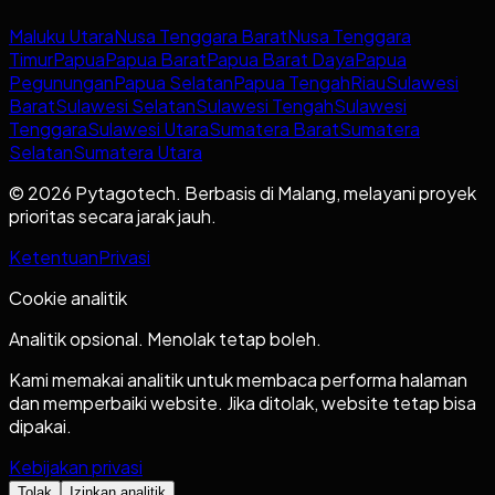
Maluku Utara
Nusa Tenggara Barat
Nusa Tenggara
Timur
Papua
Papua Barat
Papua Barat Daya
Papua
Pegunungan
Papua Selatan
Papua Tengah
Riau
Sulawesi
Barat
Sulawesi Selatan
Sulawesi Tengah
Sulawesi
Tenggara
Sulawesi Utara
Sumatera Barat
Sumatera
Selatan
Sumatera Utara
© 2026 Pytagotech. Berbasis di Malang, melayani proyek
prioritas secara jarak jauh.
Ketentuan
Privasi
Cookie analitik
Analitik opsional. Menolak tetap boleh.
Kami memakai analitik untuk membaca performa halaman
dan memperbaiki website. Jika ditolak, website tetap bisa
dipakai.
Kebijakan privasi
Tolak
Izinkan analitik