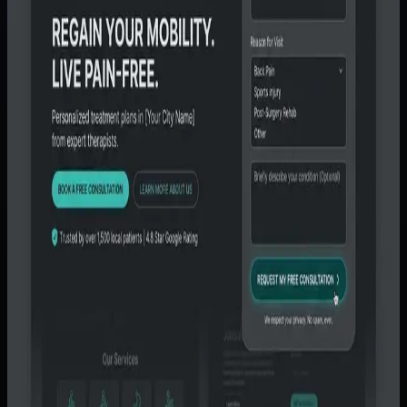
Figo Bayu
Waktu baca
3 menit baca
Terbit
Senin, 2 Februari 2026
Diperbarui
20 Juni 2026
Lompat ke bagian penting
Masalah yang biasanya muncul
Ruang lingkup awal yang
paling masuk akal
Cara implementasi yang lebih
sehat
Kesalahan yang sering bikin hasilnya
mengecewakan
Kapan topik ini paling relevan
Ringkasan cepat