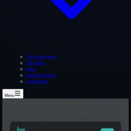
Tentang Kami
Tim Kami
Karir
Hubungi Kami
Dukungan
Menu
Figo Bayu
3 menit baca
website bisnis
copy website
Daftar periksa UX untuk Halaman Penawaran
Bisnis Lokal