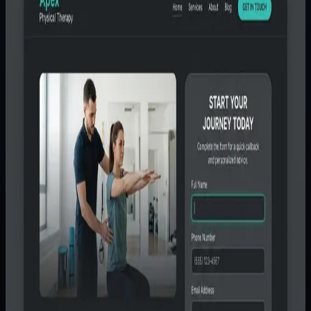
Topik seperti daftar periksa ux untuk halaman penawaran
bisnis lokal sering dibahas terlalu dangkal. Banyak bisnis
melihatnya hanya sebagai proyek tampilan...
Disusun oleh
Tim Pytagotech
Metodologi panduan
Disusun dari pola struktur halaman, ajakan tindakan, bukti
kerja, dan ruang lingkup tahap pertama yang paling sering
dibahas di proyek website bisnis.
Cara memakainya
Jadikan wawasan ini sebagai landasan diskusi awal. Untuk
estimasi ruang lingkup dan harga final, konsultasikan
spesifikasi teknisnya dengan tim kami.
Ditulis oleh