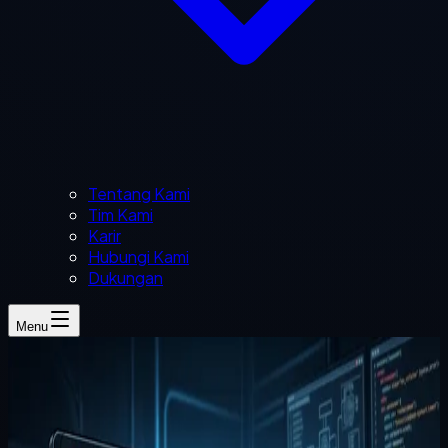
Tentang Kami
Tim Kami
Karir
Hubungi Kami
Dukungan
Menu
Naufal Zuhdi
3 menit baca
website bisnis
copy website
Tips Desain UI untuk EduTech & LMS