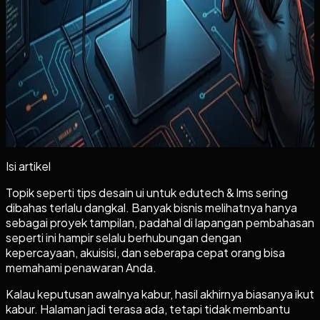
+
Lanjutkan ke tahap berikutnya
Kalau topiknya sudah dekat dengan kebutuhan
Anda
+
Isi artikel
Topik seperti tips desain ui untuk edutech & lms sering
dibahas terlalu dangkal. Banyak bisnis melihatnya hanya
sebagai proyek tampilan, padahal di lapangan pembahasan
seperti ini hampir selalu berhubungan dengan
kepercayaan, akuisisi, dan seberapa cepat orang bisa
memahami penawaran Anda.
Kalau keputusan awalnya kabur, hasil akhirnya biasanya ikut
kabur. Halaman jadi terasa ada, tetapi tidak membantu