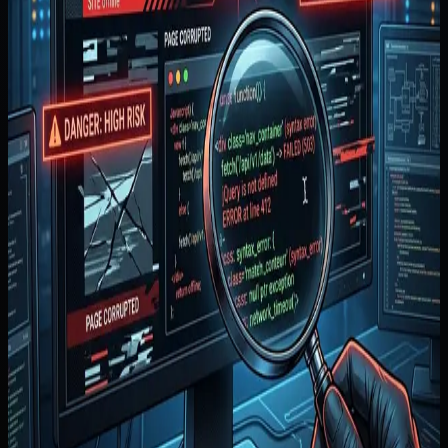
Waktu baca
3 menit baca
Terbit
Minggu, 25 Januari 2026
Diperbarui
20 Juni 2026
Lompat ke bagian penting
Masalah yang biasanya muncul
Ruang lingkup awal yang
paling masuk akal
Cara implementasi yang lebih
sehat
Kesalahan yang sering bikin hasilnya
mengecewakan
Kapan topik ini paling relevan
Ringkasan cepat
Apa yang akan Anda dapat dari artikel ini