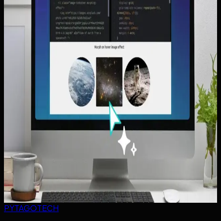
Website Perolehan Prospek untuk Jasa Lokal:
Struktur yang Membuat Orang Langsung
Bertanya
Panduan menyusun website perolehan prospek untuk jasa
lokal agar headline, CTA, dan halaman pendukung benar-
benar memicu calon klien bertanya.
Baca artikel ->
Website Multi-Cabang dan Area Layanan: Cara
Menjelaskan Cakupan Kota Tanpa Membuat
Pengunjung Bingung
Panduan menjelaskan area layanan dan cakupan kota di
website bisnis tanpa membuat homepage kabur, terlalu
penuh, atau membingungkan calon pelanggan.
Baca artikel ->
PYTAGOTECH