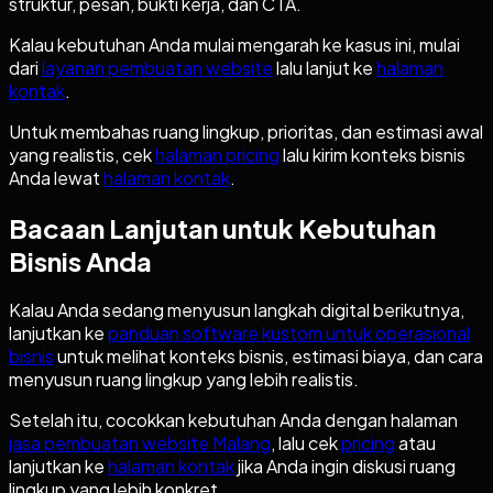
struktur, pesan, bukti kerja, dan CTA.
Kalau kebutuhan Anda mulai mengarah ke kasus ini, mulai
dari
layanan pembuatan website
lalu lanjut ke
halaman
kontak
.
Untuk membahas ruang lingkup, prioritas, dan estimasi awal
yang realistis, cek
halaman pricing
lalu kirim konteks bisnis
Anda lewat
halaman kontak
.
Bacaan Lanjutan untuk Kebutuhan
Bisnis Anda
Kalau Anda sedang menyusun langkah digital berikutnya,
lanjutkan ke
panduan software kustom untuk operasional
bisnis
untuk melihat konteks bisnis, estimasi biaya, dan cara
menyusun ruang lingkup yang lebih realistis.
Setelah itu, cocokkan kebutuhan Anda dengan halaman
jasa pembuatan website Malang
, lalu cek
pricing
atau
lanjutkan ke
halaman kontak
jika Anda ingin diskusi ruang
lingkup yang lebih konkret.