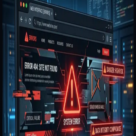
Topik seperti tips desain ui untuk edutech & lms sering
dibahas terlalu dangkal. Banyak bisnis melihatnya hanya
sebagai proyek tampilan, padahal di lapangan...
Disusun oleh
Tim Pytagotech
Metodologi panduan
Disusun dari pola struktur halaman, ajakan tindakan, bukti
kerja, dan ruang lingkup tahap pertama yang paling sering
dibahas di proyek website bisnis.
Cara memakainya
Jadikan wawasan ini sebagai landasan diskusi awal. Untuk
estimasi ruang lingkup dan harga final, konsultasikan
spesifikasi teknisnya dengan tim kami.
Ditulis oleh
Naufal Zuhdi