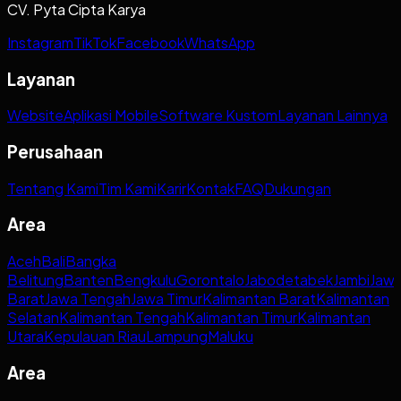
CV. Pyta Cipta Karya
Instagram
TikTok
Facebook
WhatsApp
Layanan
Website
Aplikasi Mobile
Software Kustom
Layanan Lainnya
Perusahaan
Tentang Kami
Tim Kami
Karir
Kontak
FAQ
Dukungan
Area
Aceh
Bali
Bangka
Belitung
Banten
Bengkulu
Gorontalo
Jabodetabek
Jambi
Jaw
Barat
Jawa Tengah
Jawa Timur
Kalimantan Barat
Kalimantan
Selatan
Kalimantan Tengah
Kalimantan Timur
Kalimantan
Utara
Kepulauan Riau
Lampung
Maluku
Area