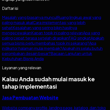
Daftar isi
Masalah yang biasanya muncul
Ruang lingkup awal yang
paling masuk akal
Cara implementasi yang lebih
sehat
Kesalahan yang sering bikin hasilnya
mengecewakan
Kapan topik ini paling relevan
Apa yang
paling cepat terasa setelah dirapikan
FAQ singkat
Apakah
semua bisnis perlu membahas topik ini sekarang?
Apa
indikator halaman mulai membaik?
Apakah ini selalu butuh
perombakan desain besar?
Bacaan Lanjutan untuk
Kebutuhan Bisnis Anda
Layanan yang relevan
Kalau Anda sudah mulai masuk ke
tahap implementasi
Jasa Pembuatan Website
Website company profile, landing page, katalog, dan toko