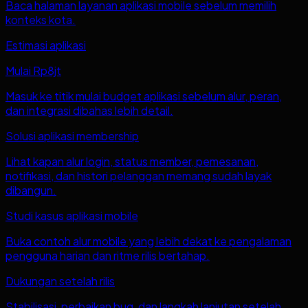
Baca halaman layanan aplikasi mobile sebelum memilih
konteks kota.
Estimasi aplikasi
Mulai Rp8jt
Masuk ke titik mulai budget aplikasi sebelum alur, peran,
dan integrasi dibahas lebih detail.
Solusi aplikasi membership
Lihat kapan alur login, status member, pemesanan,
notifikasi, dan histori pelanggan memang sudah layak
dibangun.
Studi kasus aplikasi mobile
Buka contoh alur mobile yang lebih dekat ke pengalaman
pengguna harian dan ritme rilis bertahap.
Dukungan setelah rilis
Stabilisasi, perbaikan bug, dan langkah lanjutan setelah