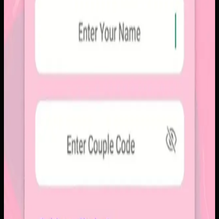
alur berbagi yang lebih intim, cepat, dan tidak terasa ramai.
Yang kami bangun
Kami membangun aplikasi mobile dengan alur berbagi yang
ringkas, notifikasi cepat, dan arsip momen yang tersusun
rapi. Sistemnya dirancang untuk percakapan visual yang
lebih personal tanpa membawa beban feed publik.
Baca studi kasus lengkap