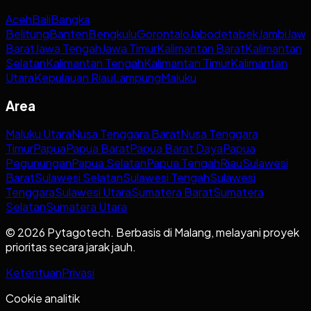
Aceh
Bali
Bangka
Belitung
Banten
Bengkulu
Gorontalo
Jabodetabek
Jambi
Jaw
Barat
Jawa Tengah
Jawa Timur
Kalimantan Barat
Kalimantan
Selatan
Kalimantan Tengah
Kalimantan Timur
Kalimantan
Utara
Kepulauan Riau
Lampung
Maluku
Area
Maluku Utara
Nusa Tenggara Barat
Nusa Tenggara
Timur
Papua
Papua Barat
Papua Barat Daya
Papua
Pegunungan
Papua Selatan
Papua Tengah
Riau
Sulawesi
Barat
Sulawesi Selatan
Sulawesi Tengah
Sulawesi
Tenggara
Sulawesi Utara
Sumatera Barat
Sumatera
Selatan
Sumatera Utara
© 2026 Pytagotech. Berbasis di Malang, melayani proyek
prioritas secara jarak jauh.
Ketentuan
Privasi
Cookie analitik