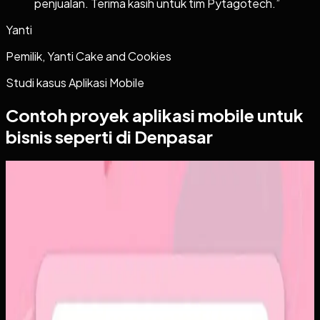
penjualan. Terima kasih untuk tim Pytagotech.
”
Yanti
Pemilik, Yanti Cake and Cookies
Studi kasus
Aplikasi Mobile
Contoh proyek
aplikasi mobile
untuk
bisnis seperti di Denpasar
Aplikasi Mobile
Papin
Papin
Sebelumnya
Platform sosial umum sering membuat momen personal
tenggelam di antara konten publik, iklan, dan tekanan
untuk selalu tampil sempurna. Pengguna membutuhkan