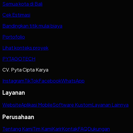
Semua kota di Bali
Cek Estimasi
Bandingkan titik mulai biaya
Portofolio
Lihat konteks proyek
PYTAGOTECH
CV. Pyta Cipta Karya
Instagram
TikTok
Facebook
WhatsApp
Layanan
Website
Aplikasi Mobile
Software Kustom
Layanan Lainnya
Perusahaan
Tentang Kami
Tim Kami
Karir
Kontak
FAQ
Dukungan