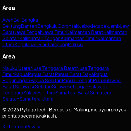
Area
Aceh
Bali
Bangka
Belitung
Banten
Bengkulu
Gorontalo
Jabodetabek
Jambi
Jaw
Barat
Jawa Tengah
Jawa Timur
Kalimantan Barat
Kalimantan
Selatan
Kalimantan Tengah
Kalimantan Timur
Kalimantan
Utara
Kepulauan Riau
Lampung
Maluku
Area
Maluku Utara
Nusa Tenggara Barat
Nusa Tenggara
Timur
Papua
Papua Barat
Papua Barat Daya
Papua
Pegunungan
Papua Selatan
Papua Tengah
Riau
Sulawesi
Barat
Sulawesi Selatan
Sulawesi Tengah
Sulawesi
Tenggara
Sulawesi Utara
Sumatera Barat
Sumatera
Selatan
Sumatera Utara
© 2026 Pytagotech. Berbasis di Malang, melayani proyek
prioritas secara jarak jauh.
Ketentuan
Privasi