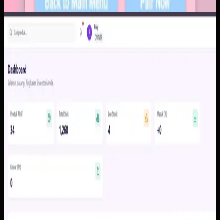
Software Kustom
Inventoryku
Inventoryku
Sebelumnya
Data stok tersebar di spreadsheet, catatan manual, dan
admin yang berbeda sehingga pemilik terlambat melihat
stok menipis, barang lambat bergerak, atau selisih mutasi.
Akibatnya keputusan operasional sering bergantung pada
rekap tambahan yang memakan waktu.
Yang kami bangun
Kami membangun dasbor stok, histori mutasi, alert stok
minimum, dan jejak audit dalam satu sistem yang mudah
dibaca pemilik maupun tim operasional. Dengan alur data
yang lebih rapi, proses cek stok dan tindak lanjut tidak lagi
bergantung pada rekap manual.