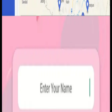
Aplikasi Mobile
Papin
Papin
Sebelumnya
Platform sosial umum sering membuat momen personal
tenggelam di antara konten publik, iklan, dan tekanan
untuk selalu tampil sempurna. Pengguna membutuhkan
alur berbagi yang lebih intim, cepat, dan tidak terasa ramai.
Yang kami bangun
Kami membangun aplikasi mobile dengan alur berbagi yang
ringkas, notifikasi cepat, dan arsip momen yang tersusun
rapi. Sistemnya dirancang untuk percakapan visual yang
lebih personal tanpa membawa beban feed publik.