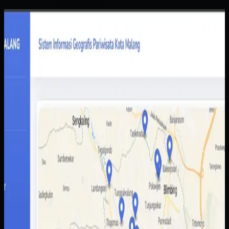
Website
Sistem Informasi Geografis Pariwisata Kota Malang
Sistem Informasi Geografis Pariwisata Kota
Malang
Sebelumnya
Informasi destinasi wisata tersebar di berbagai sumber
dengan kualitas data yang tidak selalu konsisten.
Akibatnya wisatawan sulit membandingkan pilihan,
sementara pengelola daerah kesulitan menampilkan
potensi wisata secara lebih utuh.
Yang kami bangun
Kami membangun peta interaktif berbasis web dengan
data lokasi, kategori destinasi, dan detail tempat yang
lebih mudah dibaca pengguna. Admin juga mendapatkan
alur pengelolaan data yang lebih rapi untuk memperbarui