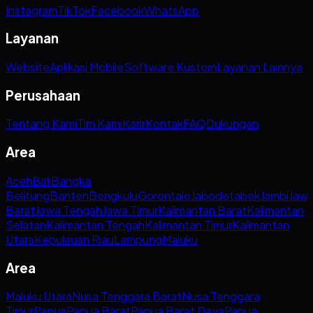
Instagram
TikTok
Facebook
WhatsApp
Layanan
Website
Aplikasi Mobile
Software Kustom
Layanan Lainnya
Perusahaan
Tentang Kami
Tim Kami
Karir
Kontak
FAQ
Dukungan
Area
Aceh
Bali
Bangka
Belitung
Banten
Bengkulu
Gorontalo
Jabodetabek
Jambi
Jaw
Barat
Jawa Tengah
Jawa Timur
Kalimantan Barat
Kalimantan
Selatan
Kalimantan Tengah
Kalimantan Timur
Kalimantan
Utara
Kepulauan Riau
Lampung
Maluku
Area
Maluku Utara
Nusa Tenggara Barat
Nusa Tenggara
Timur
Papua
Papua Barat
Papua Barat Daya
Papua