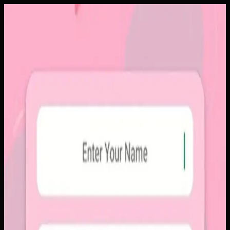
Aplikasi Mobile
Papin
Papin
Sebelumnya
Platform sosial umum sering membuat momen personal
tenggelam di antara konten publik, iklan, dan tekanan
untuk selalu tampil sempurna. Pengguna membutuhkan
alur berbagi yang lebih intim, cepat, dan tidak terasa ramai.
Yang kami bangun
Kami membangun aplikasi mobile dengan alur berbagi yang
ringkas, notifikasi cepat, dan arsip momen yang tersusun
rapi. Sistemnya dirancang untuk percakapan visual yang
lebih personal tanpa membawa beban feed publik.
Baca studi kasus lengkap