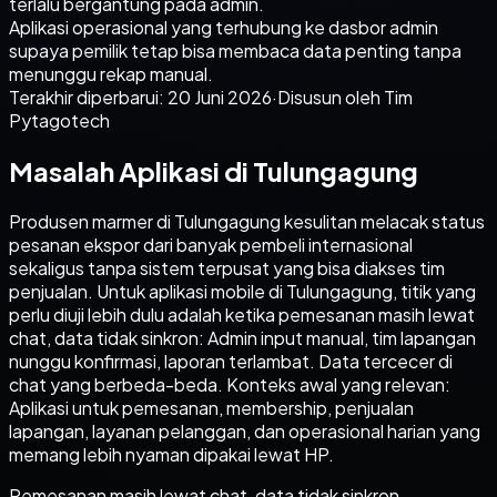
terlalu bergantung pada admin.
Aplikasi operasional yang terhubung ke dasbor admin
supaya pemilik tetap bisa membaca data penting tanpa
menunggu rekap manual.
Terakhir diperbarui:
20 Juni 2026
·
Disusun oleh Tim
Pytagotech
Masalah Aplikasi di Tulungagung
Produsen marmer di Tulungagung kesulitan melacak status
pesanan ekspor dari banyak pembeli internasional
sekaligus tanpa sistem terpusat yang bisa diakses tim
penjualan. Untuk aplikasi mobile di Tulungagung, titik yang
perlu diuji lebih dulu adalah ketika pemesanan masih lewat
chat, data tidak sinkron: Admin input manual, tim lapangan
nunggu konfirmasi, laporan terlambat. Data tercecer di
chat yang berbeda-beda. Konteks awal yang relevan:
Aplikasi untuk pemesanan, membership, penjualan
lapangan, layanan pelanggan, dan operasional harian yang
memang lebih nyaman dipakai lewat HP.
Pemesanan masih lewat chat, data tidak sinkron