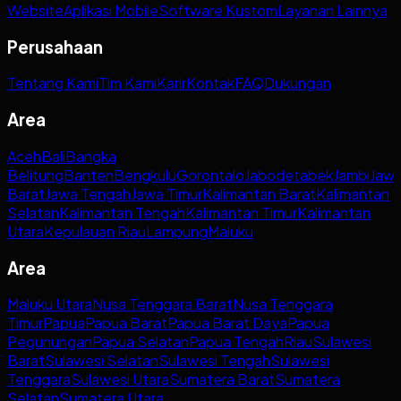
Website
Aplikasi Mobile
Software Kustom
Layanan Lainnya
Perusahaan
Tentang Kami
Tim Kami
Karir
Kontak
FAQ
Dukungan
Area
Aceh
Bali
Bangka
Belitung
Banten
Bengkulu
Gorontalo
Jabodetabek
Jambi
Jaw
Barat
Jawa Tengah
Jawa Timur
Kalimantan Barat
Kalimantan
Selatan
Kalimantan Tengah
Kalimantan Timur
Kalimantan
Utara
Kepulauan Riau
Lampung
Maluku
Area
Maluku Utara
Nusa Tenggara Barat
Nusa Tenggara
Timur
Papua
Papua Barat
Papua Barat Daya
Papua
Pegunungan
Papua Selatan
Papua Tengah
Riau
Sulawesi
Barat
Sulawesi Selatan
Sulawesi Tengah
Sulawesi
Tenggara
Sulawesi Utara
Sumatera Barat
Sumatera
Selatan
Sumatera Utara