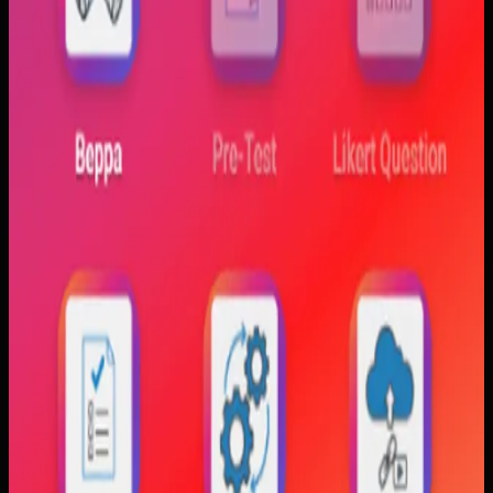
Sebelumnya
Mahasiswa sering kesulitan menghubungkan persamaan
matematis dengan perilaku fisik yang sebenarnya,
sementara alat praktikum tidak selalu cukup atau
konsisten. Materi yang hanya tampil statis juga membuat
konsep perubahan fase dan perilaku sistem sulit
dibayangkan.
Yang kami bangun
Kami membangun aplikasi simulasi dengan input parameter,
visualisasi gerak, dan grafik yang berubah langsung saat
variabel diubah. Dengan begitu, mahasiswa bisa melihat
hubungan antara teori dan simulasi secara lebih konkret.
Baca studi kasus lengkap