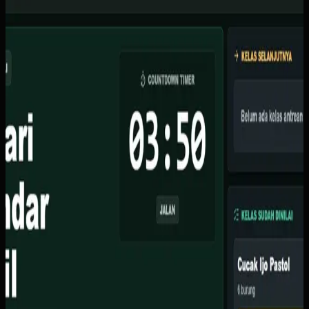
Organisator lomba burung berkicau kesulitan mengelola
skoring manual dengan kertas, sering terjadi kesalahan
input skor, dan tidak ada display live untuk peserta
menonton.
Yang kami bangun
Kami membuat sistem berbasis web dengan fitur skoring
waktu nyata via Supabase, TV display dengan animasi
ranking live, dasbor admin untuk atur kelas dan juri, serta
countdown timer otomatis.
Baca studi kasus lengkap