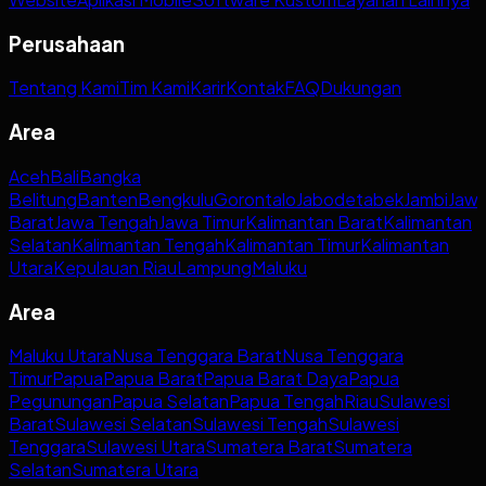
Perusahaan
Tentang Kami
Tim Kami
Karir
Kontak
FAQ
Dukungan
Area
Aceh
Bali
Bangka
Belitung
Banten
Bengkulu
Gorontalo
Jabodetabek
Jambi
Jaw
Barat
Jawa Tengah
Jawa Timur
Kalimantan Barat
Kalimantan
Selatan
Kalimantan Tengah
Kalimantan Timur
Kalimantan
Utara
Kepulauan Riau
Lampung
Maluku
Area
Maluku Utara
Nusa Tenggara Barat
Nusa Tenggara
Timur
Papua
Papua Barat
Papua Barat Daya
Papua
Pegunungan
Papua Selatan
Papua Tengah
Riau
Sulawesi
Barat
Sulawesi Selatan
Sulawesi Tengah
Sulawesi
Tenggara
Sulawesi Utara
Sumatera Barat
Sumatera
Selatan
Sumatera Utara