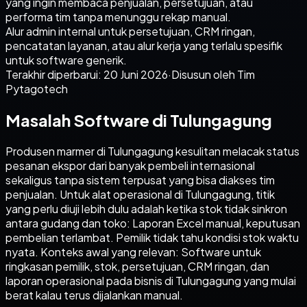
yang ingin membaca penjualan, persetujuan, atau
performa tim tanpa menunggu rekap manual.
Alur admin internal untuk persetujuan, CRM ringan,
pencatatan layanan, atau alur kerja yang terlalu spesifik
untuk software generik.
Terakhir diperbarui:
20 Juni 2026
·
Disusun oleh Tim
Pytagotech
Masalah Software di Tulungagung
Produsen marmer di Tulungagung kesulitan melacak status
pesanan ekspor dari banyak pembeli internasional
sekaligus tanpa sistem terpusat yang bisa diakses tim
penjualan. Untuk alat operasional di Tulungagung, titik
yang perlu diuji lebih dulu adalah ketika stok tidak sinkron
antara gudang dan toko: Laporan Excel manual, keputusan
pembelian terlambat. Pemilik tidak tahu kondisi stok waktu
nyata. Konteks awal yang relevan: Software untuk
ringkasan pemilik, stok, persetujuan, CRM ringan, dan
laporan operasional pada bisnis di Tulungagung yang mulai
berat kalau terus dijalankan manual.