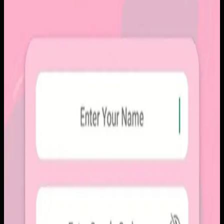
Papin
Sebelumnya
Platform sosial umum sering membuat momen personal
tenggelam di antara konten publik, iklan, dan tekanan
untuk selalu tampil sempurna. Pengguna membutuhkan
alur berbagi yang lebih intim, cepat, dan tidak terasa ramai.
Yang kami bangun
Kami membangun aplikasi mobile dengan alur berbagi yang
ringkas, notifikasi cepat, dan arsip momen yang tersusun
rapi. Sistemnya dirancang untuk percakapan visual yang
lebih personal tanpa membawa beban feed publik.
Baca studi kasus lengkap