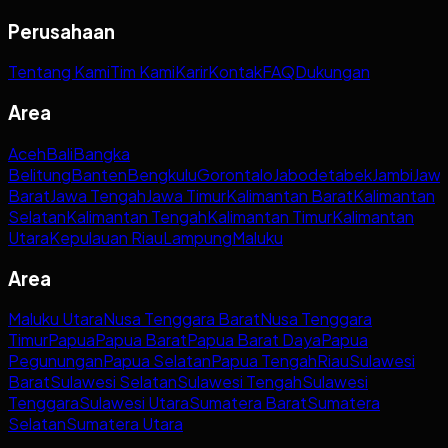
Perusahaan
Tentang Kami
Tim Kami
Karir
Kontak
FAQ
Dukungan
Area
Aceh
Bali
Bangka
Belitung
Banten
Bengkulu
Gorontalo
Jabodetabek
Jambi
Jaw
Barat
Jawa Tengah
Jawa Timur
Kalimantan Barat
Kalimantan
Selatan
Kalimantan Tengah
Kalimantan Timur
Kalimantan
Utara
Kepulauan Riau
Lampung
Maluku
Area
Maluku Utara
Nusa Tenggara Barat
Nusa Tenggara
Timur
Papua
Papua Barat
Papua Barat Daya
Papua
Pegunungan
Papua Selatan
Papua Tengah
Riau
Sulawesi
Barat
Sulawesi Selatan
Sulawesi Tengah
Sulawesi
Tenggara
Sulawesi Utara
Sumatera Barat
Sumatera
Selatan
Sumatera Utara