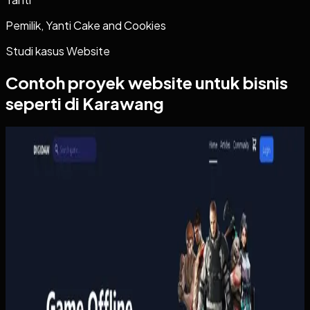
Pemilik, Yanti Cake and Cookies
Studi kasus
Website
Contoh proyek
website
untuk bisnis
seperti di Karawang
Website
Digidaw Gameshop
Digidaw Gameshop
Sebelumnya
Pembelian game masih bergantung pada proses manual
yang lambat, sementara pengguna butuh metode
pembayaran lokal dan konfirmasi yang cepat. Tanpa sistem
yang rapi, proses transaksi terasa merepotkan dan
kepercayaan pelanggan lebih sulit dibangun.