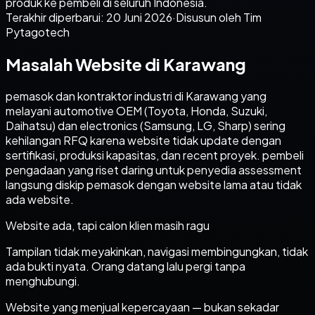
produk ke pembeli di seluruh Indonesia.
Terakhir diperbarui:
20 Juni 2026
·
Disusun oleh Tim
Pytagotech
Masalah Website di Karawang
pemasok dan kontraktor industri di Karawang yang
melayani automotive OEM (Toyota, Honda, Suzuki,
Daihatsu) dan electronics (Samsung, LG, Sharp) sering
kehilangan RFQ karena website tidak update dengan
sertifikasi, produksi kapasitas, dan recent proyek. pembeli
pengadaan yang riset daring untuk penyedia assessment
langsung diskip pemasok dengan website lama atau tidak
ada website.
Website ada, tapi calon klien masih ragu
Tampilan tidak meyakinkan, navigasi membingungkan, tidak
ada bukti nyata. Orang datang lalu pergi tanpa
menghubungi.
Website yang menjual kepercayaan — bukan sekadar