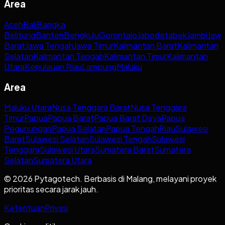
Area
Aceh
Bali
Bangka
Belitung
Banten
Bengkulu
Gorontalo
Jabodetabek
Jambi
Jaw
Barat
Jawa Tengah
Jawa Timur
Kalimantan Barat
Kalimantan
Selatan
Kalimantan Tengah
Kalimantan Timur
Kalimantan
Utara
Kepulauan Riau
Lampung
Maluku
Area
Maluku Utara
Nusa Tenggara Barat
Nusa Tenggara
Timur
Papua
Papua Barat
Papua Barat Daya
Papua
Pegunungan
Papua Selatan
Papua Tengah
Riau
Sulawesi
Barat
Sulawesi Selatan
Sulawesi Tengah
Sulawesi
Tenggara
Sulawesi Utara
Sumatera Barat
Sumatera
Selatan
Sumatera Utara
© 2026 Pytagotech. Berbasis di Malang, melayani proyek
prioritas secara jarak jauh.
Ketentuan
Privasi