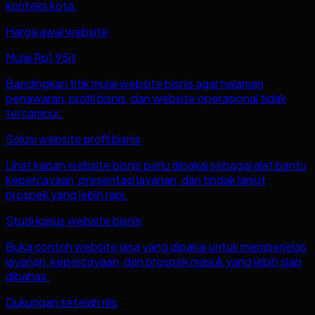
konteks kota.
Harga awal website
Mulai Rp1,95jt
Bandingkan titik mulai website bisnis agar halaman
penawaran, profil bisnis, dan website operasional tidak
tercampur.
Solusi website profil bisnis
Lihat kapan website bisnis perlu dipakai sebagai alat bantu
kepercayaan, presentasi layanan, dan tindak lanjut
prospek yang lebih rapi.
Studi kasus website bisnis
Buka contoh website jasa yang dipakai untuk memperjelas
layanan, kepercayaan, dan prospek masuk yang lebih siap
dibahas.
Dukungan setelah rilis