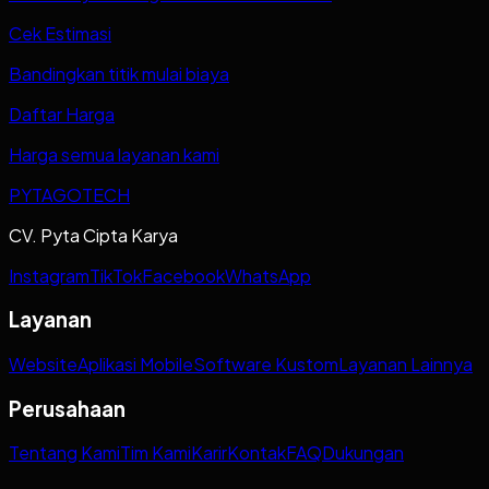
Cek Estimasi
Bandingkan titik mulai biaya
Daftar Harga
Harga semua layanan kami
PYTAGOTECH
CV. Pyta Cipta Karya
Instagram
TikTok
Facebook
WhatsApp
Layanan
Website
Aplikasi Mobile
Software Kustom
Layanan Lainnya
Perusahaan
Tentang Kami
Tim Kami
Karir
Kontak
FAQ
Dukungan