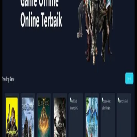
Yang kami bangun
Kami menata katalog, keranjang, pembayaran, dan riwayat
pembelian pengguna dalam satu alur yang ringkas.
Pembayaran dan status pesanan dihubungkan ke proses
penyerahan akses supaya pelanggan tidak perlu
menunggu admin untuk setiap transaksi.
Baca studi kasus lengkap