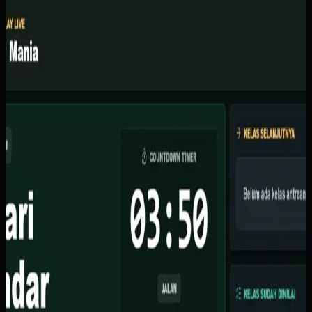
Kicau Mania
Kicau Mania
Sebelumnya
Organisator lomba burung berkicau kesulitan mengelola
skoring manual dengan kertas, sering terjadi kesalahan
input skor, dan tidak ada display live untuk peserta
menonton.
Yang kami bangun
Kami membuat sistem berbasis web dengan fitur skoring
waktu nyata via Supabase, TV display dengan animasi
ranking live, dasbor admin untuk atur kelas dan juri, serta
countdown timer otomatis.
Baca studi kasus