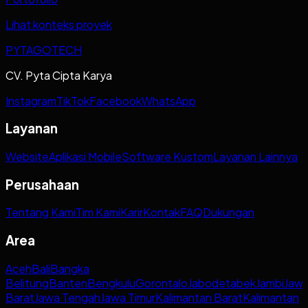
Lihat konteks proyek
PYTAGOTECH
CV. Pyta Cipta Karya
Instagram
TikTok
Facebook
WhatsApp
Layanan
Website
Aplikasi Mobile
Software Kustom
Layanan Lainnya
Perusahaan
Tentang Kami
Tim Kami
Karir
Kontak
FAQ
Dukungan
Area
Aceh
Bali
Bangka
Belitung
Banten
Bengkulu
Gorontalo
Jabodetabek
Jambi
Jaw
Barat
Jawa Tengah
Jawa Timur
Kalimantan Barat
Kalimantan