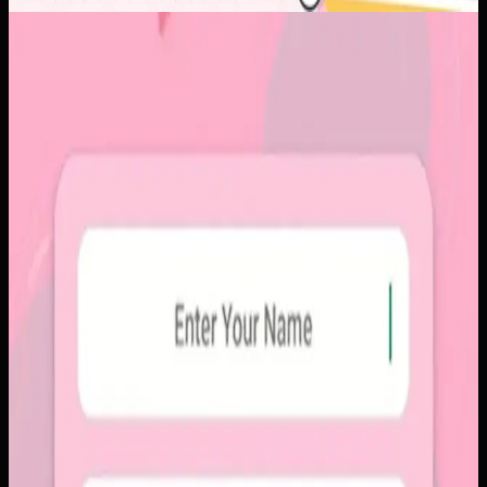
Aplikasi Mobile
Papin
Papin
Sebelumnya
Platform sosial umum sering membuat momen personal
tenggelam di antara konten publik, iklan, dan tekanan
untuk selalu tampil sempurna. Pengguna membutuhkan
alur berbagi yang lebih intim, cepat, dan tidak terasa ramai.
Yang kami bangun
Kami membangun aplikasi mobile dengan alur berbagi yang
ringkas, notifikasi cepat, dan arsip momen yang tersusun
rapi. Sistemnya dirancang untuk percakapan visual yang
lebih personal tanpa membawa beban feed publik.
Baca studi kasus