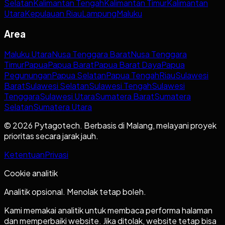
Selatan
Kalimantan Tengah
Kalimantan Timur
Kalimantan
Utara
Kepulauan Riau
Lampung
Maluku
Area
Maluku Utara
Nusa Tenggara Barat
Nusa Tenggara
Timur
Papua
Papua Barat
Papua Barat Daya
Papua
Pegunungan
Papua Selatan
Papua Tengah
Riau
Sulawesi
Barat
Sulawesi Selatan
Sulawesi Tengah
Sulawesi
Tenggara
Sulawesi Utara
Sumatera Barat
Sumatera
Selatan
Sumatera Utara
© 2026 Pytagotech. Berbasis di Malang, melayani proyek
prioritas secara jarak jauh.
Ketentuan
Privasi
Cookie analitik
Analitik opsional. Menolak tetap boleh.
Kami memakai analitik untuk membaca performa halaman
dan memperbaiki website. Jika ditolak, website tetap bisa