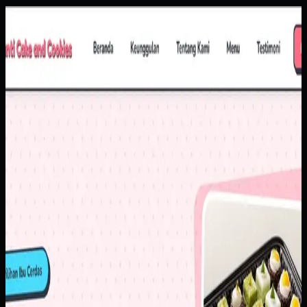
Website
Yanti Cake & Cookies
Yanti Cake & Cookies
Sebelumnya
Penjualan masih banyak bergantung pada chat berulang
untuk pertanyaan dasar seperti harga, varian, dan detail
produk. Di saat yang sama, brand membutuhkan tampilan
digital yang lebih rapi agar calon pelanggan baru lebih
percaya untuk memesan.
Yang kami bangun
Kami menyusun website dengan katalog yang lebih
terstruktur, informasi produk yang mudah dipindai, dan CTA
order yang langsung mengarah ke alur komunikasi utama.
Hasilnya, pelanggan bisa memahami pilihan produk lebih
cepat sebelum masuk ke percakapan penjualan.