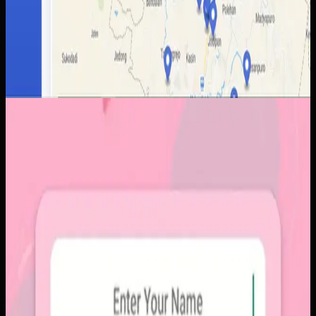
Aplikasi Mobile
Papin
Papin
Sebelumnya
Platform sosial umum sering membuat momen personal
tenggelam di antara konten publik, iklan, dan tekanan
untuk selalu tampil sempurna. Pengguna membutuhkan
alur berbagi yang lebih intim, cepat, dan tidak terasa ramai.
Yang kami bangun