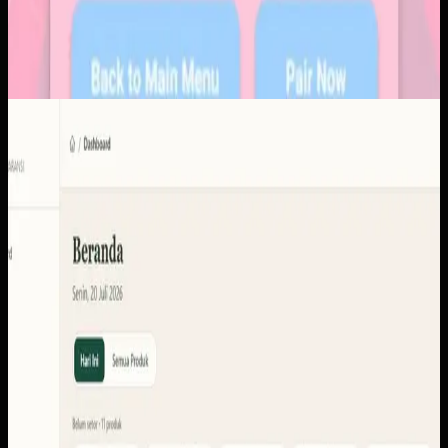
Software Kustom
KUD Transparansi
KUD Transparansi
Sebelumnya
Sistem ini perlu menyatukan konteks setoran, produk,
anggota, stok, laporan, pencairan, dan portal pengguna
agar tiap peran dapat membaca informasi yang memang
dibutuhkan.
Yang kami bangun
Dari screenshot yang tersedia, ruang lingkupnya
mencakup dasbor operasional, setoran dan settlements,