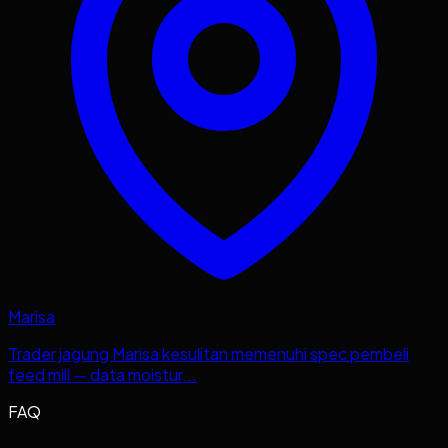
Marisa
Trader jagung Marisa kesulitan memenuhi spec pembeli
feed mill — data moistur...
FAQ