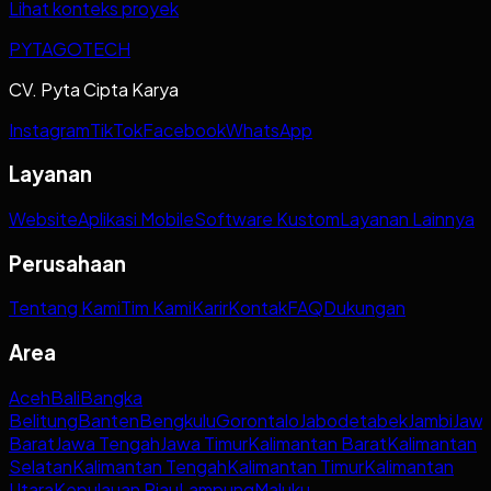
Lihat konteks proyek
PYTAGOTECH
CV. Pyta Cipta Karya
Instagram
TikTok
Facebook
WhatsApp
Layanan
Website
Aplikasi Mobile
Software Kustom
Layanan Lainnya
Perusahaan
Tentang Kami
Tim Kami
Karir
Kontak
FAQ
Dukungan
Area
Aceh
Bali
Bangka
Belitung
Banten
Bengkulu
Gorontalo
Jabodetabek
Jambi
Jaw
Barat
Jawa Tengah
Jawa Timur
Kalimantan Barat
Kalimantan
Selatan
Kalimantan Tengah
Kalimantan Timur
Kalimantan
Utara
Kepulauan Riau
Lampung
Maluku