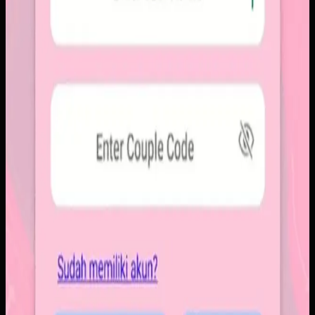
Kami membangun aplikasi mobile dengan alur berbagi yang
ringkas, notifikasi cepat, dan arsip momen yang tersusun
rapi. Sistemnya dirancang untuk percakapan visual yang
lebih personal tanpa membawa beban feed publik.
Baca studi kasus