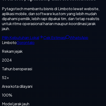
Pytagotech membantu bisnis di Limboto lewat website,
aplikasi mobile, dan software kustom yang lebih mudah
dipahami pemilik, lebih rapi dipakai tim, dan tetap realistis
untuk ritme operasional harian maupun koordinasi jarak
jauh.
Pilih Kebutuhan Lokal
Cek Estimasi
WhatsApp
Limboto
Gorontalo
Rekam jejak
2024
Tahun beroperasi
52+
Area kota dilayani
100%
Model jarak jauh