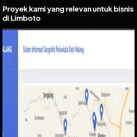
Proyek kami yang relevan untuk bisnis
di Limboto
Website
Sistem Informasi Geografis Pariwisata Kota Malang
Sistem Informasi Geografis Pariwisata Kota
Malang
Sebelumnya
Informasi destinasi wisata tersebar di berbagai sumber
dengan kualitas data yang tidak selalu konsisten.
Akibatnya wisatawan sulit membandingkan pilihan,
sementara pengelola daerah kesulitan menampilkan
potensi wisata secara lebih utuh.
Yang kami bangun
Kami membangun peta interaktif berbasis web dengan