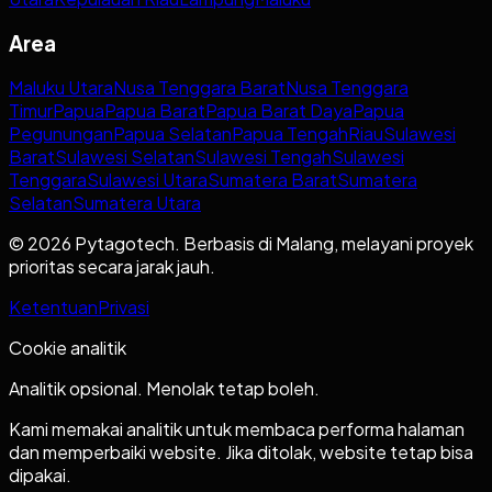
Area
Maluku Utara
Nusa Tenggara Barat
Nusa Tenggara
Timur
Papua
Papua Barat
Papua Barat Daya
Papua
Pegunungan
Papua Selatan
Papua Tengah
Riau
Sulawesi
Barat
Sulawesi Selatan
Sulawesi Tengah
Sulawesi
Tenggara
Sulawesi Utara
Sumatera Barat
Sumatera
Selatan
Sumatera Utara
© 2026 Pytagotech. Berbasis di Malang, melayani proyek
prioritas secara jarak jauh.
Ketentuan
Privasi
Cookie analitik
Analitik opsional. Menolak tetap boleh.
Kami memakai analitik untuk membaca performa halaman
dan memperbaiki website. Jika ditolak, website tetap bisa
dipakai.