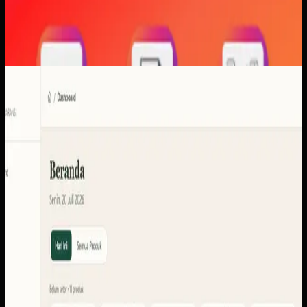
Software Kustom
KUD Transparansi
KUD Transparansi
Sebelumnya
Sistem ini perlu menyatukan konteks setoran, produk,
anggota, stok, laporan, pencairan, dan portal pengguna
agar tiap peran dapat membaca informasi yang memang
dibutuhkan.
Yang kami bangun
Dari screenshot yang tersedia, ruang lingkupnya
mencakup dasbor operasional, setoran dan settlements,