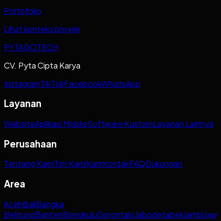
Portofolio
Lihat konteks proyek
PYTAGOTECH
CV. Pyta Cipta Karya
Instagram
TikTok
Facebook
WhatsApp
Layanan
Website
Aplikasi Mobile
Software Kustom
Layanan Lainnya
Perusahaan
Tentang Kami
Tim Kami
Karir
Kontak
FAQ
Dukungan
Area
Aceh
Bali
Bangka
Belitung
Banten
Bengkulu
Gorontalo
Jabodetabek
Jambi
Jaw