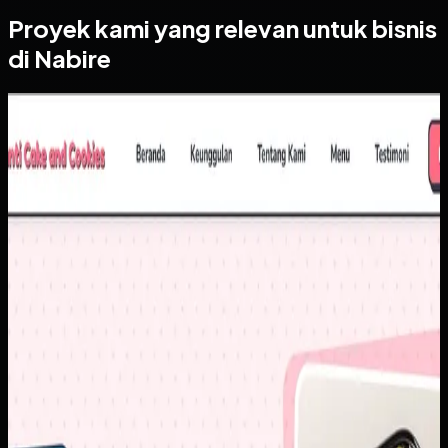
Proyek kami yang relevan untuk bisnis
di Nabire
Website
Yanti Cake & Cookies
Yanti Cake & Cookies
Sebelumnya
Penjualan masih banyak bergantung pada chat berulang
untuk pertanyaan dasar seperti harga, varian, dan detail
produk. Di saat yang sama, brand membutuhkan tampilan
digital yang lebih rapi agar calon pelanggan baru lebih
percaya untuk memesan.
Yang kami bangun
Kami menyusun website dengan katalog yang lebih
terstruktur, informasi produk yang mudah dipindai, dan CTA