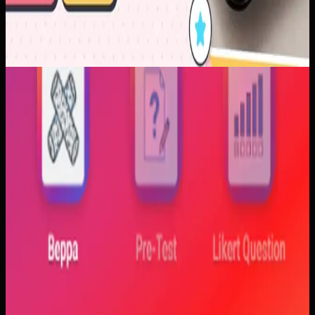
Aplikasi Mobile
Trajectfika
Trajectfika
Sebelumnya
Mahasiswa sering kesulitan menghubungkan persamaan
matematis dengan perilaku fisik yang sebenarnya,
sementara alat praktikum tidak selalu cukup atau
konsisten. Materi yang hanya tampil statis juga membuat
konsep perubahan fase dan perilaku sistem sulit
dibayangkan.
Yang kami bangun
Kami membangun aplikasi simulasi dengan input parameter,