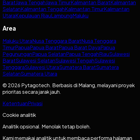
Barat
Jawa Tengah
Jawa Timur
Kalimantan Barat
Kalimantan
Selatan
Kalimantan Tengah
Kalimantan Timur
Kalimantan
Utara
Kepulauan Riau
Lampung
Maluku
Area
Maluku Utara
Nusa Tenggara Barat
Nusa Tenggara
Timur
Papua
Papua Barat
Papua Barat Daya
Papua
Pegunungan
Papua Selatan
Papua Tengah
Riau
Sulawesi
Barat
Sulawesi Selatan
Sulawesi Tengah
Sulawesi
Tenggara
Sulawesi Utara
Sumatera Barat
Sumatera
Selatan
Sumatera Utara
© 2026 Pytagotech. Berbasis di Malang, melayani proyek
prioritas secara jarak jauh.
Ketentuan
Privasi
Cookie analitik
Analitik opsional. Menolak tetap boleh.
Kami memakai analitik untuk membaca performa halaman