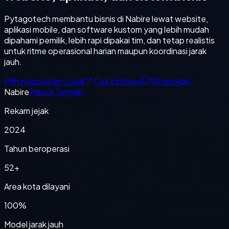
Pytagotech membantu bisnis di Nabire lewat website,
aplikasi mobile, dan software kustom yang lebih mudah
dipahami pemilik, lebih rapi dipakai tim, dan tetap realistis
untuk ritme operasional harian maupun koordinasi jarak
jauh.
Pilih Kebutuhan Lokal
Cek Estimasi
WhatsApp
Nabire
Papua Tengah
Rekam jejak
2024
Tahun beroperasi
52+
Area kota dilayani
100%
Model jarak jauh