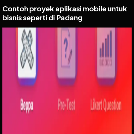
Contoh proyek
aplikasi mobile
untuk
bisnis seperti di Padang
Aplikasi Mobile
Trajectfika
Trajectfika
Sebelumnya
Mahasiswa sering kesulitan menghubungkan persamaan
matematis dengan perilaku fisik yang sebenarnya,
sementara alat praktikum tidak selalu cukup atau
konsisten. Materi yang hanya tampil statis juga membuat
konsep perubahan fase dan perilaku sistem sulit
dibayangkan.
Yang kami bangun
Kami membangun aplikasi simulasi dengan input parameter,