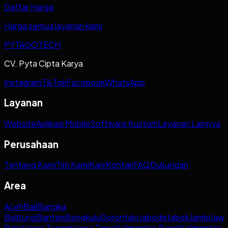
Daftar Harga
Harga semua layanan kami
PYTAGOTECH
CV. Pyta Cipta Karya
Instagram
TikTok
Facebook
WhatsApp
Layanan
Website
Aplikasi Mobile
Software Kustom
Layanan Lainnya
Perusahaan
Tentang Kami
Tim Kami
Karir
Kontak
FAQ
Dukungan
Area
Aceh
Bali
Bangka
Belitung
Banten
Bengkulu
Gorontalo
Jabodetabek
Jambi
Jaw
Barat
Jawa Tengah
Jawa Timur
Kalimantan Barat
Kalimantan