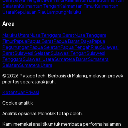
Selatan
Kalimantan Tengah
Kalimantan Timur
Kalimantan
Utara
Kepulauan Riau
Lampung
Maluku
Area
Maluku Utara
Nusa Tenggara Barat
Nusa Tenggara
Timur
Papua
Papua Barat
Papua Barat Daya
Papua
Pegunungan
Papua Selatan
Papua Tengah
Riau
Sulawesi
Barat
Sulawesi Selatan
Sulawesi Tengah
Sulawesi
Tenggara
Sulawesi Utara
Sumatera Barat
Sumatera
Selatan
Sumatera Utara
© 2026 Pytagotech. Berbasis di Malang, melayani proyek
prioritas secara jarak jauh.
Ketentuan
Privasi
Cookie analitik
Analitik opsional. Menolak tetap boleh.
Kami memakai analitik untuk membaca performa halaman