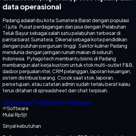
data operasional
Padang adalah ibu kota Sumatera Barat dengan populasi
~1 juta. Pusat perdagangan dan jasa dengan Pelabuhan
Teluk Bayur sebagai salah satu pelabuhan terbesar di
pantai barat Sumatera. Dikenal sebagai kota pendidikan
dengan puluhan perguruan tinggi. Sektor kuliner Padang
mendunia dengan jaringan rumah makan di seluruh
Indonesia. Pytagotech membantu bisnis di Padang
membangun alat kerja kustom untuk stok multi-outlet F&B,
dasbor penjualan ritel, CRM pelanggan, laporan keuangan,
sistem distribusi barang. Cocok saat stok, laporan,
persetujuan, atau catatan admin sudah terlalu berat kalau
terus ditahan di spreadsheet dan chat terpisah.
Cek Estimasi
Lihat Solusi
WhatsApp
Software
Mulai Rp5jt
Sinyal kebutuhan