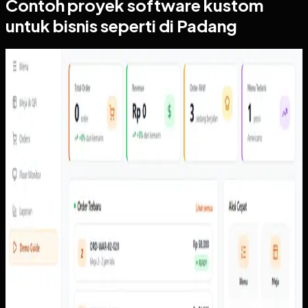
Contoh proyek
software kustom
untuk bisnis seperti di Padang
Software Kustom
QR Ordering
QR Ordering
Sebelumnya
Order perlu membawa konteks meja, item, pembayaran,
dan status secara konsisten dari perangkat pelanggan ke
admin dan kitchen tanpa bergantung pada konfirmasi
manual.
Yang kami bangun
Dari screenshot yang tersedia, sistem memiliki alur scan
meja, menu pelanggan, cart, pembayaran, pembayaran,
status pesanan, dasbor admin, pengaturan meja dan QR,
laporan, floor monitor, serta kitchen display.