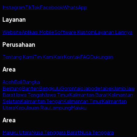
Instagram
TikTok
Facebook
WhatsApp
Layanan
Website
Aplikasi Mobile
Software Kustom
Layanan Lainnya
Perusahaan
Tentang Kami
Tim Kami
Karir
Kontak
FAQ
Dukungan
Area
Aceh
Bali
Bangka
Belitung
Banten
Bengkulu
Gorontalo
Jabodetabek
Jambi
Jaw
Barat
Jawa Tengah
Jawa Timur
Kalimantan Barat
Kalimantan
Selatan
Kalimantan Tengah
Kalimantan Timur
Kalimantan
Utara
Kepulauan Riau
Lampung
Maluku
Area
Maluku Utara
Nusa Tenggara Barat
Nusa Tenggara