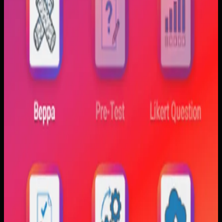
Trajectfika
Trajectfika
Sebelumnya
Mahasiswa sering kesulitan menghubungkan persamaan
matematis dengan perilaku fisik yang sebenarnya,
sementara alat praktikum tidak selalu cukup atau
konsisten. Materi yang hanya tampil statis juga membuat
konsep perubahan fase dan perilaku sistem sulit
dibayangkan.
Yang kami bangun
Kami membangun aplikasi simulasi dengan input parameter,
visualisasi gerak, dan grafik yang berubah langsung saat
variabel diubah. Dengan begitu, mahasiswa bisa melihat
hubungan antara teori dan simulasi secara lebih konkret.
Baca studi kasus lengkap