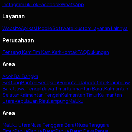
Instagram
TikTok
Facebook
WhatsApp
Layanan
Website
Aplikasi Mobile
Software Kustom
Layanan Lainnya
Perusahaan
Tentang Kami
Tim Kami
Karir
Kontak
FAQ
Dukungan
Area
Aceh
Bali
Bangka
Belitung
Banten
Bengkulu
Gorontalo
Jabodetabek
Jambi
Jaw
Barat
Jawa Tengah
Jawa Timur
Kalimantan Barat
Kalimantan
Selatan
Kalimantan Tengah
Kalimantan Timur
Kalimantan
Utara
Kepulauan Riau
Lampung
Maluku
Area
Maluku Utara
Nusa Tenggara Barat
Nusa Tenggara
Timur
Papua
Papua Barat
Papua Barat Daya
Papua