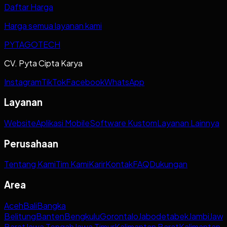
Daftar Harga
Harga semua layanan kami
PYTAGOTECH
CV. Pyta Cipta Karya
Instagram
TikTok
Facebook
WhatsApp
Layanan
Website
Aplikasi Mobile
Software Kustom
Layanan Lainnya
Perusahaan
Tentang Kami
Tim Kami
Karir
Kontak
FAQ
Dukungan
Area
Aceh
Bali
Bangka
Belitung
Banten
Bengkulu
Gorontalo
Jabodetabek
Jambi
Jaw
Barat
Jawa Tengah
Jawa Timur
Kalimantan Barat
Kalimantan