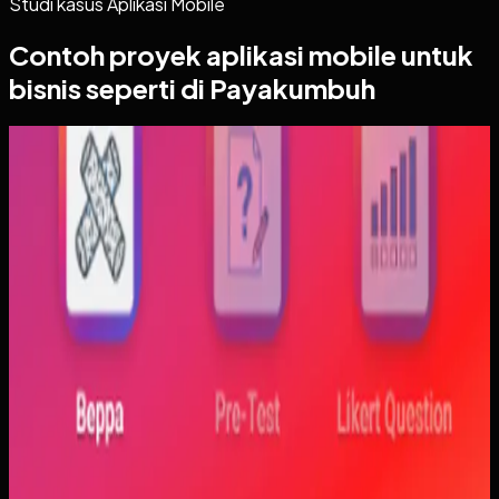
Studi kasus
Aplikasi Mobile
Contoh proyek
aplikasi mobile
untuk
bisnis seperti di Payakumbuh
Aplikasi Mobile
Trajectfika
Trajectfika
Sebelumnya
Mahasiswa sering kesulitan menghubungkan persamaan
matematis dengan perilaku fisik yang sebenarnya,
sementara alat praktikum tidak selalu cukup atau
konsisten. Materi yang hanya tampil statis juga membuat
konsep perubahan fase dan perilaku sistem sulit
dibayangkan.
Yang kami bangun