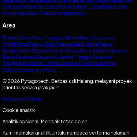
Selatan
Kalimantan Tengah
Kalimantan Timur
Kalimantan
Utara
Kepulauan Riau
Lampung
Maluku
Area
Maluku Utara
Nusa Tenggara Barat
Nusa Tenggara
Timur
Papua
Papua Barat
Papua Barat Daya
Papua
Pegunungan
Papua Selatan
Papua Tengah
Riau
Sulawesi
Barat
Sulawesi Selatan
Sulawesi Tengah
Sulawesi
Tenggara
Sulawesi Utara
Sumatera Barat
Sumatera
Selatan
Sumatera Utara
© 2026 Pytagotech. Berbasis di Malang, melayani proyek
prioritas secara jarak jauh.
Ketentuan
Privasi
Cookie analitik
Analitik opsional. Menolak tetap boleh.
Kami memakai analitik untuk membaca performa halaman