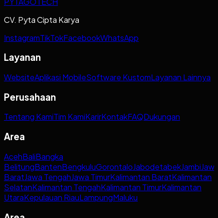
PYTAGOTECH
CV. Pyta Cipta Karya
Instagram
TikTok
Facebook
WhatsApp
Layanan
Website
Aplikasi Mobile
Software Kustom
Layanan Lainnya
Perusahaan
Tentang Kami
Tim Kami
Karir
Kontak
FAQ
Dukungan
Area
Aceh
Bali
Bangka
Belitung
Banten
Bengkulu
Gorontalo
Jabodetabek
Jambi
Jaw
Barat
Jawa Tengah
Jawa Timur
Kalimantan Barat
Kalimantan
Selatan
Kalimantan Tengah
Kalimantan Timur
Kalimantan
Utara
Kepulauan Riau
Lampung
Maluku
Area