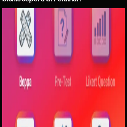
Aplikasi Mobile
Trajectfika
Trajectfika
Sebelumnya
Mahasiswa sering kesulitan menghubungkan persamaan
matematis dengan perilaku fisik yang sebenarnya,
sementara alat praktikum tidak selalu cukup atau
konsisten. Materi yang hanya tampil statis juga membuat
konsep perubahan fase dan perilaku sistem sulit
dibayangkan.
Yang kami bangun
Kami membangun aplikasi simulasi dengan input parameter,
visualisasi gerak, dan grafik yang berubah langsung saat
variabel diubah. Dengan begitu, mahasiswa bisa melihat
hubungan antara teori dan simulasi secara lebih konkret.