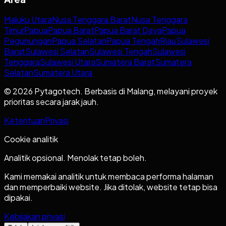
Maluku Utara
Nusa Tenggara Barat
Nusa Tenggara
Timur
Papua
Papua Barat
Papua Barat Daya
Papua
Pegunungan
Papua Selatan
Papua Tengah
Riau
Sulawesi
Barat
Sulawesi Selatan
Sulawesi Tengah
Sulawesi
Tenggara
Sulawesi Utara
Sumatera Barat
Sumatera
Selatan
Sumatera Utara
© 2026 Pytagotech. Berbasis di Malang, melayani proyek
prioritas secara jarak jauh.
Ketentuan
Privasi
Cookie analitik
Analitik opsional. Menolak tetap boleh.
Kami memakai analitik untuk membaca performa halaman
dan memperbaiki website. Jika ditolak, website tetap bisa
dipakai.
Kebijakan privasi