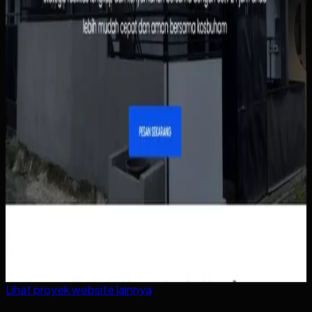
Lihat proyek
website
lainnya