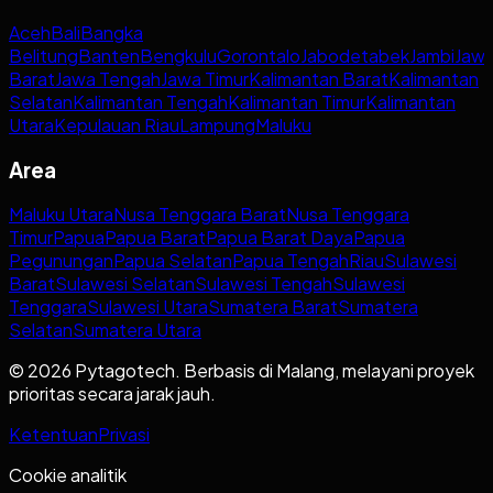
Aceh
Bali
Bangka
Belitung
Banten
Bengkulu
Gorontalo
Jabodetabek
Jambi
Jaw
Barat
Jawa Tengah
Jawa Timur
Kalimantan Barat
Kalimantan
Selatan
Kalimantan Tengah
Kalimantan Timur
Kalimantan
Utara
Kepulauan Riau
Lampung
Maluku
Area
Maluku Utara
Nusa Tenggara Barat
Nusa Tenggara
Timur
Papua
Papua Barat
Papua Barat Daya
Papua
Pegunungan
Papua Selatan
Papua Tengah
Riau
Sulawesi
Barat
Sulawesi Selatan
Sulawesi Tengah
Sulawesi
Tenggara
Sulawesi Utara
Sumatera Barat
Sumatera
Selatan
Sumatera Utara
© 2026 Pytagotech. Berbasis di Malang, melayani proyek
prioritas secara jarak jauh.
Ketentuan
Privasi
Cookie analitik