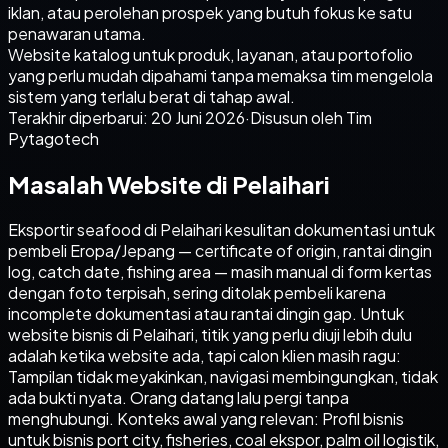
iklan, atau perolehan prospek yang butuh fokus ke satu
penawaran utama.
Website katalog untuk produk, layanan, atau portofolio
yang perlu mudah dipahami tanpa memaksa tim mengelola
sistem yang terlalu berat di tahap awal.
Terakhir diperbarui:
20 Juni 2026
·
Disusun oleh Tim
Pytagotech
Masalah Website di Pelaihari
Eksportir seafood di Pelaihari kesulitan dokumentasi untuk
pembeli Eropa/Jepang — certificate of origin, rantai dingin
log, catch date, fishing area — masih manual di form kertas
dengan foto terpisah, sering ditolak pembeli karena
incomplete dokumentasi atau rantai dingin gap. Untuk
website bisnis di Pelaihari, titik yang perlu diuji lebih dulu
adalah ketika website ada, tapi calon klien masih ragu:
Tampilan tidak meyakinkan, navigasi membingungkan, tidak
ada bukti nyata. Orang datang lalu pergi tanpa
menghubungi. Konteks awal yang relevan: Profil bisnis
untuk bisnis port city, fisheries, coal ekspor, palm oil logistik,