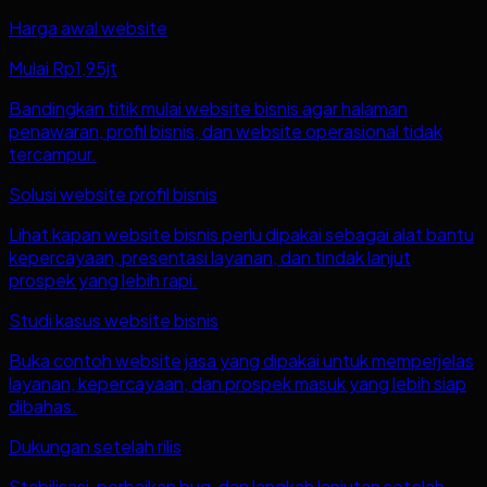
Harga awal website
Mulai Rp1,95jt
Bandingkan titik mulai website bisnis agar halaman
penawaran, profil bisnis, dan website operasional tidak
tercampur.
Solusi website profil bisnis
Lihat kapan website bisnis perlu dipakai sebagai alat bantu
kepercayaan, presentasi layanan, dan tindak lanjut
prospek yang lebih rapi.
Studi kasus website bisnis
Buka contoh website jasa yang dipakai untuk memperjelas
layanan, kepercayaan, dan prospek masuk yang lebih siap
dibahas.
Dukungan setelah rilis
Stabilisasi, perbaikan bug, dan langkah lanjutan setelah