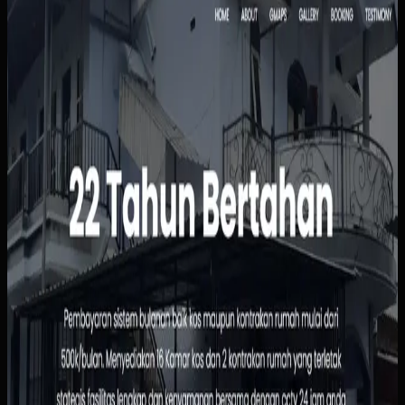
Kos Bu Ham
Sebelumnya
Status kamar, pembayaran, dan data penghuni masih
dipantau manual sehingga rawan tertinggal atau salah
catat. Calon penghuni juga harus bertanya satu per satu
hanya untuk mengetahui ketersediaan, harga, atau
fasilitas kamar.
Yang kami bangun
Kami menyusun website dengan informasi kamar yang
jelas, alur pemesanan yang sederhana, dan dasbor
pengelolaan penghuni serta pembayaran. Pemilik bisa
melihat status sewa dengan lebih cepat, sementara calon
penghuni tidak perlu menunggu chat manual untuk
informasi dasar.
Baca studi kasus lengkap