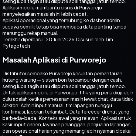
sering lupa tagih atau dispute soal tanggal jatuh tempo.
Aplikasi mobile membantu bisnis di Purworejo
menyelesaikan masalah ini lebih cepat.
Aplikasi operasional yang terhubung ke dasbor admin
supaya pemilik tetap bisa membaca data penting tanpa
menunggu rekap manual.
Terakhir diperbarui:
20 Juni 2026
·
Disusun oleh Tim
Pytagotech
Masalah Aplikasi di Purworejo
Distributor sembako Purworejo kesulitan pemantauan
hutang warung — sistem bon tercampur dengan cash,
sering lupa tagih atau dispute soal tanggal jatuh tempo.
Untuk aplikasi mobile di Purworejo, titik yang perlu diuji lebih
dulu adalah ketika pemesanan masih lewat chat, data tidak
sinkron: Admin input manual, tim lapangan nunggu
konfirmasi, laporan terlambat. Data tercecer di chat yang
berbeda-beda. Konteks awal yang relevan: Aplikasi untuk
kasir, input panen, layanan pelanggan, penjualan lapangan,
dan operasional harian yang memang lebih nyaman dipakai