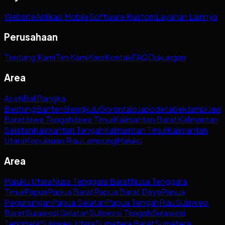
Website
Aplikasi Mobile
Software Kustom
Layanan Lainnya
Perusahaan
Tentang Kami
Tim Kami
Karir
Kontak
FAQ
Dukungan
Area
Aceh
Bali
Bangka
Belitung
Banten
Bengkulu
Gorontalo
Jabodetabek
Jambi
Jaw
Barat
Jawa Tengah
Jawa Timur
Kalimantan Barat
Kalimantan
Selatan
Kalimantan Tengah
Kalimantan Timur
Kalimantan
Utara
Kepulauan Riau
Lampung
Maluku
Area
Maluku Utara
Nusa Tenggara Barat
Nusa Tenggara
Timur
Papua
Papua Barat
Papua Barat Daya
Papua
Pegunungan
Papua Selatan
Papua Tengah
Riau
Sulawesi
Barat
Sulawesi Selatan
Sulawesi Tengah
Sulawesi
Tenggara
Sulawesi Utara
Sumatera Barat
Sumatera