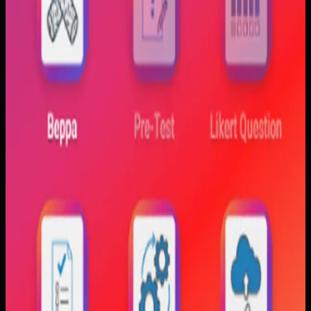
Trajectfika
Sebelumnya
Mahasiswa sering kesulitan menghubungkan persamaan
matematis dengan perilaku fisik yang sebenarnya,
sementara alat praktikum tidak selalu cukup atau
konsisten. Materi yang hanya tampil statis juga membuat
konsep perubahan fase dan perilaku sistem sulit
dibayangkan.
Yang kami bangun
Kami membangun aplikasi simulasi dengan input parameter,
visualisasi gerak, dan grafik yang berubah langsung saat
variabel diubah. Dengan begitu, mahasiswa bisa melihat
hubungan antara teori dan simulasi secara lebih konkret.
Baca studi kasus lengkap