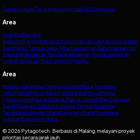
Tentang Kami
Tim Kami
Karir
Kontak
FAQ
Dukungan
Area
Aceh
Bali
Bangka
Belitung
Banten
Bengkulu
Gorontalo
Jabodetabek
Jambi
Jaw
Barat
Jawa Tengah
Jawa Timur
Kalimantan Barat
Kalimantan
Selatan
Kalimantan Tengah
Kalimantan Timur
Kalimantan
Utara
Kepulauan Riau
Lampung
Maluku
Area
Maluku Utara
Nusa Tenggara Barat
Nusa Tenggara
Timur
Papua
Papua Barat
Papua Barat Daya
Papua
Pegunungan
Papua Selatan
Papua Tengah
Riau
Sulawesi
Barat
Sulawesi Selatan
Sulawesi Tengah
Sulawesi
Tenggara
Sulawesi Utara
Sumatera Barat
Sumatera
Selatan
Sumatera Utara
© 2026 Pytagotech. Berbasis di Malang, melayani proyek
prioritas secara jarak jauh.