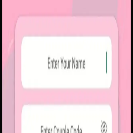
Papin
Sebelumnya
Platform sosial umum sering membuat momen personal
tenggelam di antara konten publik, iklan, dan tekanan
untuk selalu tampil sempurna. Pengguna membutuhkan
alur berbagi yang lebih intim, cepat, dan tidak terasa ramai.
Yang kami bangun
Kami membangun aplikasi mobile dengan alur berbagi yang
ringkas, notifikasi cepat, dan arsip momen yang tersusun
rapi. Sistemnya dirancang untuk percakapan visual yang
lebih personal tanpa membawa beban feed publik.
Baca studi kasus lengkap