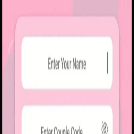
Papin
Sebelumnya
Platform sosial umum sering membuat momen personal
tenggelam di antara konten publik, iklan, dan tekanan
untuk selalu tampil sempurna. Pengguna membutuhkan
alur berbagi yang lebih intim, cepat, dan tidak terasa ramai.
Yang kami bangun
Kami membangun aplikasi mobile dengan alur berbagi yang
ringkas, notifikasi cepat, dan arsip momen yang tersusun
rapi. Sistemnya dirancang untuk percakapan visual yang
lebih personal tanpa membawa beban feed publik.
Baca studi kasus lengkap