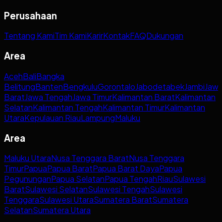
Perusahaan
Tentang Kami
Tim Kami
Karir
Kontak
FAQ
Dukungan
Area
Aceh
Bali
Bangka
Belitung
Banten
Bengkulu
Gorontalo
Jabodetabek
Jambi
Jaw
Barat
Jawa Tengah
Jawa Timur
Kalimantan Barat
Kalimantan
Selatan
Kalimantan Tengah
Kalimantan Timur
Kalimantan
Utara
Kepulauan Riau
Lampung
Maluku
Area
Maluku Utara
Nusa Tenggara Barat
Nusa Tenggara
Timur
Papua
Papua Barat
Papua Barat Daya
Papua
Pegunungan
Papua Selatan
Papua Tengah
Riau
Sulawesi
Barat
Sulawesi Selatan
Sulawesi Tengah
Sulawesi
Tenggara
Sulawesi Utara
Sumatera Barat
Sumatera
Selatan
Sumatera Utara