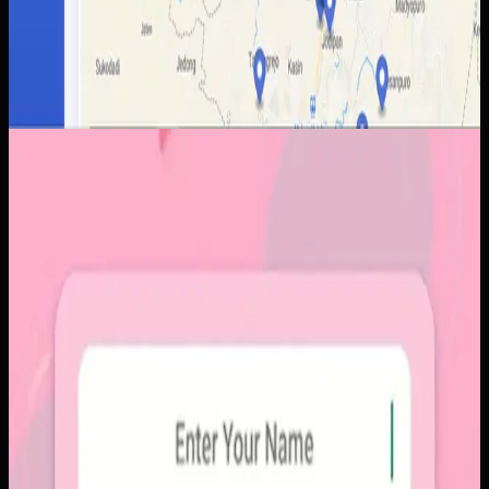
Aplikasi Mobile
Papin
Papin
Sebelumnya
Platform sosial umum sering membuat momen personal
tenggelam di antara konten publik, iklan, dan tekanan
untuk selalu tampil sempurna. Pengguna membutuhkan
alur berbagi yang lebih intim, cepat, dan tidak terasa ramai.
Yang kami bangun
Kami membangun aplikasi mobile dengan alur berbagi yang