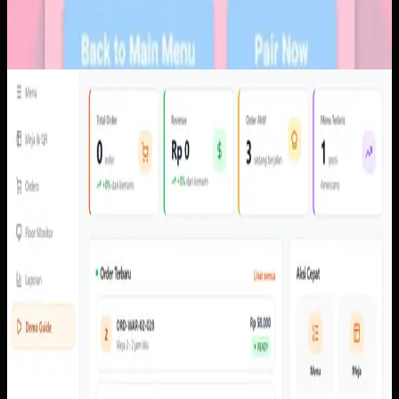
Software Kustom
QR Ordering
QR Ordering
Sebelumnya
Order perlu membawa konteks meja, item, pembayaran,
dan status secara konsisten dari perangkat pelanggan ke
admin dan kitchen tanpa bergantung pada konfirmasi
manual.
Yang kami bangun
Dari screenshot yang tersedia, sistem memiliki alur scan
meja, menu pelanggan, cart, pembayaran, pembayaran,
status pesanan, dasbor admin, pengaturan meja dan QR,