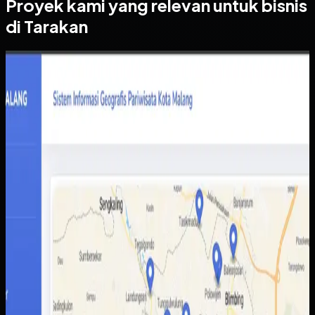
Proyek kami yang relevan untuk bisnis
di Tarakan
Website
Sistem Informasi Geografis Pariwisata Kota Malang
Sistem Informasi Geografis Pariwisata Kota
Malang
Sebelumnya
Informasi destinasi wisata tersebar di berbagai sumber
dengan kualitas data yang tidak selalu konsisten.
Akibatnya wisatawan sulit membandingkan pilihan,
sementara pengelola daerah kesulitan menampilkan
potensi wisata secara lebih utuh.
Yang kami bangun
Kami membangun peta interaktif berbasis web dengan
data lokasi, kategori destinasi, dan detail tempat yang