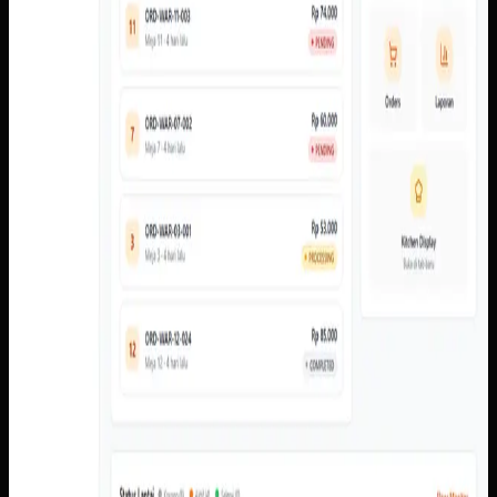
laporan, floor monitor, serta kitchen display.
Baca studi kasus