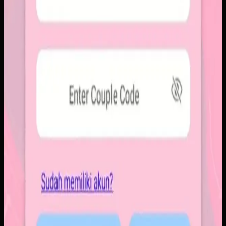
ringkas, notifikasi cepat, dan arsip momen yang tersusun
rapi. Sistemnya dirancang untuk percakapan visual yang
lebih personal tanpa membawa beban feed publik.
Baca studi kasus