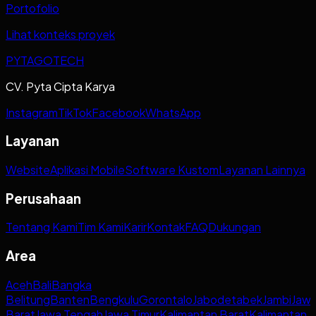
Portofolio
Lihat konteks proyek
PYTAGOTECH
CV. Pyta Cipta Karya
Instagram
TikTok
Facebook
WhatsApp
Layanan
Website
Aplikasi Mobile
Software Kustom
Layanan Lainnya
Perusahaan
Tentang Kami
Tim Kami
Karir
Kontak
FAQ
Dukungan
Area
Aceh
Bali
Bangka
Belitung
Banten
Bengkulu
Gorontalo
Jabodetabek
Jambi
Jaw
Barat
Jawa Tengah
Jawa Timur
Kalimantan Barat
Kalimantan