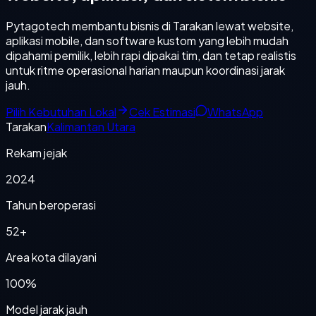
Pytagotech membantu bisnis di Tarakan lewat website,
aplikasi mobile, dan software kustom yang lebih mudah
dipahami pemilik, lebih rapi dipakai tim, dan tetap realistis
untuk ritme operasional harian maupun koordinasi jarak
jauh.
Pilih Kebutuhan Lokal
Cek Estimasi
WhatsApp
Tarakan
Kalimantan Utara
Rekam jejak
2024
Tahun beroperasi
52+
Area kota dilayani
100%
Model jarak jauh