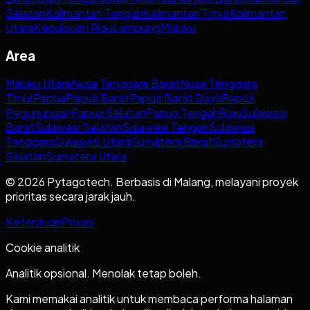
Selatan
Kalimantan Tengah
Kalimantan Timur
Kalimantan
Utara
Kepulauan Riau
Lampung
Maluku
Area
Maluku Utara
Nusa Tenggara Barat
Nusa Tenggara
Timur
Papua
Papua Barat
Papua Barat Daya
Papua
Pegunungan
Papua Selatan
Papua Tengah
Riau
Sulawesi
Barat
Sulawesi Selatan
Sulawesi Tengah
Sulawesi
Tenggara
Sulawesi Utara
Sumatera Barat
Sumatera
Selatan
Sumatera Utara
© 2026 Pytagotech. Berbasis di Malang, melayani proyek
prioritas secara jarak jauh.
Ketentuan
Privasi
Cookie analitik
Analitik opsional. Menolak tetap boleh.
Kami memakai analitik untuk membaca performa halaman