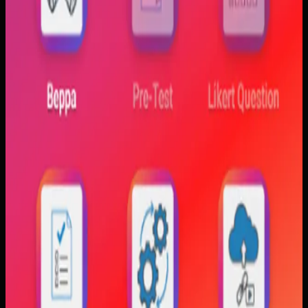
Sebelumnya
Mahasiswa sering kesulitan menghubungkan persamaan
matematis dengan perilaku fisik yang sebenarnya,
sementara alat praktikum tidak selalu cukup atau
konsisten. Materi yang hanya tampil statis juga membuat
konsep perubahan fase dan perilaku sistem sulit
dibayangkan.
Yang kami bangun
Kami membangun aplikasi simulasi dengan input parameter,
visualisasi gerak, dan grafik yang berubah langsung saat
variabel diubah. Dengan begitu, mahasiswa bisa melihat
hubungan antara teori dan simulasi secara lebih konkret.
Baca studi kasus lengkap