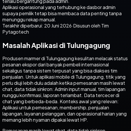
terlalu bergantung pada admin.
Aplikasi operasional yang terhubung ke dasbor admin
supaya pemilik tetap bisa membaca data penting tanpa
menunggu rekap manual.
Terakhir diperbarui:
20 Juni 2026
·
Disusun oleh Tim
Pytagotech
Masalah Aplikasi di Tulungagung
Produsen marmer di Tulungagung kesulitan melacak status
pesanan ekspor dari banyak pembeli internasional
sekaligus tanpa sistem terpusat yang bisa diakses tim
penjualan. Untuk aplikasi mobile di Tulungagung, titik yang
perlu diuji lebih dulu adalah ketika pemesanan masih lewat
chat, data tidak sinkron: Admin input manual, tim lapangan
nunggu konfirmasi, laporan terlambat. Data tercecer di
chat yang berbeda-beda. Konteks awal yang relevan:
Aplikasi untuk pemesanan, membership, penjualan
lapangan, layanan pelanggan, dan operasional harian yang
memang lebih nyaman dipakai lewat HP.
Pemesanan masih lewat chat, data tidak sinkron