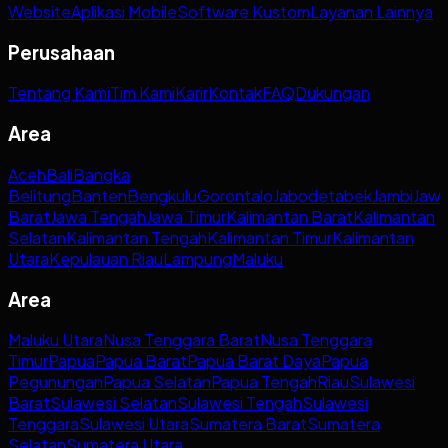
Website
Aplikasi Mobile
Software Kustom
Layanan Lainnya
Perusahaan
Tentang Kami
Tim Kami
Karir
Kontak
FAQ
Dukungan
Area
Aceh
Bali
Bangka
Belitung
Banten
Bengkulu
Gorontalo
Jabodetabek
Jambi
Jaw
Barat
Jawa Tengah
Jawa Timur
Kalimantan Barat
Kalimantan
Selatan
Kalimantan Tengah
Kalimantan Timur
Kalimantan
Utara
Kepulauan Riau
Lampung
Maluku
Area
Maluku Utara
Nusa Tenggara Barat
Nusa Tenggara
Timur
Papua
Papua Barat
Papua Barat Daya
Papua
Pegunungan
Papua Selatan
Papua Tengah
Riau
Sulawesi
Barat
Sulawesi Selatan
Sulawesi Tengah
Sulawesi
Tenggara
Sulawesi Utara
Sumatera Barat
Sumatera
Selatan
Sumatera Utara