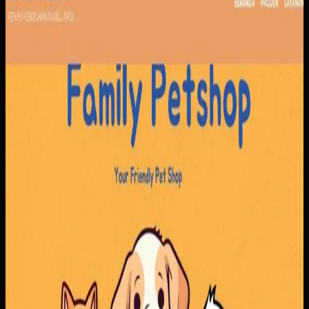
Family Petshop
Sebelumnya
Pendapatan dari penjualan produk dan layanan tercatat
terpisah, sementara reservasi dan jadwal klinik masih rawan
bentrok. Tanpa sistem yang menyatukan pemesanan,
pembayaran, dan antrian, operasional menjadi berat di sisi
admin maupun pelanggan.
Yang kami bangun
Kami membangun alur pemesanan yang menyatukan
produk dan reservasi layanan, lengkap dengan jadwal,
nomor antrian, dan konfirmasi pembayaran. Tim bisa
mengatur layanan dan ketersediaan dokter dengan lebih
rapi, sementara pelanggan mendapatkan proses
pemesanan yang lebih jelas.
Baca studi kasus lengkap