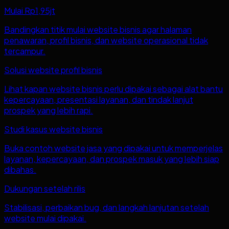
Mulai Rp1,95jt
Bandingkan titik mulai website bisnis agar halaman
penawaran, profil bisnis, dan website operasional tidak
tercampur.
Solusi website profil bisnis
Lihat kapan website bisnis perlu dipakai sebagai alat bantu
kepercayaan, presentasi layanan, dan tindak lanjut
prospek yang lebih rapi.
Studi kasus website bisnis
Buka contoh website jasa yang dipakai untuk memperjelas
layanan, kepercayaan, dan prospek masuk yang lebih siap
dibahas.
Dukungan setelah rilis
Stabilisasi, perbaikan bug, dan langkah lanjutan setelah
website mulai dipakai.