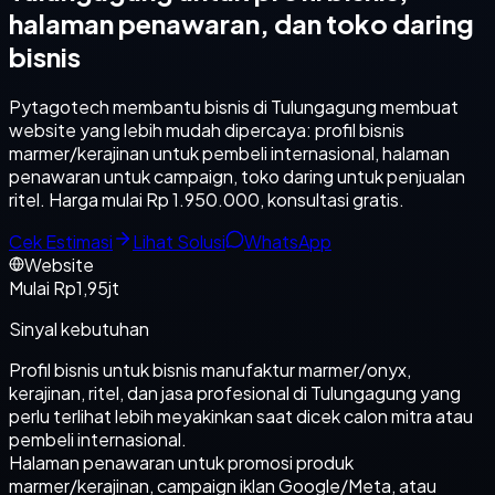
halaman penawaran, dan toko daring
bisnis
Pytagotech membantu bisnis di Tulungagung membuat
website yang lebih mudah dipercaya: profil bisnis
marmer/kerajinan untuk pembeli internasional, halaman
penawaran untuk campaign, toko daring untuk penjualan
ritel. Harga mulai Rp 1.950.000, konsultasi gratis.
Cek Estimasi
Lihat Solusi
WhatsApp
Website
Mulai Rp1,95jt
Sinyal kebutuhan
Profil bisnis untuk bisnis manufaktur marmer/onyx,
kerajinan, ritel, dan jasa profesional di Tulungagung yang
perlu terlihat lebih meyakinkan saat dicek calon mitra atau
pembeli internasional.
Halaman penawaran untuk promosi produk
marmer/kerajinan, campaign iklan Google/Meta, atau