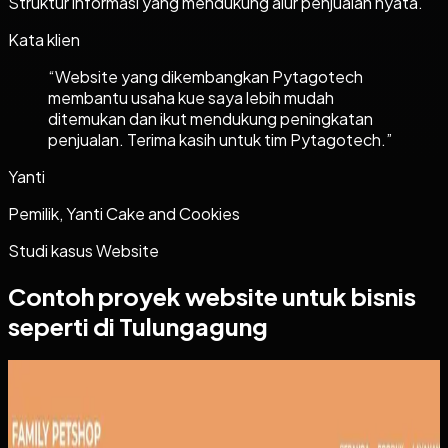
Struktur informasi yang mendukung alur penjualan nyata.
Kata klien
“
Website yang dikembangkan Pytagotech
membantu usaha kue saya lebih mudah
ditemukan dan ikut mendukung peningkatan
penjualan. Terima kasih untuk tim Pytagotech.
”
Yanti
Pemilik, Yanti Cake and Cookies
Studi kasus
Website
Contoh proyek
website
untuk bisnis
seperti di Tulungagung
Website
Family Petshop