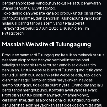
perolehan prospek yang butuh fokus ke satu penawaran
utama dengan CTA WhatsApp.
Toko daring dan website katalog produk untuk bisnis ritel,
distributor marmer, dan pengrajin Tulungagung yang ingin
mulai jual daring tanpa sistem yang terlalu berat.
Terakhir diperbarui:
20 Juni 2026
·
Disusun oleh Tim
Pytagotech
Masalah Website di Tulungagung
Produsen marmer di Tulungagung kesulitan melacak status
pesanan ekspor dari banyak pembeli internasional
sekaligus tanpa sistem terpusat yang bisa diakses tim
penjualan. Untuk website bisnis di Tulungagung, titik yang
perlu diuji lebih dulu adalah ketika website ada, tapi calon
klien masih ragu: Tampilan tidak meyakinkan, navigasi
membingungkan, tidak ada bukti nyata. Orang datang lalu
pergi tanpa menghubungi. Konteks awal yang relevan:
Profil bisnis untuk bisnis manufaktur marmer/onyx,
kerajinan, ritel, dan jasa profesional di Tulungagung yang
perlu terlihat lebih meyakinkan saat dicek calon mitra atau