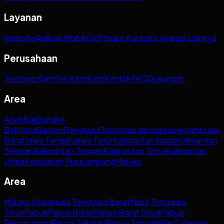
Layanan
Website
Aplikasi Mobile
Software Kustom
Layanan Lainnya
Perusahaan
Tentang Kami
Tim Kami
Karir
Kontak
FAQ
Dukungan
Area
Aceh
Bali
Bangka
Belitung
Banten
Bengkulu
Gorontalo
Jabodetabek
Jambi
Jaw
Barat
Jawa Tengah
Jawa Timur
Kalimantan Barat
Kalimantan
Selatan
Kalimantan Tengah
Kalimantan Timur
Kalimantan
Utara
Kepulauan Riau
Lampung
Maluku
Area
Maluku Utara
Nusa Tenggara Barat
Nusa Tenggara
Timur
Papua
Papua Barat
Papua Barat Daya
Papua
Pegunungan
Papua Selatan
Papua Tengah
Riau
Sulawesi