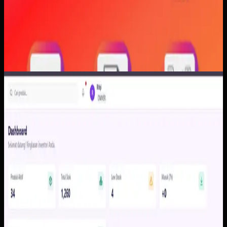
Software Kustom
Inventoryku
Inventoryku
Sebelumnya
Data stok tersebar di spreadsheet, catatan manual, dan
admin yang berbeda sehingga pemilik terlambat melihat
stok menipis, barang lambat bergerak, atau selisih mutasi.
Akibatnya keputusan operasional sering bergantung pada
rekap tambahan yang memakan waktu.
Yang kami bangun