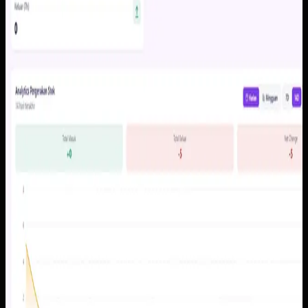
Kami membangun dasbor stok, histori mutasi, alert stok
minimum, dan jejak audit dalam satu sistem yang mudah
dibaca pemilik maupun tim operasional. Dengan alur data
yang lebih rapi, proses cek stok dan tindak lanjut tidak lagi
bergantung pada rekap manual.
Baca studi kasus