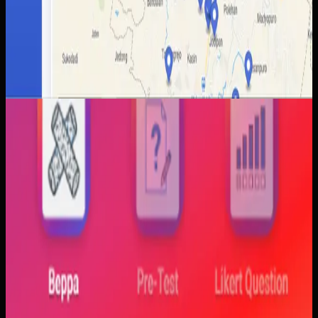
Aplikasi Mobile
Trajectfika
Trajectfika
Sebelumnya
Mahasiswa sering kesulitan menghubungkan persamaan
matematis dengan perilaku fisik yang sebenarnya,
sementara alat praktikum tidak selalu cukup atau
konsisten. Materi yang hanya tampil statis juga membuat
konsep perubahan fase dan perilaku sistem sulit
dibayangkan.