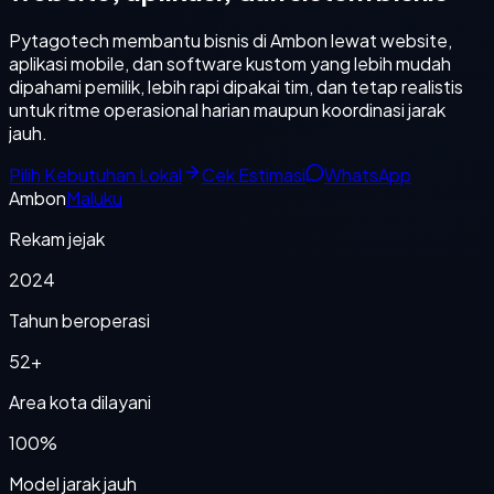
Pytagotech membantu bisnis di Ambon lewat website,
aplikasi mobile, dan software kustom yang lebih mudah
dipahami pemilik, lebih rapi dipakai tim, dan tetap realistis
untuk ritme operasional harian maupun koordinasi jarak
jauh.
Pilih Kebutuhan Lokal
Cek Estimasi
WhatsApp
Ambon
Maluku
Rekam jejak
2024
Tahun beroperasi
52+
Area kota dilayani
100%
Model jarak jauh