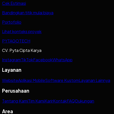
Cek Estimasi
Bandingkan titik mulai biaya
Portofolio
Lihat konteks proyek
PYTAGOTECH
CV. Pyta Cipta Karya
Instagram
TikTok
Facebook
WhatsApp
Layanan
Website
Aplikasi Mobile
Software Kustom
Layanan Lainnya
Perusahaan
Tentang Kami
Tim Kami
Karir
Kontak
FAQ
Dukungan
Area