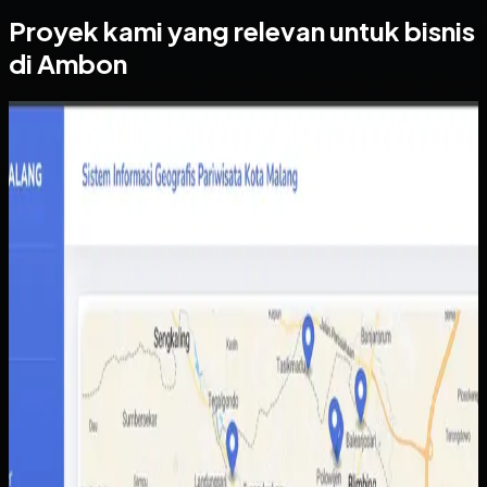
Proyek kami yang relevan untuk bisnis
di Ambon
Website
Sistem Informasi Geografis Pariwisata Kota Malang
Sistem Informasi Geografis Pariwisata Kota
Malang
Sebelumnya
Informasi destinasi wisata tersebar di berbagai sumber
dengan kualitas data yang tidak selalu konsisten.
Akibatnya wisatawan sulit membandingkan pilihan,
sementara pengelola daerah kesulitan menampilkan
potensi wisata secara lebih utuh.
Yang kami bangun
Kami membangun peta interaktif berbasis web dengan