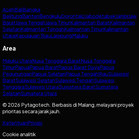
Aceh
Bali
Bangka
Belitung
Banten
Bengkulu
Gorontalo
Jabodetabek
Jambi
Jaw
Barat
Jawa Tengah
Jawa Timur
Kalimantan Barat
Kalimantan
Selatan
Kalimantan Tengah
Kalimantan Timur
Kalimantan
Utara
Kepulauan Riau
Lampung
Maluku
Area
Maluku Utara
Nusa Tenggara Barat
Nusa Tenggara
Timur
Papua
Papua Barat
Papua Barat Daya
Papua
Pegunungan
Papua Selatan
Papua Tengah
Riau
Sulawesi
Barat
Sulawesi Selatan
Sulawesi Tengah
Sulawesi
Tenggara
Sulawesi Utara
Sumatera Barat
Sumatera
Selatan
Sumatera Utara
© 2026 Pytagotech. Berbasis di Malang, melayani proyek
prioritas secara jarak jauh.
Ketentuan
Privasi
Cookie analitik