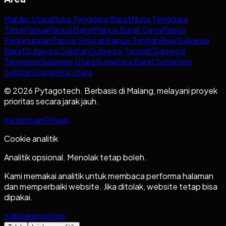
Maluku Utara
Nusa Tenggara Barat
Nusa Tenggara
Timur
Papua
Papua Barat
Papua Barat Daya
Papua
Pegunungan
Papua Selatan
Papua Tengah
Riau
Sulawesi
Barat
Sulawesi Selatan
Sulawesi Tengah
Sulawesi
Tenggara
Sulawesi Utara
Sumatera Barat
Sumatera
Selatan
Sumatera Utara
© 2026 Pytagotech. Berbasis di Malang, melayani proyek
prioritas secara jarak jauh.
Ketentuan
Privasi
Cookie analitik
Analitik opsional. Menolak tetap boleh.
Kami memakai analitik untuk membaca performa halaman
dan memperbaiki website. Jika ditolak, website tetap bisa
dipakai.
Kebijakan privasi