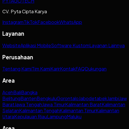
PYTAGOTECH
CV. Pyta Cipta Karya
Instagram
TikTok
Facebook
WhatsApp
Layanan
Website
Aplikasi Mobile
Software Kustom
Layanan Lainnya
Perusahaan
Tentang Kami
Tim Kami
Karir
Kontak
FAQ
Dukungan
Area
Aceh
Bali
Bangka
Belitung
Banten
Bengkulu
Gorontalo
Jabodetabek
Jambi
Jaw
Barat
Jawa Tengah
Jawa Timur
Kalimantan Barat
Kalimantan
Selatan
Kalimantan Tengah
Kalimantan Timur
Kalimantan
Utara
Kepulauan Riau
Lampung
Maluku
Area