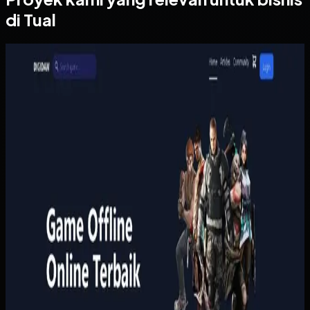
di Tual
Website
Digidaw Gameshop
Digidaw Gameshop
Sebelumnya
Pembelian game masih bergantung pada proses manual
yang lambat, sementara pengguna butuh metode
pembayaran lokal dan konfirmasi yang cepat. Tanpa sistem
yang rapi, proses transaksi terasa merepotkan dan
kepercayaan pelanggan lebih sulit dibangun.
Yang kami bangun
Kami menata katalog, keranjang, pembayaran, dan riwayat
pembelian pengguna dalam satu alur yang ringkas.
Pembayaran dan status pesanan dihubungkan ke proses