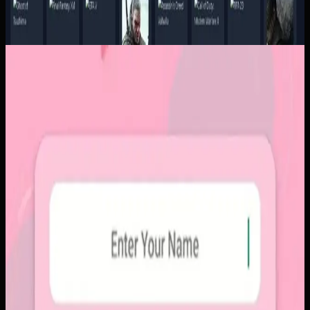
Aplikasi Mobile
Papin
Papin
Sebelumnya
Platform sosial umum sering membuat momen personal
tenggelam di antara konten publik, iklan, dan tekanan
untuk selalu tampil sempurna. Pengguna membutuhkan
alur berbagi yang lebih intim, cepat, dan tidak terasa ramai.
Yang kami bangun
Kami membangun aplikasi mobile dengan alur berbagi yang
ringkas, notifikasi cepat, dan arsip momen yang tersusun
rapi. Sistemnya dirancang untuk percakapan visual yang
lebih personal tanpa membawa beban feed publik.