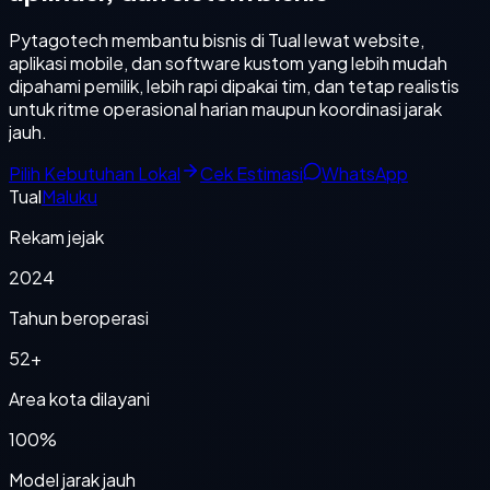
Pytagotech membantu bisnis di Tual lewat website,
aplikasi mobile, dan software kustom yang lebih mudah
dipahami pemilik, lebih rapi dipakai tim, dan tetap realistis
untuk ritme operasional harian maupun koordinasi jarak
jauh.
Pilih Kebutuhan Lokal
Cek Estimasi
WhatsApp
Tual
Maluku
Rekam jejak
2024
Tahun beroperasi
52+
Area kota dilayani
100%
Model jarak jauh