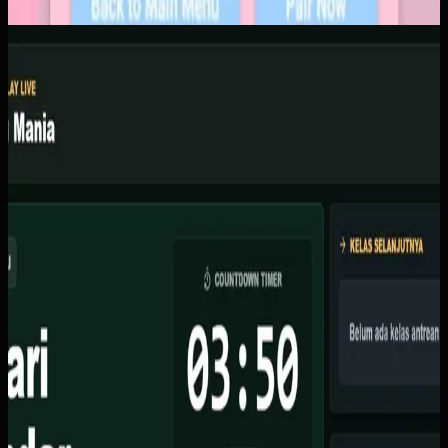
Software Kustom
Kicau Mania
Kicau Mania
Sebelumnya
Organisator lomba burung berkicau kesulitan mengelola
skoring manual dengan kertas, sering terjadi kesalahan
input skor, dan tidak ada display live untuk peserta
menonton.
Yang kami bangun
Kami membuat sistem berbasis web dengan fitur skoring
waktu nyata via Supabase, TV display dengan animasi
ranking live, dasbor admin untuk atur kelas dan juri, serta
countdown timer otomatis.
Baca studi kasus