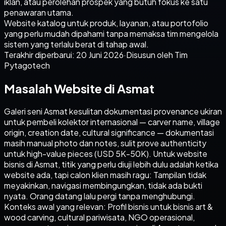
iklan, atau perolehan prospek yang butuh fokus ke satu
penawaran utama.
Website katalog untuk produk, layanan, atau portofolio
yang perlu mudah dipahami tanpa memaksa tim mengelola
sistem yang terlalu berat di tahap awal.
Terakhir diperbarui:
20 Juni 2026
·
Disusun oleh Tim
Pytagotech
Masalah Website di Asmat
Galeri seni Asmat kesulitan dokumentasi provenance ukiran
untuk pembeli kolektor internasional — carver name, village
origin, creation date, cultural significance — dokumentasi
masih manual photo dan notes, sulit prove authenticity
untuk high-value pieces (USD 5K-50K). Untuk website
bisnis di Asmat, titik yang perlu diuji lebih dulu adalah ketika
website ada, tapi calon klien masih ragu: Tampilan tidak
meyakinkan, navigasi membingungkan, tidak ada bukti
nyata. Orang datang lalu pergi tanpa menghubungi.
Konteks awal yang relevan: Profil bisnis untuk bisnis art &
wood carving, cultural pariwisata, NGO operasional,