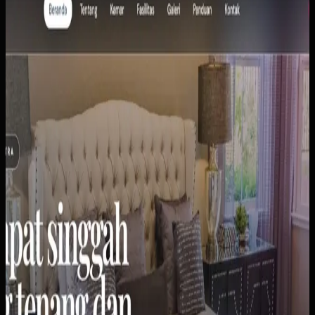
Wisma Asri Putra
Sebelumnya
Klien memiliki penginapan losmen yang dikelola secara
manual. Tamu harus datang langsung atau telepon untuk
tanya kamar. Informasi kamar, harga, dan fasilitas tersebar
di berbagai platform chat.
Yang kami bangun
Kami membuat website profil bisnis yang menampilkan
semua tipe kamar (Standar, Superior, Double), harga per
malam, kapasitas tamu, dan fasilitas lengkap. Dilengkapi
galeri foto untuk setiap tipe kamar dan tombol WhatsApp
untuk pemesanan cepat.
Baca studi kasus lengkap