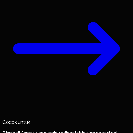
Cocok untuk
Bisnis di Asmat yang ingin terlihat lebih siap saat dicek