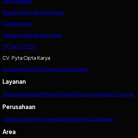
Cek Estimasi
Bandingkan titik mulai biaya
Daftar Harga
Harga semua layanan kami
PYTAGOTECH
CV. Pyta Cipta Karya
Instagram
TikTok
Facebook
WhatsApp
Layanan
Website
Aplikasi Mobile
Software Kustom
Layanan Lainnya
Perusahaan
Tentang Kami
Tim Kami
Karir
Kontak
FAQ
Dukungan
Area