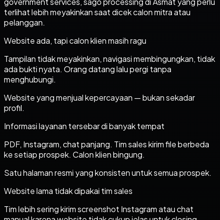
government services, sago processing di Asmat yang perlu
terlihat lebih meyakinkan saat dicek calon mitra atau
pelanggan.
Website ada, tapi calon klien masih ragu
Tampilan tidak meyakinkan, navigasi membingungkan, tidak
ada bukti nyata. Orang datang lalu pergi tanpa
menghubungi.
Website yang menjual kepercayaan — bukan sekadar
profil.
Informasi layanan tersebar di banyak tempat
PDF, Instagram, chat panjang. Tim sales kirim file berbeda
ke setiap prospek. Calon klien bingung.
Satu halaman resmi yang konsisten untuk semua prospek.
Website lama tidak dipakai tim sales
Tim lebih sering kirim screenshot Instagram atau chat
manual karena website tidak cukup jelas untuk closing.