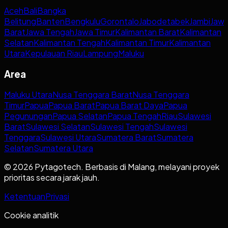
Aceh
Bali
Bangka
Belitung
Banten
Bengkulu
Gorontalo
Jabodetabek
Jambi
Jaw
Barat
Jawa Tengah
Jawa Timur
Kalimantan Barat
Kalimantan
Selatan
Kalimantan Tengah
Kalimantan Timur
Kalimantan
Utara
Kepulauan Riau
Lampung
Maluku
Area
Maluku Utara
Nusa Tenggara Barat
Nusa Tenggara
Timur
Papua
Papua Barat
Papua Barat Daya
Papua
Pegunungan
Papua Selatan
Papua Tengah
Riau
Sulawesi
Barat
Sulawesi Selatan
Sulawesi Tengah
Sulawesi
Tenggara
Sulawesi Utara
Sumatera Barat
Sumatera
Selatan
Sumatera Utara
© 2026 Pytagotech. Berbasis di Malang, melayani proyek
prioritas secara jarak jauh.
Ketentuan
Privasi
Cookie analitik