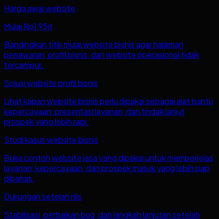
Harga awal website
Mulai Rp1,95jt
Bandingkan titik mulai website bisnis agar halaman
penawaran, profil bisnis, dan website operasional tidak
tercampur.
Solusi website profil bisnis
Lihat kapan website bisnis perlu dipakai sebagai alat bantu
kepercayaan, presentasi layanan, dan tindak lanjut
prospek yang lebih rapi.
Studi kasus website bisnis
Buka contoh website jasa yang dipakai untuk memperjelas
layanan, kepercayaan, dan prospek masuk yang lebih siap
dibahas.
Dukungan setelah rilis
Stabilisasi, perbaikan bug, dan langkah lanjutan setelah