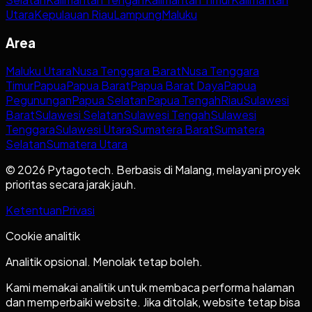
Utara
Kepulauan Riau
Lampung
Maluku
Area
Maluku Utara
Nusa Tenggara Barat
Nusa Tenggara
Timur
Papua
Papua Barat
Papua Barat Daya
Papua
Pegunungan
Papua Selatan
Papua Tengah
Riau
Sulawesi
Barat
Sulawesi Selatan
Sulawesi Tengah
Sulawesi
Tenggara
Sulawesi Utara
Sumatera Barat
Sumatera
Selatan
Sumatera Utara
© 2026 Pytagotech. Berbasis di Malang, melayani proyek
prioritas secara jarak jauh.
Ketentuan
Privasi
Cookie analitik
Analitik opsional. Menolak tetap boleh.
Kami memakai analitik untuk membaca performa halaman
dan memperbaiki website. Jika ditolak, website tetap bisa