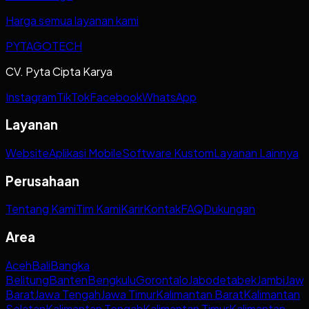
Harga semua layanan kami
PYTAGOTECH
CV. Pyta Cipta Karya
Instagram
TikTok
Facebook
WhatsApp
Layanan
Website
Aplikasi Mobile
Software Kustom
Layanan Lainnya
Perusahaan
Tentang Kami
Tim Kami
Karir
Kontak
FAQ
Dukungan
Area
Aceh
Bali
Bangka
Belitung
Banten
Bengkulu
Gorontalo
Jabodetabek
Jambi
Jaw
Barat
Jawa Tengah
Jawa Timur
Kalimantan Barat
Kalimantan
Selatan
Kalimantan Tengah
Kalimantan Timur
Kalimantan