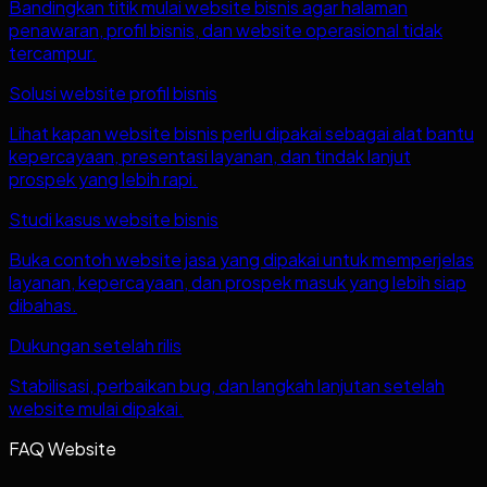
Bandingkan titik mulai website bisnis agar halaman
penawaran, profil bisnis, dan website operasional tidak
tercampur.
Solusi website profil bisnis
Lihat kapan website bisnis perlu dipakai sebagai alat bantu
kepercayaan, presentasi layanan, dan tindak lanjut
prospek yang lebih rapi.
Studi kasus website bisnis
Buka contoh website jasa yang dipakai untuk memperjelas
layanan, kepercayaan, dan prospek masuk yang lebih siap
dibahas.
Dukungan setelah rilis
Stabilisasi, perbaikan bug, dan langkah lanjutan setelah
website mulai dipakai.
FAQ Website