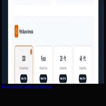
Lihat proyek
website
lainnya