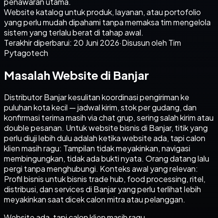
penawaran utama.
Website katalog untuk produk, layanan, atau portofolio
yang perlu mudah dipahami tanpa memaksa tim mengelola
sistem yang terlalu berat di tahap awal.
Terakhir diperbarui:
20 Juni 2026
·
Disusun oleh Tim
Pytagotech
Masalah Website di Banjar
Distributor Banjar kesulitan koordinasi pengiriman ke
puluhan kota kecil — jadwal kirim, stok per gudang, dan
konfirmasi terima masih via chat grup, sering salah kirim atau
double pesanan. Untuk website bisnis di Banjar, titik yang
perlu diuji lebih dulu adalah ketika website ada, tapi calon
klien masih ragu: Tampilan tidak meyakinkan, navigasi
membingungkan, tidak ada bukti nyata. Orang datang lalu
pergi tanpa menghubungi. Konteks awal yang relevan:
Profil bisnis untuk bisnis trade hub, food processing, ritel,
distribusi, dan services di Banjar yang perlu terlihat lebih
meyakinkan saat dicek calon mitra atau pelanggan.
Website ada, tapi calon klien masih ragu