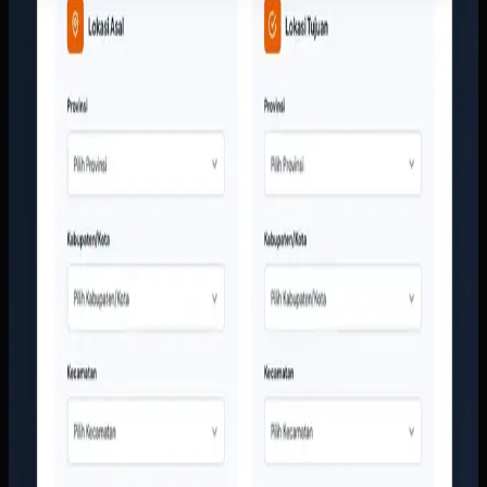
Tim layanan pelanggan terlalu sering menjawab
pertanyaan dasar seperti ongkir, cakupan kota, dan jenis
layanan secara manual. Di sisi lain, perusahaan butuh
tampilan digital yang lebih meyakinkan agar calon
pelanggan berani mengirim barang bernilai tinggi tanpa
ragu.
Yang kami bangun
Kami membangun website responsif dengan kalkulator
ongkir, struktur layanan yang jelas, dan CTA yang langsung
mengarah ke tim sales. Informasi armada, area layanan, dan
bukti kerja perusahaan ditata supaya calon pelanggan bisa
memahami layanan tanpa harus menunggu jawaban manual
dari CS.
Baca studi kasus lengkap