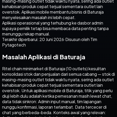
masing-masing outlet tidak waktu nyata, sering ada outlet
kehabisan produk cepat terjual sementara outlet lain
overstok. Aplikasi mobile membantu bisnis di Baturaja
menyelesaikan masalah ini lebih cepat.
Aplikasi operasional yang terhubung ke dasbor admin
supaya pemilik tetap bisa membaca data penting tanpa
menunggu rekap manual.
Terakhir diperbarui:
20 Juni 2026
·
Disusun oleh Tim
Pytagotech
Masalah Aplikasi di Baturaja
Ritel chain minimarket di Baturaja (10 outlets) kesulitan
konsolidasi stok dan penjualan dari semua cabang — stok di
masing-masing outlet tidak waktu nyata, sering ada outlet
kehabisan produk cepat terjual sementara outlet lain
overstok. Untuk aplikasi mobile di Baturaja, titik yang perlu
diuji lebih dulu adalah ketika pemesanan masih lewat chat,
data tidak sinkron: Admin input manual, tim lapangan
nunggu konfirmasi, laporan terlambat. Data tercecer di
chat yang berbeda-beda. Konteks awal yang relevan: