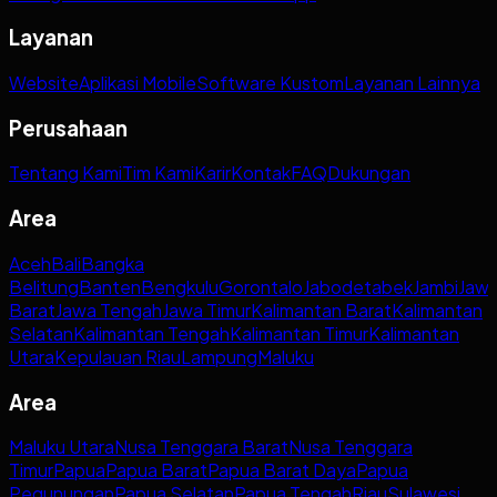
Layanan
Website
Aplikasi Mobile
Software Kustom
Layanan Lainnya
Perusahaan
Tentang Kami
Tim Kami
Karir
Kontak
FAQ
Dukungan
Area
Aceh
Bali
Bangka
Belitung
Banten
Bengkulu
Gorontalo
Jabodetabek
Jambi
Jaw
Barat
Jawa Tengah
Jawa Timur
Kalimantan Barat
Kalimantan
Selatan
Kalimantan Tengah
Kalimantan Timur
Kalimantan
Utara
Kepulauan Riau
Lampung
Maluku
Area
Maluku Utara
Nusa Tenggara Barat
Nusa Tenggara
Timur
Papua
Papua Barat
Papua Barat Daya
Papua
Pegunungan
Papua Selatan
Papua Tengah
Riau
Sulawesi