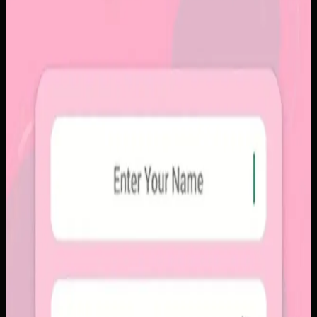
Papin
Papin
Sebelumnya
Platform sosial umum sering membuat momen personal
tenggelam di antara konten publik, iklan, dan tekanan
untuk selalu tampil sempurna. Pengguna membutuhkan
alur berbagi yang lebih intim, cepat, dan tidak terasa ramai.
Yang kami bangun
Kami membangun aplikasi mobile dengan alur berbagi yang
ringkas, notifikasi cepat, dan arsip momen yang tersusun
rapi. Sistemnya dirancang untuk percakapan visual yang
lebih personal tanpa membawa beban feed publik.
Baca studi kasus lengkap