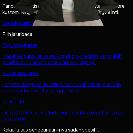
Panduan praktis memilih website, aplikasi, atau software
kustom. Ringkas, mudah dipindai, dan langsung ke inti.
Website
Aplikasi
Software
Panduan
Harga
Pilih jalur baca
Butuh ringkasan
Masuk ke panduan kalau Anda ingin checklist yang lebih
pendek sebelum membaca artikel panjang.
Sudah tahu arah
Lanjut ke harga kalau kebutuhan sudah cukup jelas dan
perlu membaca batas ruang lingkup.
Perlu bukti
Lihat studi kasus jika Anda ingin membaca bentuk proyek
setelah rilis.
Kalau kasus penggunaan-nya sudah spesifik