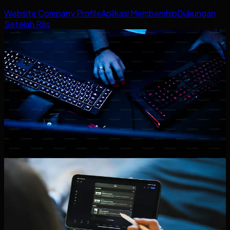
Website Company Profile
Aplikasi Membership
Dukungan
Setelah Rilis
stok ritel
multi cabang
3 menit baca
Sistem Stok untuk Ritel Multi-
Cabang: Laporan Apa yang Paling
Penting untuk Pemilik?
Panduan menentukan laporan dan dasbor paling penting
dalam sistem stok ritel multi-cabang agar pemilik bisa
mengambil keputusan lebih cepat.
11 Maret 2026
Baca artikel
persetujuan internal
operasional bisnis
3 menit baca
Sistem Persetujuan Internal: Cara
Mengurangi Keputusan yang Masih
Tersangkut di Chat