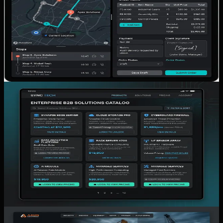
Benar-Benar Dipakai Tim
Panduan membangun aplikasi sales lapangan untuk
distributor agar tim sales, admin, dan pemilik tidak lagi
bergantung pada chat, catatan manual, dan laporan telat.
11 Maret 2026
Baca artikel
website katalog
portal pelanggan
3 menit baca
Website Katalog B2B: Kapan Cukup
Katalog Terbuka dan Kapan Perlu
Portal Login untuk Pelanggan?
Panduan untuk distributor dan bisnis B2B menentukan
apakah katalog produk cukup dibuka untuk umum atau
sudah waktunya memakai portal login pelanggan.
11 Maret 2026
Baca artikel
website bisnis
profil bisnis
4 menit baca