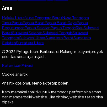
Area
Maluku Utara
Nusa Tenggara Barat
Nusa Tenggara
Timur
Papua
Papua Barat
Papua Barat Daya
Papua
Pegunungan
Papua Selatan
Papua Tengah
Riau
Sulawesi
Barat
Sulawesi Selatan
Sulawesi Tengah
Sulawesi
Tenggara
Sulawesi Utara
Sumatera Barat
Sumatera
Selatan
Sumatera Utara
© 2026 Pytagotech. Berbasis di Malang, melayani proyek
prioritas secara jarak jauh.
Ketentuan
Privasi
Cookie analitik
Analitik opsional. Menolak tetap boleh.
Kami memakai analitik untuk membaca performa halaman
dan memperbaiki website. Jika ditolak, website tetap bisa
dipakai.