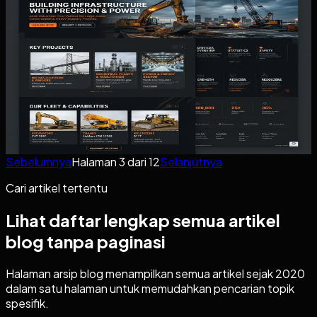
Website Profil Bisnis untuk Distributor
dan Manufaktur: Halaman Apa yang
Wajib Ada Agar Terlihat Profesional?
Panduan menyusun website profil bisnis distributor dan
manufaktur agar terlihat profesional, mudah dipercaya,
dan tidak berhenti di halaman profil bisnis yang kosong.
11 Maret 2026
Baca artikel
Sebelumnya
Halaman
3
dari
12
Selanjutnya
Cari artikel tertentu
Lihat daftar lengkap semua artikel
blog tanpa paginasi
Halaman arsip blog menampilkan semua artikel sejak 2020
dalam satu halaman untuk memudahkan pencarian topik
spesifik.