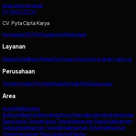
Arsip blog lengkap
PYTAGOTECH
CV. Pyta Cipta Karya
Instagram
TikTok
Facebook
WhatsApp
Layanan
Website
Aplikasi Mobile
Software Kustom
Layanan Lainnya
Perusahaan
Tentang Kami
Tim Kami
Karir
Kontak
FAQ
Dukungan
Area
Aceh
Bali
Bangka
Belitung
Banten
Bengkulu
Gorontalo
Jabodetabek
Jambi
Jaw
Barat
Jawa Tengah
Jawa Timur
Kalimantan Barat
Kalimantan
Selatan
Kalimantan Tengah
Kalimantan Timur
Kalimantan
Utara
Kepulauan Riau
Lampung
Maluku