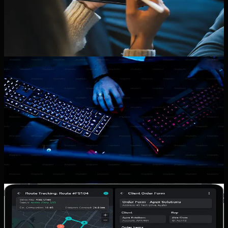
Panduan membangun sistem persetujuan internal agar
permintaan pembelian, refund, dan perubahan data tidak
lagi macet di chat.
11 Maret 2026
Baca artikel
portal pelanggan
bisnis jasa
3 menit baca
Portal Pelanggan dan Riwayat
Layanan: Kapan Bisnis Jasa Perlu
Halaman Login Sendiri?
Panduan menentukan kapan bisnis jasa perlu portal
pelanggan sendiri, fitur minimum yang harus ada, dan kapan
cukup memakai website biasa.
11 Maret 2026
Baca artikel
aplikasi mobile
sales lapangan
3 menit baca
Aplikasi Sales Lapangan untuk
Distributor: Fitur Minimum yang