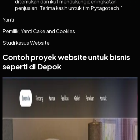
ditemukan dan ikut mendukung peningkatan
penjualan. Terima kasih untuk tim Pytagotech.
”
Yanti
Pemilik, Yanti Cake and Cookies
Studi kasus
Website
Contoh proyek
website
untuk bisnis
seperti di Depok
Website
Wisma Asri Putra
Wisma Asri Putra
Sebelumnya
Klien memiliki penginapan losmen yang dikelola secara
manual. Tamu harus datang langsung atau telepon untuk