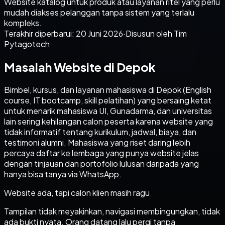
Website katalog untuk produk atau layanan ritel yang perlu
mudah diakses pelanggan tanpa sistem yang terlalu
kompleks.
Terakhir diperbarui:
20 Juni 2026
·
Disusun oleh Tim
Pytagotech
Masalah Website di Depok
Bimbel, kursus, dan layanan mahasiswa di Depok (English
course, IT bootcamp, skill pelatihan) yang bersaing ketat
untuk menarik mahasiswa UI, Gunadarma, dan universitas
lain sering kehilangan calon peserta karena website yang
tidak informatif tentang kurikulum, jadwal, biaya, dan
testimoni alumni. Mahasiswa yang riset daring lebih
percaya daftar ke lembaga yang punya website jelas
dengan tinjauan dan portofolio lulusan daripada yang
hanya bisa tanya via WhatsApp.
Website ada, tapi calon klien masih ragu
Tampilan tidak meyakinkan, navigasi membingungkan, tidak
ada bukti nyata. Orang datang lalu pergi tanpa