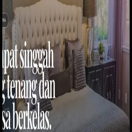
tanya kamar. Informasi kamar, harga, dan fasilitas tersebar
di berbagai platform chat.
Yang kami bangun
Kami membuat website profil bisnis yang menampilkan
semua tipe kamar (Standar, Superior, Double), harga per
malam, kapasitas tamu, dan fasilitas lengkap. Dilengkapi
galeri foto untuk setiap tipe kamar dan tombol WhatsApp
untuk pemesanan cepat.
Baca studi kasus lengkap