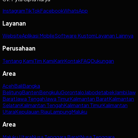
Instagram
TikTok
Facebook
WhatsApp
Layanan
Website
Aplikasi Mobile
Software Kustom
Layanan Lainnya
Perusahaan
Tentang Kami
Tim Kami
Karir
Kontak
FAQ
Dukungan
Area
Aceh
Bali
Bangka
Belitung
Banten
Bengkulu
Gorontalo
Jabodetabek
Jambi
Jaw
Barat
Jawa Tengah
Jawa Timur
Kalimantan Barat
Kalimantan
Selatan
Kalimantan Tengah
Kalimantan Timur
Kalimantan
Utara
Kepulauan Riau
Lampung
Maluku
Area
Maluku Utara
Nusa Tenggara Barat
Nusa Tenggara