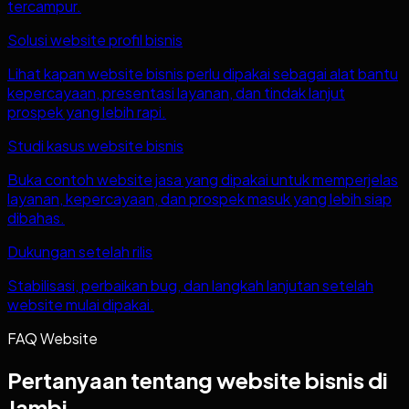
tercampur.
Solusi website profil bisnis
Lihat kapan website bisnis perlu dipakai sebagai alat bantu
kepercayaan, presentasi layanan, dan tindak lanjut
prospek yang lebih rapi.
Studi kasus website bisnis
Buka contoh website jasa yang dipakai untuk memperjelas
layanan, kepercayaan, dan prospek masuk yang lebih siap
dibahas.
Dukungan setelah rilis
Stabilisasi, perbaikan bug, dan langkah lanjutan setelah
website mulai dipakai.
FAQ Website
Pertanyaan tentang website bisnis di
Jambi