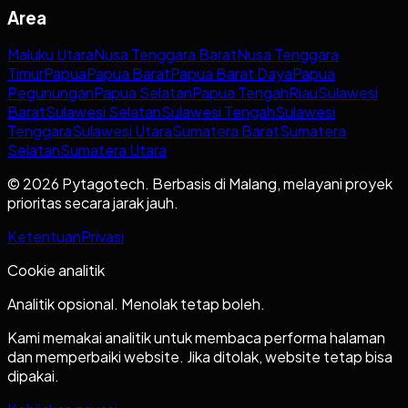
Area
Maluku Utara
Nusa Tenggara Barat
Nusa Tenggara
Timur
Papua
Papua Barat
Papua Barat Daya
Papua
Pegunungan
Papua Selatan
Papua Tengah
Riau
Sulawesi
Barat
Sulawesi Selatan
Sulawesi Tengah
Sulawesi
Tenggara
Sulawesi Utara
Sumatera Barat
Sumatera
Selatan
Sumatera Utara
© 2026 Pytagotech. Berbasis di Malang, melayani proyek
prioritas secara jarak jauh.
Ketentuan
Privasi
Cookie analitik
Analitik opsional. Menolak tetap boleh.
Kami memakai analitik untuk membaca performa halaman
dan memperbaiki website. Jika ditolak, website tetap bisa
dipakai.