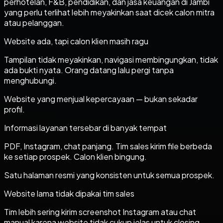
perhotelan, F&B, pendidikan, dan jasa keuangan di Jambi
yang perlu terlihat lebih meyakinkan saat dicek calon mitra
atau pelanggan.
Website ada, tapi calon klien masih ragu
Tampilan tidak meyakinkan, navigasi membingungkan, tidak
ada bukti nyata. Orang datang lalu pergi tanpa
menghubungi.
Website yang menjual kepercayaan — bukan sekadar
profil.
Informasi layanan tersebar di banyak tempat
PDF, Instagram, chat panjang. Tim sales kirim file berbeda
ke setiap prospek. Calon klien bingung.
Satu halaman resmi yang konsisten untuk semua prospek.
Website lama tidak dipakai tim sales
Tim lebih sering kirim screenshot Instagram atau chat
manual karena website tidak cukup jelas untuk closing.