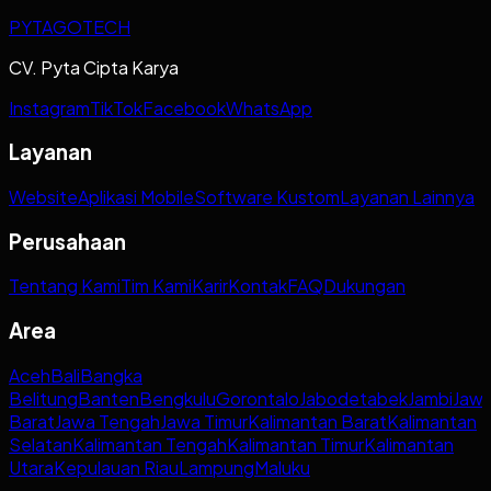
PYTAGOTECH
CV. Pyta Cipta Karya
Instagram
TikTok
Facebook
WhatsApp
Layanan
Website
Aplikasi Mobile
Software Kustom
Layanan Lainnya
Perusahaan
Tentang Kami
Tim Kami
Karir
Kontak
FAQ
Dukungan
Area
Aceh
Bali
Bangka
Belitung
Banten
Bengkulu
Gorontalo
Jabodetabek
Jambi
Jaw
Barat
Jawa Tengah
Jawa Timur
Kalimantan Barat
Kalimantan
Selatan
Kalimantan Tengah
Kalimantan Timur
Kalimantan
Utara
Kepulauan Riau
Lampung
Maluku