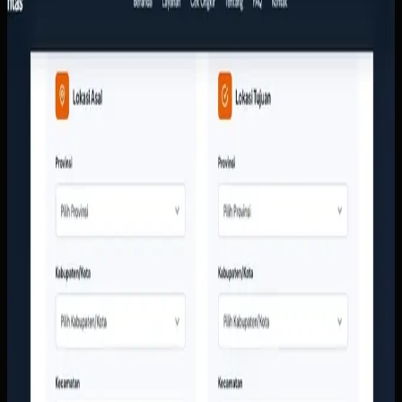
Arthalintas
Sebelumnya
Tim layanan pelanggan terlalu sering menjawab
pertanyaan dasar seperti ongkir, cakupan kota, dan jenis
layanan secara manual. Di sisi lain, perusahaan butuh
tampilan digital yang lebih meyakinkan agar calon
pelanggan berani mengirim barang bernilai tinggi tanpa
ragu.
Yang kami bangun
Kami membangun website responsif dengan kalkulator
ongkir, struktur layanan yang jelas, dan CTA yang langsung
mengarah ke tim sales. Informasi armada, area layanan, dan
bukti kerja perusahaan ditata supaya calon pelanggan bisa
memahami layanan tanpa harus menunggu jawaban manual
dari CS.
Baca studi kasus lengkap