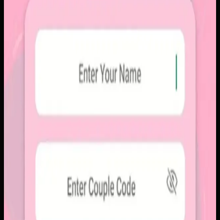
Platform sosial umum sering membuat momen personal
tenggelam di antara konten publik, iklan, dan tekanan
untuk selalu tampil sempurna. Pengguna membutuhkan
alur berbagi yang lebih intim, cepat, dan tidak terasa ramai.
Yang kami bangun
Kami membangun aplikasi mobile dengan alur berbagi yang
ringkas, notifikasi cepat, dan arsip momen yang tersusun
rapi. Sistemnya dirancang untuk percakapan visual yang
lebih personal tanpa membawa beban feed publik.
Baca studi kasus lengkap