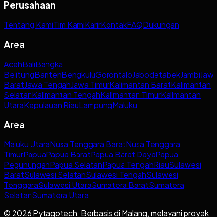
Perusahaan
Tentang Kami
Tim Kami
Karir
Kontak
FAQ
Dukungan
Area
Aceh
Bali
Bangka
Belitung
Banten
Bengkulu
Gorontalo
Jabodetabek
Jambi
Jaw
Barat
Jawa Tengah
Jawa Timur
Kalimantan Barat
Kalimantan
Selatan
Kalimantan Tengah
Kalimantan Timur
Kalimantan
Utara
Kepulauan Riau
Lampung
Maluku
Area
Maluku Utara
Nusa Tenggara Barat
Nusa Tenggara
Timur
Papua
Papua Barat
Papua Barat Daya
Papua
Pegunungan
Papua Selatan
Papua Tengah
Riau
Sulawesi
Barat
Sulawesi Selatan
Sulawesi Tengah
Sulawesi
Tenggara
Sulawesi Utara
Sumatera Barat
Sumatera
Selatan
Sumatera Utara
© 2026 Pytagotech. Berbasis di Malang, melayani proyek