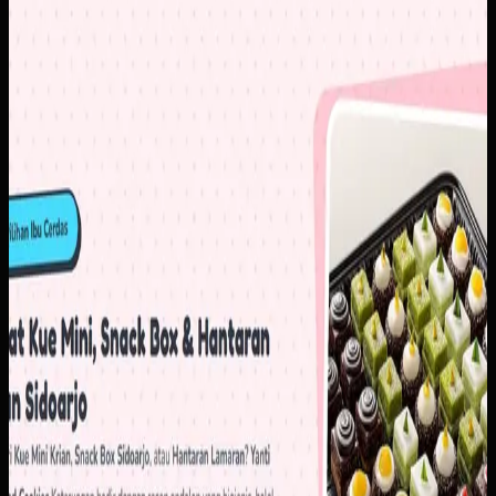
untuk pertanyaan dasar seperti harga, varian, dan detail
produk. Di saat yang sama, brand membutuhkan tampilan
digital yang lebih rapi agar calon pelanggan baru lebih
percaya untuk memesan.
Yang kami bangun
Kami menyusun website dengan katalog yang lebih
terstruktur, informasi produk yang mudah dipindai, dan CTA
order yang langsung mengarah ke alur komunikasi utama.
Hasilnya, pelanggan bisa memahami pilihan produk lebih
cepat sebelum masuk ke percakapan penjualan.
Baca studi kasus lengkap