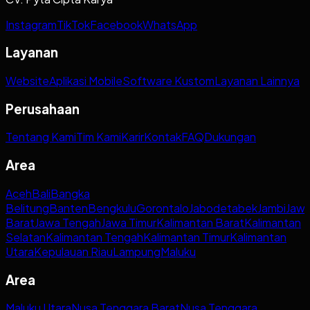
Instagram
TikTok
Facebook
WhatsApp
Layanan
Website
Aplikasi Mobile
Software Kustom
Layanan Lainnya
Perusahaan
Tentang Kami
Tim Kami
Karir
Kontak
FAQ
Dukungan
Area
Aceh
Bali
Bangka
Belitung
Banten
Bengkulu
Gorontalo
Jabodetabek
Jambi
Jaw
Barat
Jawa Tengah
Jawa Timur
Kalimantan Barat
Kalimantan
Selatan
Kalimantan Tengah
Kalimantan Timur
Kalimantan
Utara
Kepulauan Riau
Lampung
Maluku
Area
Maluku Utara
Nusa Tenggara Barat
Nusa Tenggara