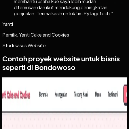
membantu usaha kue saya lebih mudah
ditemukan dan ikut mendukung peningkatan
penjualan. Terima kasih untuk tim Pytagotech.
”
Yanti
Pemilik, Yanti Cake and Cookies
Studi kasus
Website
Contoh proyek
website
untuk bisnis
seperti di Bondowoso
Website
Yanti Cake & Cookies
Yanti Cake & Cookies
Sebelumnya
Penjualan masih banyak bergantung pada chat berulang