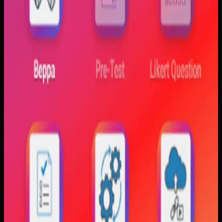
Sebelumnya
Mahasiswa sering kesulitan menghubungkan persamaan
matematis dengan perilaku fisik yang sebenarnya,
sementara alat praktikum tidak selalu cukup atau
konsisten. Materi yang hanya tampil statis juga membuat
konsep perubahan fase dan perilaku sistem sulit
dibayangkan.
Yang kami bangun
Kami membangun aplikasi simulasi dengan input parameter,
visualisasi gerak, dan grafik yang berubah langsung saat
variabel diubah. Dengan begitu, mahasiswa bisa melihat
hubungan antara teori dan simulasi secara lebih konkret.
Baca studi kasus lengkap