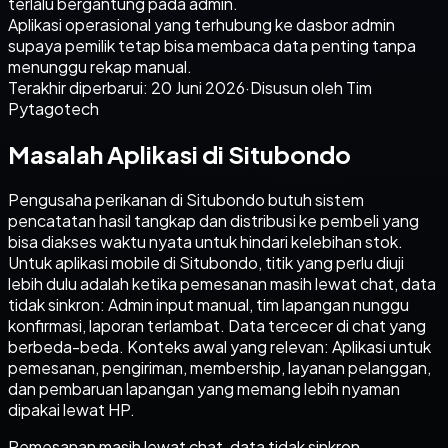
terlalu bergantung pada admin.
Aplikasi operasional yang terhubung ke dasbor admin
supaya pemilik tetap bisa membaca data penting tanpa
menunggu rekap manual.
Terakhir diperbarui:
20 Juni 2026
·
Disusun oleh Tim
Pytagotech
Masalah Aplikasi di Situbondo
Pengusaha perikanan di Situbondo butuh sistem
pencatatan hasil tangkap dan distribusi ke pembeli yang
bisa diakses waktu nyata untuk hindari kelebihan stok.
Untuk aplikasi mobile di Situbondo, titik yang perlu diuji
lebih dulu adalah ketika pemesanan masih lewat chat, data
tidak sinkron: Admin input manual, tim lapangan nunggu
konfirmasi, laporan terlambat. Data tercecer di chat yang
berbeda-beda. Konteks awal yang relevan: Aplikasi untuk
pemesanan, pengiriman, membership, layanan pelanggan,
dan pembaruan lapangan yang memang lebih nyaman
dipakai lewat HP.
Pemesanan masih lewat chat, data tidak sinkron