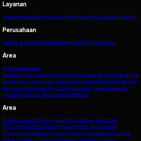
Layanan
Website
Aplikasi Mobile
Software Kustom
Layanan Lainnya
Perusahaan
Tentang Kami
Tim Kami
Karir
Kontak
FAQ
Dukungan
Area
Aceh
Bali
Bangka
Belitung
Banten
Bengkulu
Gorontalo
Jabodetabek
Jambi
Jaw
Barat
Jawa Tengah
Jawa Timur
Kalimantan Barat
Kalimantan
Selatan
Kalimantan Tengah
Kalimantan Timur
Kalimantan
Utara
Kepulauan Riau
Lampung
Maluku
Area
Maluku Utara
Nusa Tenggara Barat
Nusa Tenggara
Timur
Papua
Papua Barat
Papua Barat Daya
Papua
Pegunungan
Papua Selatan
Papua Tengah
Riau
Sulawesi
Barat
Sulawesi Selatan
Sulawesi Tengah
Sulawesi