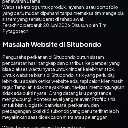
penawaran utama.
Website katalog untuk produk, layanan, atau portofolio
yang perlu mudah dipahami tanpa memaksa tim mengelola
sistem yang terlalu berat di tahap awal.
Terakhir diperbarui:
20 Juni 2026
·
Disusun oleh Tim
Pytagotech
Masalah Website di Situbondo
Pengusaha perikanan di Situbondo butuh sistem
pencatatan hasil tangkap dan distribusi ke pembeli yang
bisa diakses waktu nyata untuk hindari kelebihan stok.
Untuk website bisnis di Situbondo, titik yang perlu diuji
lebih dulu adalah ketika website ada, tapi calon klien masih
ragu: Tampilan tidak meyakinkan, navigasi membingungkan,
tidak ada bukti nyata. Orang datang lalu pergi tanpa
menghubungi. Konteks awal yang relevan: Profil bisnis
untuk bisnis logistik, pariwisata, perikanan, dan
perdagangan lokal di Situbondo yang perlu terlihat lebih
meyakinkan saat dicek calon mitra atau pelanggan.
Website ada, tapi calon klien masih ragu