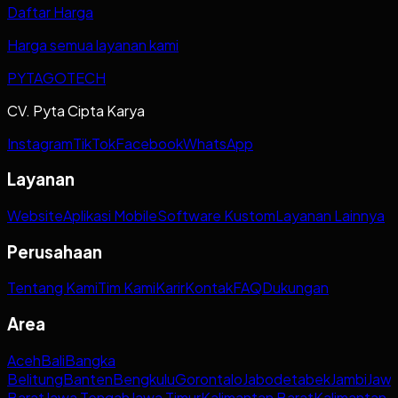
Daftar Harga
Harga semua layanan kami
PYTAGOTECH
CV. Pyta Cipta Karya
Instagram
TikTok
Facebook
WhatsApp
Layanan
Website
Aplikasi Mobile
Software Kustom
Layanan Lainnya
Perusahaan
Tentang Kami
Tim Kami
Karir
Kontak
FAQ
Dukungan
Area
Aceh
Bali
Bangka
Belitung
Banten
Bengkulu
Gorontalo
Jabodetabek
Jambi
Jaw
Barat
Jawa Tengah
Jawa Timur
Kalimantan Barat
Kalimantan