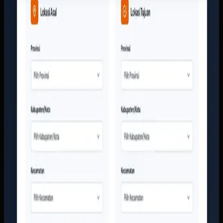
Tim layanan pelanggan terlalu sering menjawab
pertanyaan dasar seperti ongkir, cakupan kota, dan jenis
layanan secara manual. Di sisi lain, perusahaan butuh
tampilan digital yang lebih meyakinkan agar calon
pelanggan berani mengirim barang bernilai tinggi tanpa
ragu.
Yang kami bangun
Kami membangun website responsif dengan kalkulator
ongkir, struktur layanan yang jelas, dan CTA yang langsung
mengarah ke tim sales. Informasi armada, area layanan, dan
bukti kerja perusahaan ditata supaya calon pelanggan bisa
memahami layanan tanpa harus menunggu jawaban manual
dari CS.
Baca studi kasus lengkap