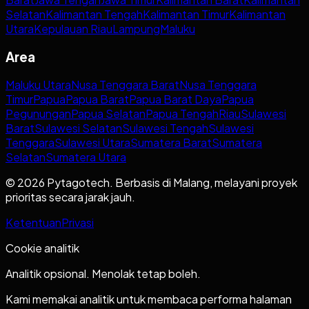
Selatan
Kalimantan Tengah
Kalimantan Timur
Kalimantan
Utara
Kepulauan Riau
Lampung
Maluku
Area
Maluku Utara
Nusa Tenggara Barat
Nusa Tenggara
Timur
Papua
Papua Barat
Papua Barat Daya
Papua
Pegunungan
Papua Selatan
Papua Tengah
Riau
Sulawesi
Barat
Sulawesi Selatan
Sulawesi Tengah
Sulawesi
Tenggara
Sulawesi Utara
Sumatera Barat
Sumatera
Selatan
Sumatera Utara
© 2026 Pytagotech. Berbasis di Malang, melayani proyek
prioritas secara jarak jauh.
Ketentuan
Privasi
Cookie analitik
Analitik opsional. Menolak tetap boleh.
Kami memakai analitik untuk membaca performa halaman