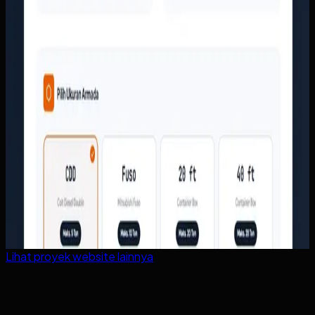
Lihat proyek
website
lainnya