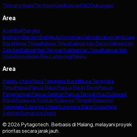
Tentang Kami
Tim Kami
Karir
Kontak
FAQ
Dukungan
Area
Aceh
Bali
Bangka
Belitung
Banten
Bengkulu
Gorontalo
Jabodetabek
Jambi
Jaw
Barat
Jawa Tengah
Jawa Timur
Kalimantan Barat
Kalimantan
Selatan
Kalimantan Tengah
Kalimantan Timur
Kalimantan
Utara
Kepulauan Riau
Lampung
Maluku
Area
Maluku Utara
Nusa Tenggara Barat
Nusa Tenggara
Timur
Papua
Papua Barat
Papua Barat Daya
Papua
Pegunungan
Papua Selatan
Papua Tengah
Riau
Sulawesi
Barat
Sulawesi Selatan
Sulawesi Tengah
Sulawesi
Tenggara
Sulawesi Utara
Sumatera Barat
Sumatera
Selatan
Sumatera Utara
© 2026 Pytagotech. Berbasis di Malang, melayani proyek
prioritas secara jarak jauh.