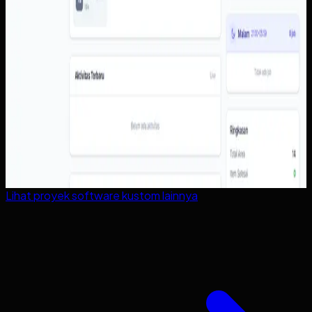
Lihat proyek
software kustom
lainnya