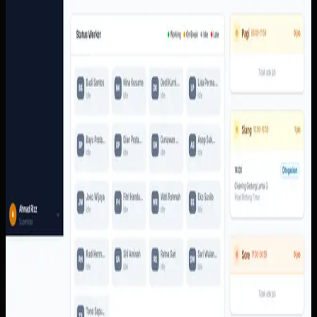
Operasional pekerjaan lapangan perlu menghubungkan
penugasan, pekerja, jadwal, area, check-in, bukti
penyelesaian, dan laporan dalam urutan yang mudah
ditinjau.
Yang kami bangun
Dari screenshot yang tersedia, sistem memiliki dasbor
supervisor, area admin untuk pekerja, klien, template,
recurring job, reports, dan jobs, serta alur pekerja dari
membuka job sampai selesai.
Baca studi kasus lengkap