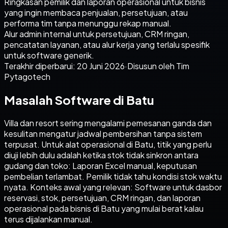
Ringkasan pemilik dan laporan operasional untuk bisnis
yang ingin membaca penjualan, persetujuan, atau
performa tim tanpa menunggu rekap manual.
Alur admin internal untuk persetujuan, CRM ringan,
pencatatan layanan, atau alur kerja yang terlalu spesifik
untuk software generik.
Terakhir diperbarui:
20 Juni 2026
·
Disusun oleh Tim
Pytagotech
Masalah Software di Batu
Villa dan resort sering mengalami pemesanan ganda dan
kesulitan mengatur jadwal pembersihan tanpa sistem
terpusat. Untuk alat operasional di Batu, titik yang perlu
diuji lebih dulu adalah ketika stok tidak sinkron antara
gudang dan toko: Laporan Excel manual, keputusan
pembelian terlambat. Pemilik tidak tahu kondisi stok waktu
nyata. Konteks awal yang relevan: Software untuk dasbor
reservasi, stok, persetujuan, CRM ringan, dan laporan
operasional pada bisnis di Batu yang mulai berat kalau
terus dijalankan manual.