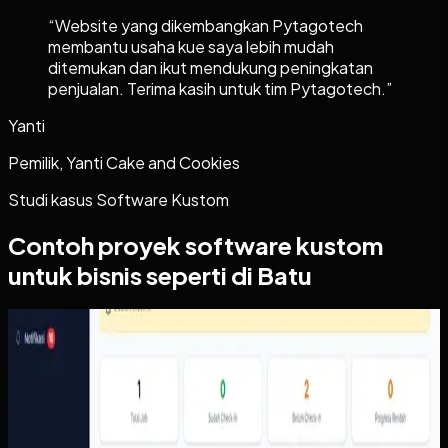
“
Website yang dikembangkan Pytagotech
membantu usaha kue saya lebih mudah
ditemukan dan ikut mendukung peningkatan
penjualan. Terima kasih untuk tim Pytagotech.
”
Yanti
Pemilik, Yanti Cake and Cookies
Studi kasus
Software Kustom
Contoh proyek
software kustom
untuk bisnis seperti di Batu
Software Kustom
Proof of Work
Proof of Work
Sebelumnya