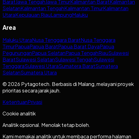
Barat
Jawa Tengah
Jawa Timur
Kalimantan Barat
Kalimantan
Selatan
Kalimantan Tengah
Kalimantan Timur
Kalimantan
Utara
Kepulauan Riau
Lampung
Maluku
Area
Maluku Utara
Nusa Tenggara Barat
Nusa Tenggara
Timur
Papua
Papua Barat
Papua Barat Daya
Papua
Pegunungan
Papua Selatan
Papua Tengah
Riau
Sulawesi
Barat
Sulawesi Selatan
Sulawesi Tengah
Sulawesi
Tenggara
Sulawesi Utara
Sumatera Barat
Sumatera
Selatan
Sumatera Utara
© 2026 Pytagotech. Berbasis di Malang, melayani proyek
prioritas secara jarak jauh.
Ketentuan
Privasi
Cookie analitik
Analitik opsional. Menolak tetap boleh.
Kami memakai analitik untuk membaca performa halaman