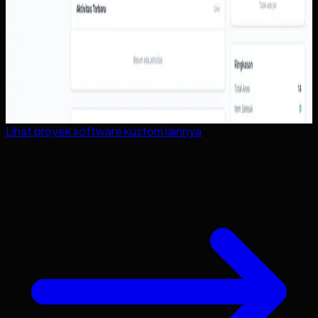
Lihat proyek
software kustom
lainnya