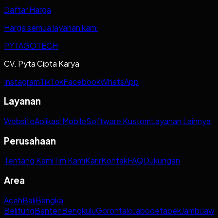
Daftar Harga
Harga semua layanan kami
PYTAGOTECH
CV. Pyta Cipta Karya
Instagram
TikTok
Facebook
WhatsApp
Layanan
Website
Aplikasi Mobile
Software Kustom
Layanan Lainnya
Perusahaan
Tentang Kami
Tim Kami
Karir
Kontak
FAQ
Dukungan
Area
Aceh
Bali
Bangka
Belitung
Banten
Bengkulu
Gorontalo
Jabodetabek
Jambi
Jaw