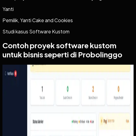
Yanti
Pemilik, Yanti Cake and Cookies
Studi kasus
Software Kustom
Contoh proyek
software kustom
untuk bisnis seperti di Probolinggo
Software Kustom
Proof of Work
Proof of Work
Sebelumnya
Operasional pekerjaan lapangan perlu menghubungkan
penugasan, pekerja, jadwal, area, check-in, bukti
penyelesaian, dan laporan dalam urutan yang mudah