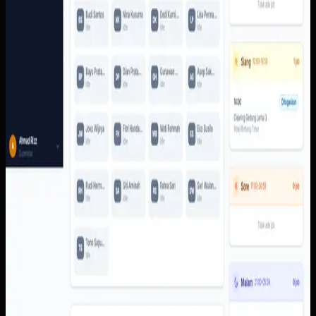
ditinjau.
Yang kami bangun
Dari screenshot yang tersedia, sistem memiliki dasbor
supervisor, area admin untuk pekerja, klien, template,
recurring job, reports, dan jobs, serta alur pekerja dari
membuka job sampai selesai.
Baca studi kasus lengkap