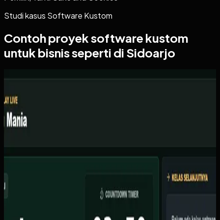
Studi kasus
Software Kustom
Contoh proyek
software kustom
untuk bisnis seperti di Sidoarjo
Software Kustom
Kicau Mania
Kicau Mania
Sebelumnya
Organisator lomba burung berkicau kesulitan mengelola
skoring manual dengan kertas, sering terjadi kesalahan
input skor, dan tidak ada display live untuk peserta
menonton.
Yang kami bangun