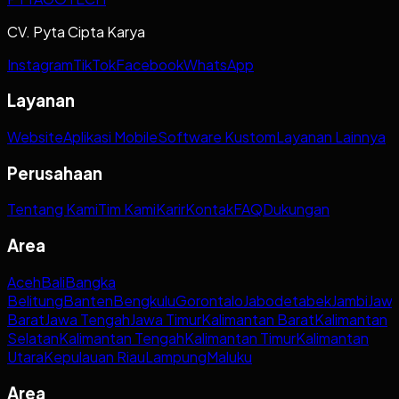
CV. Pyta Cipta Karya
Instagram
TikTok
Facebook
WhatsApp
Layanan
Website
Aplikasi Mobile
Software Kustom
Layanan Lainnya
Perusahaan
Tentang Kami
Tim Kami
Karir
Kontak
FAQ
Dukungan
Area
Aceh
Bali
Bangka
Belitung
Banten
Bengkulu
Gorontalo
Jabodetabek
Jambi
Jaw
Barat
Jawa Tengah
Jawa Timur
Kalimantan Barat
Kalimantan
Selatan
Kalimantan Tengah
Kalimantan Timur
Kalimantan
Utara
Kepulauan Riau
Lampung
Maluku
Area