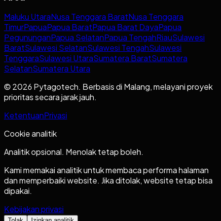
Maluku Utara
Nusa Tenggara Barat
Nusa Tenggara
Timur
Papua
Papua Barat
Papua Barat Daya
Papua
Pegunungan
Papua Selatan
Papua Tengah
Riau
Sulawesi
Barat
Sulawesi Selatan
Sulawesi Tengah
Sulawesi
Tenggara
Sulawesi Utara
Sumatera Barat
Sumatera
Selatan
Sumatera Utara
© 2026 Pytagotech. Berbasis di Malang, melayani proyek
prioritas secara jarak jauh.
Ketentuan
Privasi
Cookie analitik
Analitik opsional. Menolak tetap boleh.
Kami memakai analitik untuk membaca performa halaman
dan memperbaiki website. Jika ditolak, website tetap bisa
dipakai.
Kebijakan privasi
Tolak
Izinkan analitik