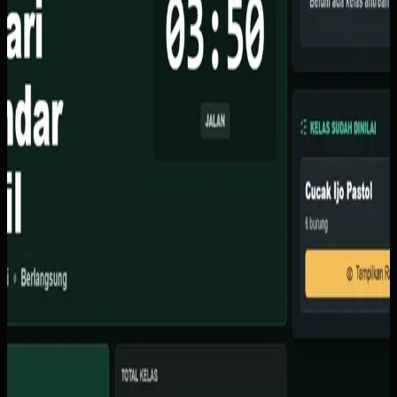
Kami membuat sistem berbasis web dengan fitur skoring
waktu nyata via Supabase, TV display dengan animasi
ranking live, dasbor admin untuk atur kelas dan juri, serta
countdown timer otomatis.
Baca studi kasus lengkap