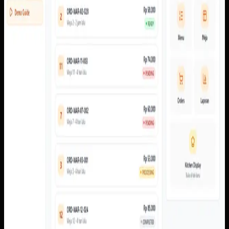
Yang kami bangun
Dari screenshot yang tersedia, sistem memiliki alur scan
meja, menu pelanggan, cart, pembayaran, pembayaran,
status pesanan, dasbor admin, pengaturan meja dan QR,
laporan, floor monitor, serta kitchen display.
Baca studi kasus lengkap