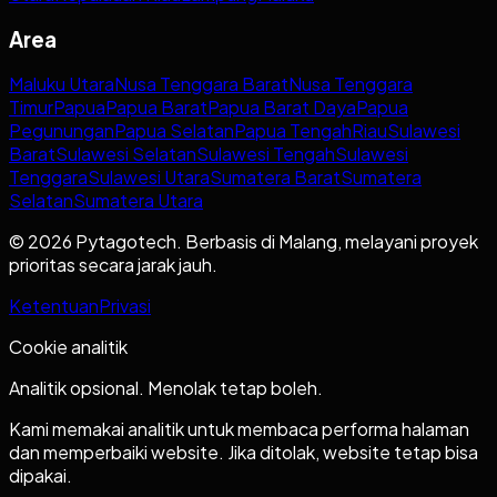
Area
Maluku Utara
Nusa Tenggara Barat
Nusa Tenggara
Timur
Papua
Papua Barat
Papua Barat Daya
Papua
Pegunungan
Papua Selatan
Papua Tengah
Riau
Sulawesi
Barat
Sulawesi Selatan
Sulawesi Tengah
Sulawesi
Tenggara
Sulawesi Utara
Sumatera Barat
Sumatera
Selatan
Sumatera Utara
© 2026 Pytagotech. Berbasis di Malang, melayani proyek
prioritas secara jarak jauh.
Ketentuan
Privasi
Cookie analitik
Analitik opsional. Menolak tetap boleh.
Kami memakai analitik untuk membaca performa halaman
dan memperbaiki website. Jika ditolak, website tetap bisa
dipakai.