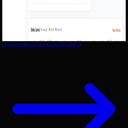
Lihat proyek
software kustom
lainnya