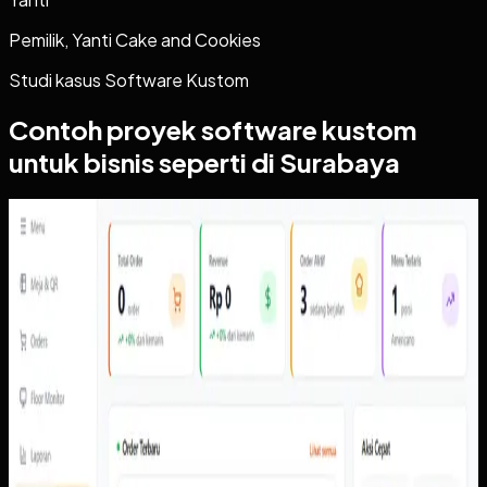
Pemilik, Yanti Cake and Cookies
Studi kasus
Software Kustom
Contoh proyek
software kustom
untuk bisnis seperti di Surabaya
Software Kustom
QR Ordering
QR Ordering
Sebelumnya
Order perlu membawa konteks meja, item, pembayaran,
dan status secara konsisten dari perangkat pelanggan ke
admin dan kitchen tanpa bergantung pada konfirmasi
manual.