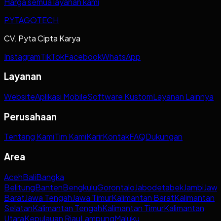
Harga semua layanan kami
PYTAGOTECH
CV. Pyta Cipta Karya
Instagram
TikTok
Facebook
WhatsApp
Layanan
Website
Aplikasi Mobile
Software Kustom
Layanan Lainnya
Perusahaan
Tentang Kami
Tim Kami
Karir
Kontak
FAQ
Dukungan
Area
Aceh
Bali
Bangka
Belitung
Banten
Bengkulu
Gorontalo
Jabodetabek
Jambi
Jaw
Barat
Jawa Tengah
Jawa Timur
Kalimantan Barat
Kalimantan
Selatan
Kalimantan Tengah
Kalimantan Timur
Kalimantan
Utara
Kepulauan Riau
Lampung
Maluku