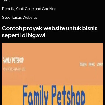
Pemilik, Yanti Cake and Cookies
Studi kasus
Website
Contoh proyek
website
untuk bisnis
seperti di Ngawi
Website
Family Petshop
Family Petshop
Sebelumnya
Pendapatan dari penjualan produk dan layanan tercatat
terpisah, sementara reservasi dan jadwal klinik masih rawan
bentrok. Tanpa sistem yang menyatukan pemesanan,
pembayaran, dan antrian, operasional menjadi berat di sisi
admin maupun pelanggan.