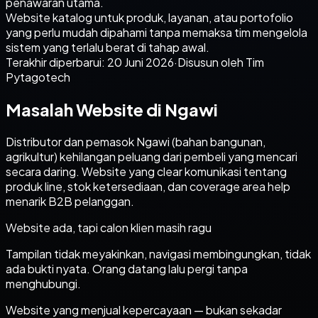
penawaran utama.
Website katalog untuk produk, layanan, atau portofolio
yang perlu mudah dipahami tanpa memaksa tim mengelola
sistem yang terlalu berat di tahap awal.
Terakhir diperbarui:
20 Juni 2026
·
Disusun oleh Tim
Pytagotech
Masalah Website di Ngawi
Distributor dan pemasok Ngawi (bahan bangunan,
agrikultur) kehilangan peluang dari pembeli yang mencari
secara daring. Website yang clear komunikasi tentang
produk line, stok ketersediaan, dan coverage area help
menarik B2B pelanggan.
Website ada, tapi calon klien masih ragu
Tampilan tidak meyakinkan, navigasi membingungkan, tidak
ada bukti nyata. Orang datang lalu pergi tanpa
menghubungi.
Website yang menjual kepercayaan — bukan sekadar