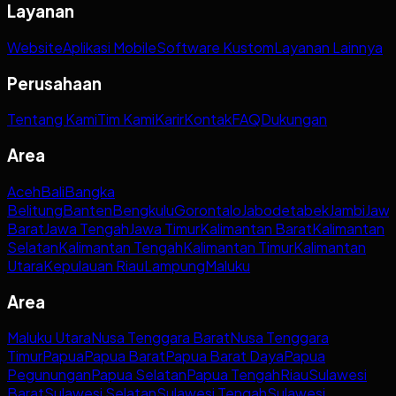
Layanan
Website
Aplikasi Mobile
Software Kustom
Layanan Lainnya
Perusahaan
Tentang Kami
Tim Kami
Karir
Kontak
FAQ
Dukungan
Area
Aceh
Bali
Bangka
Belitung
Banten
Bengkulu
Gorontalo
Jabodetabek
Jambi
Jaw
Barat
Jawa Tengah
Jawa Timur
Kalimantan Barat
Kalimantan
Selatan
Kalimantan Tengah
Kalimantan Timur
Kalimantan
Utara
Kepulauan Riau
Lampung
Maluku
Area
Maluku Utara
Nusa Tenggara Barat
Nusa Tenggara
Timur
Papua
Papua Barat
Papua Barat Daya
Papua
Pegunungan
Papua Selatan
Papua Tengah
Riau
Sulawesi
Barat
Sulawesi Selatan
Sulawesi Tengah
Sulawesi