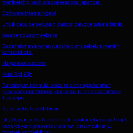
membership, kasir, atau operasional lapangan.
Software Internal Ngawi
Untuk data, persetujuan, dasbor, dan operasional bisnis.
Jasa pembuatan website
Baca halaman layanan website bisnis sebelum memilih
konteks kota.
Harga awal website
Mulai Rp1,95jt
Bandingkan titik mulai website bisnis agar halaman
penawaran, profil bisnis, dan website operasional tidak
tercampur.
Solusi website profil bisnis
Lihat kapan website bisnis perlu dipakai sebagai alat bantu
kepercayaan, presentasi layanan, dan tindak lanjut
prospek yang lebih rapi.