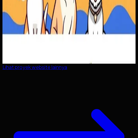
Lihat proyek
website
lainnya