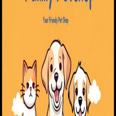
Yang kami bangun
Kami membangun alur pemesanan yang menyatukan
produk dan reservasi layanan, lengkap dengan jadwal,
nomor antrian, dan konfirmasi pembayaran. Tim bisa
mengatur layanan dan ketersediaan dokter dengan lebih
rapi, sementara pelanggan mendapatkan proses
pemesanan yang lebih jelas.
Baca studi kasus lengkap