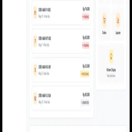
status pesanan, dasbor admin, pengaturan meja dan QR,
laporan, floor monitor, serta kitchen display.
Baca studi kasus