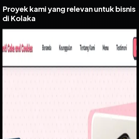
Proyek kami yang relevan untuk bisnis
di Kolaka
Website
Yanti Cake & Cookies
Yanti Cake & Cookies
Sebelumnya
Penjualan masih banyak bergantung pada chat berulang
untuk pertanyaan dasar seperti harga, varian, dan detail
produk. Di saat yang sama, brand membutuhkan tampilan
digital yang lebih rapi agar calon pelanggan baru lebih
percaya untuk memesan.
Yang kami bangun
Kami menyusun website dengan katalog yang lebih
terstruktur, informasi produk yang mudah dipindai, dan CTA