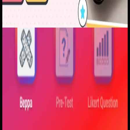
Aplikasi Mobile
Trajectfika
Trajectfika
Sebelumnya
Mahasiswa sering kesulitan menghubungkan persamaan
matematis dengan perilaku fisik yang sebenarnya,
sementara alat praktikum tidak selalu cukup atau
konsisten. Materi yang hanya tampil statis juga membuat
konsep perubahan fase dan perilaku sistem sulit
dibayangkan.
Yang kami bangun
Kami membangun aplikasi simulasi dengan input parameter,