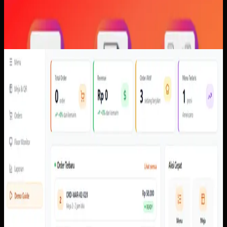
Software Kustom
QR Ordering
QR Ordering
Sebelumnya
Order perlu membawa konteks meja, item, pembayaran,
dan status secara konsisten dari perangkat pelanggan ke
admin dan kitchen tanpa bergantung pada konfirmasi
manual.
Yang kami bangun
Dari screenshot yang tersedia, sistem memiliki alur scan
meja, menu pelanggan, cart, pembayaran, pembayaran,