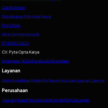
Cek Estimasi
Bandingkan titik mulai biaya
Portofolio
Lihat konteks proyek
PYTAGOTECH
CV. Pyta Cipta Karya
Instagram
TikTok
Facebook
WhatsApp
Layanan
Website
Aplikasi Mobile
Software Kustom
Layanan Lainnya
Perusahaan
Tentang Kami
Tim Kami
Karir
Kontak
FAQ
Dukungan