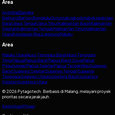
Area
Aceh
Bali
Bangka
Belitung
Banten
Bengkulu
Gorontalo
Jabodetabek
Jambi
Jaw
Barat
Jawa Tengah
Jawa Timur
Kalimantan Barat
Kalimantan
Selatan
Kalimantan Tengah
Kalimantan Timur
Kalimantan
Utara
Kepulauan Riau
Lampung
Maluku
Area
Maluku Utara
Nusa Tenggara Barat
Nusa Tenggara
Timur
Papua
Papua Barat
Papua Barat Daya
Papua
Pegunungan
Papua Selatan
Papua Tengah
Riau
Sulawesi
Barat
Sulawesi Selatan
Sulawesi Tengah
Sulawesi
Tenggara
Sulawesi Utara
Sumatera Barat
Sumatera
Selatan
Sumatera Utara
© 2026 Pytagotech. Berbasis di Malang, melayani proyek
prioritas secara jarak jauh.
Ketentuan
Privasi