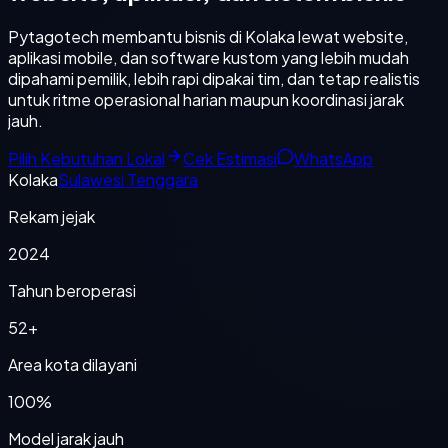
Pytagotech membantu bisnis di Kolaka lewat website,
aplikasi mobile, dan software kustom yang lebih mudah
dipahami pemilik, lebih rapi dipakai tim, dan tetap realistis
untuk ritme operasional harian maupun koordinasi jarak
jauh.
Pilih Kebutuhan Lokal
Cek Estimasi
WhatsApp
Kolaka
Sulawesi Tenggara
Rekam jejak
2024
Tahun beroperasi
52+
Area kota dilayani
100%
Model jarak jauh