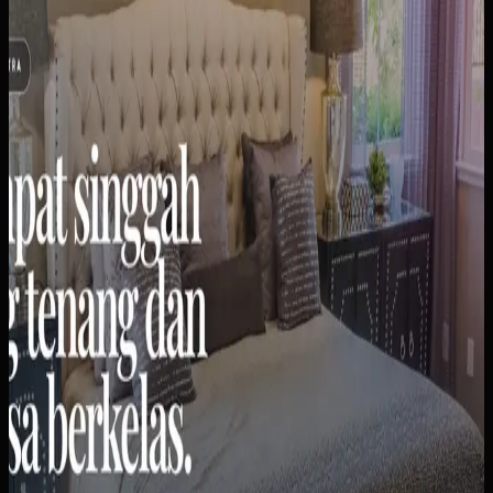
tanya kamar. Informasi kamar, harga, dan fasilitas tersebar
di berbagai platform chat.
Yang kami bangun
Kami membuat website profil bisnis yang menampilkan
semua tipe kamar (Standar, Superior, Double), harga per
malam, kapasitas tamu, dan fasilitas lengkap. Dilengkapi
galeri foto untuk setiap tipe kamar dan tombol WhatsApp
untuk pemesanan cepat.
Baca studi kasus lengkap