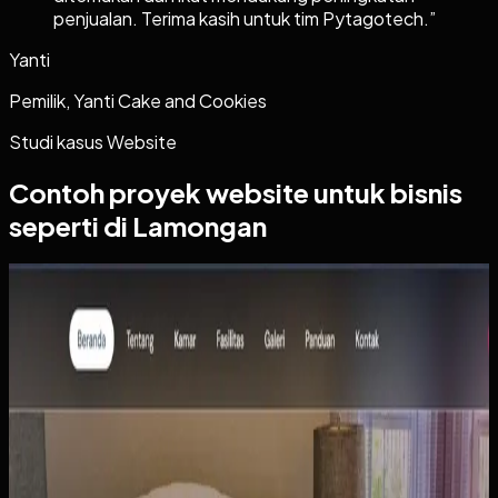
penjualan. Terima kasih untuk tim Pytagotech.
”
Yanti
Pemilik, Yanti Cake and Cookies
Studi kasus
Website
Contoh proyek
website
untuk bisnis
seperti di Lamongan
Website
Wisma Asri Putra
Wisma Asri Putra
Sebelumnya
Klien memiliki penginapan losmen yang dikelola secara
manual. Tamu harus datang langsung atau telepon untuk