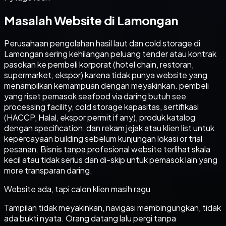
Masalah Website di Lamongan
Perusahaan pengolahan hasil laut dan cold storage di
Lamongan sering kehilangan peluang tender atau kontrak
pasokan ke pembeli korporat (hotel chain, restoran,
supermarket, ekspor) karena tidak punya website yang
menampilkan kemampuan dengan meyakinkan. pembeli
yang riset pemasok seafood via daring butuh see
processing facility, cold storage kapasitas, sertifikasi
(HACCP, Halal, ekspor permit if any), produk katalog
dengan specification, dan rekam jejak atau klien list untuk
kepercayaan building sebelum kunjungan lokasi or trial
pesanan. Bisnis tanpa profesional website terlihat skala
kecil atau tidak serius dan di-skip untuk pemasok lain yang
more transparan daring.
Website ada, tapi calon klien masih ragu
Tampilan tidak meyakinkan, navigasi membingungkan, tidak
ada bukti nyata. Orang datang lalu pergi tanpa