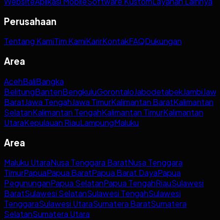
Website
Aplikasi Mobile
Software Kustom
Layanan Lainnya
Perusahaan
Tentang Kami
Tim Kami
Karir
Kontak
FAQ
Dukungan
Area
Aceh
Bali
Bangka
Belitung
Banten
Bengkulu
Gorontalo
Jabodetabek
Jambi
Jaw
Barat
Jawa Tengah
Jawa Timur
Kalimantan Barat
Kalimantan
Selatan
Kalimantan Tengah
Kalimantan Timur
Kalimantan
Utara
Kepulauan Riau
Lampung
Maluku
Area
Maluku Utara
Nusa Tenggara Barat
Nusa Tenggara
Timur
Papua
Papua Barat
Papua Barat Daya
Papua
Pegunungan
Papua Selatan
Papua Tengah
Riau
Sulawesi
Barat
Sulawesi Selatan
Sulawesi Tengah
Sulawesi
Tenggara
Sulawesi Utara
Sumatera Barat
Sumatera
Selatan
Sumatera Utara