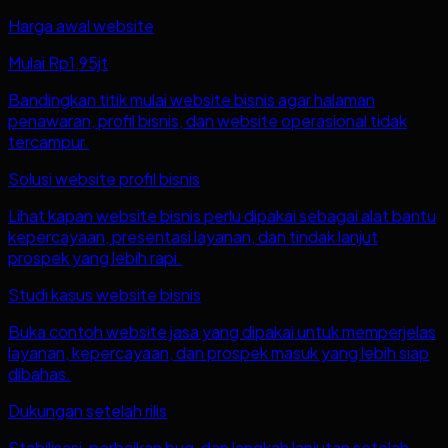
Harga awal website
Mulai Rp1,95jt
Bandingkan titik mulai website bisnis agar halaman
penawaran, profil bisnis, dan website operasional tidak
tercampur.
Solusi website profil bisnis
Lihat kapan website bisnis perlu dipakai sebagai alat bantu
kepercayaan, presentasi layanan, dan tindak lanjut
prospek yang lebih rapi.
Studi kasus website bisnis
Buka contoh website jasa yang dipakai untuk memperjelas
layanan, kepercayaan, dan prospek masuk yang lebih siap
dibahas.
Dukungan setelah rilis
Stabilisasi, perbaikan bug, dan langkah lanjutan setelah