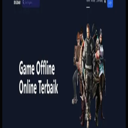
Digidaw Gameshop
Digidaw Gameshop
Sebelumnya
Pembelian game masih bergantung pada proses manual
yang lambat, sementara pengguna butuh metode
pembayaran lokal dan konfirmasi yang cepat. Tanpa sistem
yang rapi, proses transaksi terasa merepotkan dan
kepercayaan pelanggan lebih sulit dibangun.
Yang kami bangun
Kami menata katalog, keranjang, pembayaran, dan riwayat
pembelian pengguna dalam satu alur yang ringkas.
Pembayaran dan status pesanan dihubungkan ke proses
penyerahan akses supaya pelanggan tidak perlu
menunggu admin untuk setiap transaksi.
Baca studi kasus lengkap