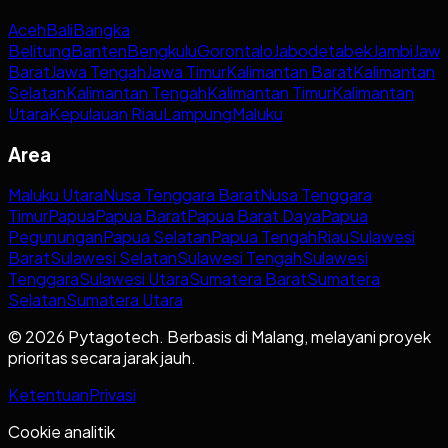
Aceh
Bali
Bangka
Belitung
Banten
Bengkulu
Gorontalo
Jabodetabek
Jambi
Jaw
Barat
Jawa Tengah
Jawa Timur
Kalimantan Barat
Kalimantan
Selatan
Kalimantan Tengah
Kalimantan Timur
Kalimantan
Utara
Kepulauan Riau
Lampung
Maluku
Area
Maluku Utara
Nusa Tenggara Barat
Nusa Tenggara
Timur
Papua
Papua Barat
Papua Barat Daya
Papua
Pegunungan
Papua Selatan
Papua Tengah
Riau
Sulawesi
Barat
Sulawesi Selatan
Sulawesi Tengah
Sulawesi
Tenggara
Sulawesi Utara
Sumatera Barat
Sumatera
Selatan
Sumatera Utara
© 2026 Pytagotech. Berbasis di Malang, melayani proyek
prioritas secara jarak jauh.
Ketentuan
Privasi
Cookie analitik