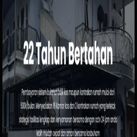
Sebelumnya
Status kamar, pembayaran, dan data penghuni masih
dipantau manual sehingga rawan tertinggal atau salah
catat. Calon penghuni juga harus bertanya satu per satu
hanya untuk mengetahui ketersediaan, harga, atau
fasilitas kamar.
Yang kami bangun
Kami menyusun website dengan informasi kamar yang
jelas, alur pemesanan yang sederhana, dan dasbor
pengelolaan penghuni serta pembayaran. Pemilik bisa
melihat status sewa dengan lebih cepat, sementara calon
penghuni tidak perlu menunggu chat manual untuk
informasi dasar.
Baca studi kasus lengkap