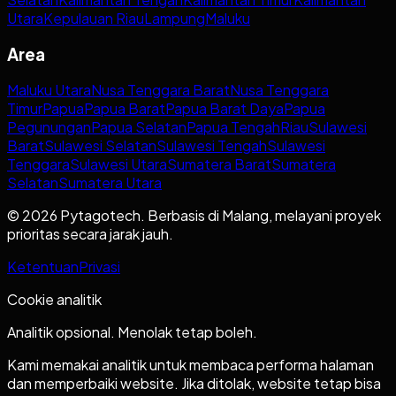
Utara
Kepulauan Riau
Lampung
Maluku
Area
Maluku Utara
Nusa Tenggara Barat
Nusa Tenggara
Timur
Papua
Papua Barat
Papua Barat Daya
Papua
Pegunungan
Papua Selatan
Papua Tengah
Riau
Sulawesi
Barat
Sulawesi Selatan
Sulawesi Tengah
Sulawesi
Tenggara
Sulawesi Utara
Sumatera Barat
Sumatera
Selatan
Sumatera Utara
© 2026 Pytagotech. Berbasis di Malang, melayani proyek
prioritas secara jarak jauh.
Ketentuan
Privasi
Cookie analitik
Analitik opsional. Menolak tetap boleh.
Kami memakai analitik untuk membaca performa halaman
dan memperbaiki website. Jika ditolak, website tetap bisa