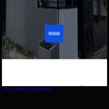
Lihat proyek
website
lainnya