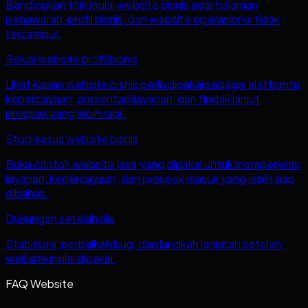
Bandingkan titik mulai website bisnis agar halaman
penawaran, profil bisnis, dan website operasional tidak
tercampur.
Solusi website profil bisnis
Lihat kapan website bisnis perlu dipakai sebagai alat bantu
kepercayaan, presentasi layanan, dan tindak lanjut
prospek yang lebih rapi.
Studi kasus website bisnis
Buka contoh website jasa yang dipakai untuk memperjelas
layanan, kepercayaan, dan prospek masuk yang lebih siap
dibahas.
Dukungan setelah rilis
Stabilisasi, perbaikan bug, dan langkah lanjutan setelah
website mulai dipakai.
FAQ Website