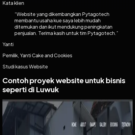
Kata klien
“
Website yang dikembangkan Pytagotech
membantu usaha kue saya lebih mudah
ditemukan dan ikut mendukung peningkatan
penjualan. Terima kasih untuk tim Pytagotech.
”
Yanti
Pemilik, Yanti Cake and Cookies
Studi kasus
Website
Contoh proyek
website
untuk bisnis
seperti di Luwuk
Website
Kos Bu Ham
Kos Bu Ham