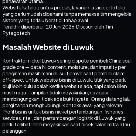
penawaran utama.
Website katalog untuk produk, layanan, atau portofolio
yang perlu mudah dipahami tanpa memaksa tim mengelola
sistem yang terlalu berat di tahap awal.
Terakhir diperbarui:
20 Juni 2026
·
Disusun oleh Tim
Pytagotech
Masalah Website di Luwuk
Kontraktor nickel Luwuk sering dispute pembeli China soal
grade ore — data Ni content, moisture, dan impurity per
pengiriman masih manual, sulit prove saat pembeli claim
off-spec. Untuk website bisnis di Luwuk, titik yang perlu
diuji lebih dulu adalah ketika website ada, tapi calon klien
masih ragu: Tampilan tidak meyakinkan, navigasi
membingungkan, tidak ada bukti nyata. Orang datang lalu
pergi tanpa menghubungi. Konteks awal yang relevan:
Profil bisnis untuk bisnis nickel pertambangan, fisheries,
services, ritel, dan pertambangan logistik di Luwuk yang
perlu terlihat lebih meyakinkan saat dicek calon mitra atau
pelanggan.