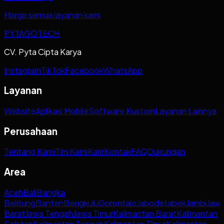
Harga semua layanan kami
PYTAGOTECH
CV. Pyta Cipta Karya
Instagram
TikTok
Facebook
WhatsApp
Layanan
Website
Aplikasi Mobile
Software Kustom
Layanan Lainnya
Perusahaan
Tentang Kami
Tim Kami
Karir
Kontak
FAQ
Dukungan
Area
Aceh
Bali
Bangka
Belitung
Banten
Bengkulu
Gorontalo
Jabodetabek
Jambi
Jaw
Barat
Jawa Tengah
Jawa Timur
Kalimantan Barat
Kalimantan
Selatan
Kalimantan Tengah
Kalimantan Timur
Kalimantan