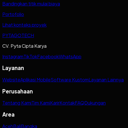
Bandingkan titik mulai biaya
Portofolio
Lihat konteks proyek
PYTAGOTECH
CV. Pyta Cipta Karya
Instagram
TikTok
Facebook
WhatsApp
Layanan
Website
Aplikasi Mobile
Software Kustom
Layanan Lainnya
Perusahaan
Tentang Kami
Tim Kami
Karir
Kontak
FAQ
Dukungan
Area
Aceh
Bali
Bangka