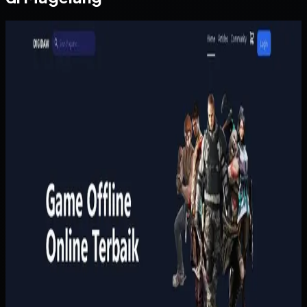
Website
Digidaw Gameshop
Digidaw Gameshop
Sebelumnya
Pembelian game masih bergantung pada proses manual
yang lambat, sementara pengguna butuh metode
pembayaran lokal dan konfirmasi yang cepat. Tanpa sistem
yang rapi, proses transaksi terasa merepotkan dan
kepercayaan pelanggan lebih sulit dibangun.
Yang kami bangun
Kami menata katalog, keranjang, pembayaran, dan riwayat
pembelian pengguna dalam satu alur yang ringkas.
Pembayaran dan status pesanan dihubungkan ke proses
penyerahan akses supaya pelanggan tidak perlu
menunggu admin untuk setiap transaksi.