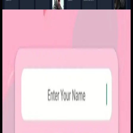
Aplikasi Mobile
Papin
Papin
Sebelumnya
Platform sosial umum sering membuat momen personal
tenggelam di antara konten publik, iklan, dan tekanan
untuk selalu tampil sempurna. Pengguna membutuhkan
alur berbagi yang lebih intim, cepat, dan tidak terasa ramai.
Yang kami bangun
Kami membangun aplikasi mobile dengan alur berbagi yang
ringkas, notifikasi cepat, dan arsip momen yang tersusun
rapi. Sistemnya dirancang untuk percakapan visual yang
lebih personal tanpa membawa beban feed publik.
Baca studi kasus