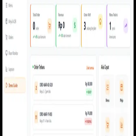
Software Kustom
QR Ordering
QR Ordering
Sebelumnya
Order perlu membawa konteks meja, item, pembayaran,
dan status secara konsisten dari perangkat pelanggan ke
admin dan kitchen tanpa bergantung pada konfirmasi
manual.
Yang kami bangun
Dari screenshot yang tersedia, sistem memiliki alur scan
meja, menu pelanggan, cart, pembayaran, pembayaran,
status pesanan, dasbor admin, pengaturan meja dan QR,
laporan, floor monitor, serta kitchen display.
Baca studi kasus