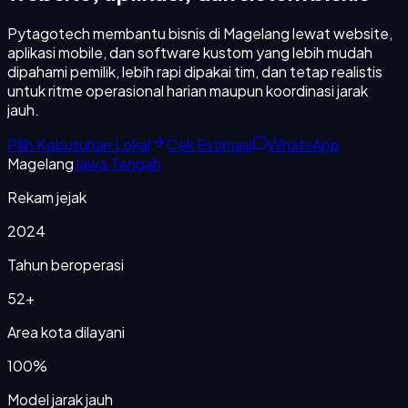
Pytagotech membantu bisnis di Magelang lewat website,
aplikasi mobile, dan software kustom yang lebih mudah
dipahami pemilik, lebih rapi dipakai tim, dan tetap realistis
untuk ritme operasional harian maupun koordinasi jarak
jauh.
Pilih Kebutuhan Lokal
Cek Estimasi
WhatsApp
Magelang
Jawa Tengah
Rekam jejak
2024
Tahun beroperasi
52+
Area kota dilayani
100%
Model jarak jauh