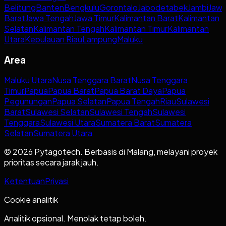
Belitung
Banten
Bengkulu
Gorontalo
Jabodetabek
Jambi
Jaw
Barat
Jawa Tengah
Jawa Timur
Kalimantan Barat
Kalimantan
Selatan
Kalimantan Tengah
Kalimantan Timur
Kalimantan
Utara
Kepulauan Riau
Lampung
Maluku
Area
Maluku Utara
Nusa Tenggara Barat
Nusa Tenggara
Timur
Papua
Papua Barat
Papua Barat Daya
Papua
Pegunungan
Papua Selatan
Papua Tengah
Riau
Sulawesi
Barat
Sulawesi Selatan
Sulawesi Tengah
Sulawesi
Tenggara
Sulawesi Utara
Sumatera Barat
Sumatera
Selatan
Sumatera Utara
© 2026 Pytagotech. Berbasis di Malang, melayani proyek
prioritas secara jarak jauh.
Ketentuan
Privasi
Cookie analitik
Analitik opsional. Menolak tetap boleh.