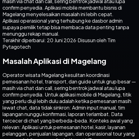
masih via chat dan call, sering bentrok jadwal atau lupa
confirm penyedia. Aplikasi mobile membantu bisnis di
Magelang menyelesaikan masalah ini lebih cepat.
Aplikasi operasional yang terhubung ke dasbor admin
supaya pemilik tetap bisa membaca data penting tanpa
menunggu rekap manual.
Terakhir diperbarui:
20 Juni 2026
·
Disusun oleh Tim
Pytagotech
Masalah Aplikasi di Magelang
Operator wisata Magelang kesulitan koordinasi
pemesanan hotel, transport, dan guide untuk grup besar —
masih via chat dan call, sering bentrok jadwal atau lupa
confirm penyedia. Untuk aplikasi mobile di Magelang, titik
yang perlu diuji lebih dulu adalah ketika pemesanan masih
lewat chat, data tidak sinkron: Admin input manual, tim
lapangan nunggu konfirmasi, laporan terlambat. Data
tercecer di chat yang berbeda-beda. Konteks awal yang
relevan: Aplikasi untuk pemesanan hotel, kasir, layanan
pelanggan, penjualan lapangan, dan operasional tour yang