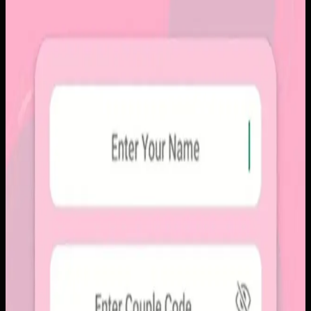
Papin
Sebelumnya
Platform sosial umum sering membuat momen personal
tenggelam di antara konten publik, iklan, dan tekanan
untuk selalu tampil sempurna. Pengguna membutuhkan
alur berbagi yang lebih intim, cepat, dan tidak terasa ramai.
Yang kami bangun
Kami membangun aplikasi mobile dengan alur berbagi yang
ringkas, notifikasi cepat, dan arsip momen yang tersusun
rapi. Sistemnya dirancang untuk percakapan visual yang
lebih personal tanpa membawa beban feed publik.
Baca studi kasus lengkap