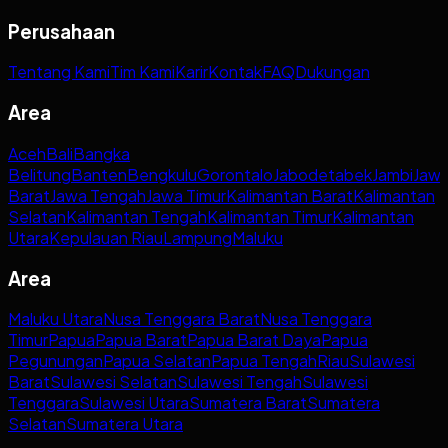
Perusahaan
Tentang Kami
Tim Kami
Karir
Kontak
FAQ
Dukungan
Area
Aceh
Bali
Bangka
Belitung
Banten
Bengkulu
Gorontalo
Jabodetabek
Jambi
Jaw
Barat
Jawa Tengah
Jawa Timur
Kalimantan Barat
Kalimantan
Selatan
Kalimantan Tengah
Kalimantan Timur
Kalimantan
Utara
Kepulauan Riau
Lampung
Maluku
Area
Maluku Utara
Nusa Tenggara Barat
Nusa Tenggara
Timur
Papua
Papua Barat
Papua Barat Daya
Papua
Pegunungan
Papua Selatan
Papua Tengah
Riau
Sulawesi
Barat
Sulawesi Selatan
Sulawesi Tengah
Sulawesi
Tenggara
Sulawesi Utara
Sumatera Barat
Sumatera
Selatan
Sumatera Utara