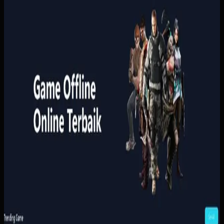
Digidaw Gameshop
Sebelumnya
Pembelian game masih bergantung pada proses manual
yang lambat, sementara pengguna butuh metode
pembayaran lokal dan konfirmasi yang cepat. Tanpa sistem
yang rapi, proses transaksi terasa merepotkan dan
kepercayaan pelanggan lebih sulit dibangun.
Yang kami bangun
Kami menata katalog, keranjang, pembayaran, dan riwayat
pembelian pengguna dalam satu alur yang ringkas.
Pembayaran dan status pesanan dihubungkan ke proses
penyerahan akses supaya pelanggan tidak perlu
menunggu admin untuk setiap transaksi.
Baca studi kasus lengkap