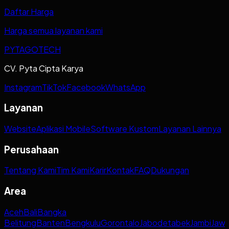
Daftar Harga
Harga semua layanan kami
PYTAGOTECH
CV. Pyta Cipta Karya
Instagram
TikTok
Facebook
WhatsApp
Layanan
Website
Aplikasi Mobile
Software Kustom
Layanan Lainnya
Perusahaan
Tentang Kami
Tim Kami
Karir
Kontak
FAQ
Dukungan
Area
Aceh
Bali
Bangka
Belitung
Banten
Bengkulu
Gorontalo
Jabodetabek
Jambi
Jaw