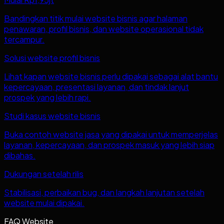
Bandingkan titik mulai website bisnis agar halaman
penawaran, profil bisnis, dan website operasional tidak
tercampur.
Solusi website profil bisnis
Lihat kapan website bisnis perlu dipakai sebagai alat bantu
kepercayaan, presentasi layanan, dan tindak lanjut
prospek yang lebih rapi.
Studi kasus website bisnis
Buka contoh website jasa yang dipakai untuk memperjelas
layanan, kepercayaan, dan prospek masuk yang lebih siap
dibahas.
Dukungan setelah rilis
Stabilisasi, perbaikan bug, dan langkah lanjutan setelah
website mulai dipakai.
FAQ Website