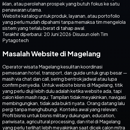
iklan, atau perolehan prospek yang butuh fokus ke satu
penawaran utama.
Website katalog untuk produk, layanan, atau portofolio
yang perlu mudah dipahami tanpa memaksa tim mengelola
sistem yang terlalu berat di tahap awal.
Terakhir diperbarui:
20 Juni 2026
·
Disusun oleh Tim
Pytagotech
Masalah Website di Magelang
Operator wisata Magelang kesulitan koordinasi
pemesanan hotel, transport, dan guide untuk grup besar —
masih via chat dan call, sering bentrok jadwal atau lupa
confirm penyedia. Untuk website bisnis di Magelang, titik
yang perlu diuji lebih dulu adalah ketika website ada, tapi
calon klien masih ragu: Tampilan tidak meyakinkan, navigasi
membingungkan, tidak ada bukti nyata. Orang datang lalu
pergi tanpa menghubungi. Konteks awal yang relevan:
Profil bisnis untuk bisnis military dukungan, education,
pariwisata, agricultural processing, dan ritel di Magelang
yang perlu terlihat lebih meyakinkan saat dicek calon mitra