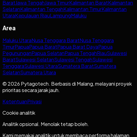
Barat
Jawa Tengah
Jawa Timur
Kalimantan Barat
Kalimantan
Selatan
Kalimantan Tengah
Kalimantan Timur
Kalimantan
Utara
Kepulauan Riau
Lampung
Maluku
Area
Maluku Utara
Nusa Tenggara Barat
Nusa Tenggara
Timur
Papua
Papua Barat
Papua Barat Daya
Papua
Pegunungan
Papua Selatan
Papua Tengah
Riau
Sulawesi
Barat
Sulawesi Selatan
Sulawesi Tengah
Sulawesi
Tenggara
Sulawesi Utara
Sumatera Barat
Sumatera
Selatan
Sumatera Utara
© 2026 Pytagotech. Berbasis di Malang, melayani proyek
prioritas secara jarak jauh.
Ketentuan
Privasi
Cookie analitik
Analitik opsional. Menolak tetap boleh.
Kami memakai analitik untuk membaca performa halaman